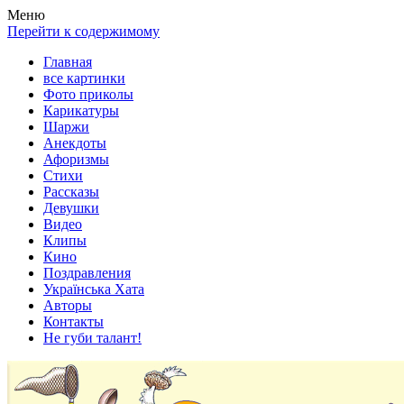
Весела хата — прикольные картинки, смешные истории,
Покажем всем ваши фото приколы, карикатуры, шаржи, стихи,
Меню
клипы!
рассказы, видео и песни!
Перейти к содержимому
Главная
все картинки
Фото приколы
Карикатуры
Шаржи
Анекдоты
Афоризмы
Стихи
Рассказы
Девушки
Видео
Клипы
Кино
Поздравления
Українська Хата
Авторы
Контакты
Не губи талант!