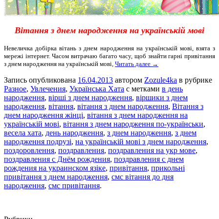
Вітання з днем народження на українській мові
Невеличка добірка вітань з днем народження на українській мові, взята з
мережі інтернет. Часом витрачаю багато часу, щоб знайти гарні привітання
з днем народження на українській мові,
Читать далее →
Запись опубликована
16.04.2013
автором
Zozule4ka
в рубрике
Разное
,
Увлечения
,
Українська Хата
с метками
в день
народження
,
вірші з днем народження
,
віршики з днем
народження
,
вітання
,
вітання з днем народження
,
Вітання з
днем народження жінці
,
вітання з днем народження на
українській мові
,
вітання з днем народження по-українськи
,
весела хата
,
день народження
,
з днем народження
,
з днем
народження подрузі
,
на українській мові з днем народження
,
поздоровлення
,
поздравления
,
поздравления на укр мове
,
поздравления с Днём рождения
,
поздравления с днем
рождения на украинском язіке
,
привітання
,
прикольні
привітання з днем народження
,
смс вітання до дня
народження
,
смс привітання
.