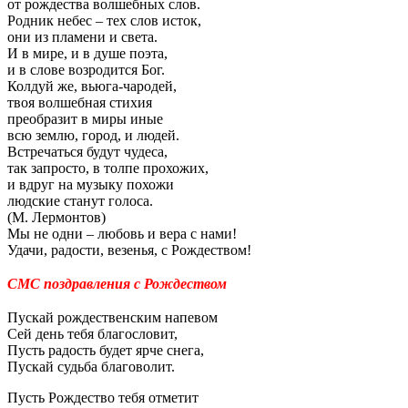
от рождества волшебных слов.
Родник небес – тех слов исток,
они из пламени и света.
И в мире, и в душе поэта,
и в слове возродится Бог.
Колдуй же, вьюга-чародей,
твоя волшебная стихия
преобразит в миры иные
всю землю, город, и людей.
Встречаться будут чудеса,
так запросто, в толпе прохожих,
и вдруг на музыку похожи
людские станут голоса.
(М. Лермонтов)
Мы не одни – любовь и вера с нами!
Удачи, радости, везенья, с Рождеством!
СМС поздравления с Рождеством
Пускай рождественским напевом
Сей день тебя благословит,
Пусть радость будет ярче снега,
Пускай судьба благоволит.
Пусть Рождество тебя отметит