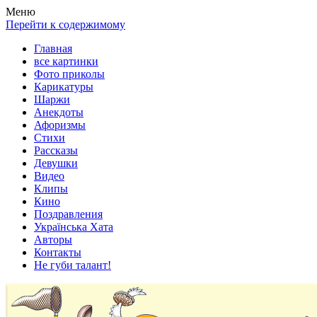
Весела хата — прикольные картинки, смешные истории,
Покажем всем ваши фото приколы, карикатуры, шаржи, стихи,
Меню
клипы!
рассказы, видео и песни!
Перейти к содержимому
Главная
все картинки
Фото приколы
Карикатуры
Шаржи
Анекдоты
Афоризмы
Стихи
Рассказы
Девушки
Видео
Клипы
Кино
Поздравления
Українська Хата
Авторы
Контакты
Не губи талант!