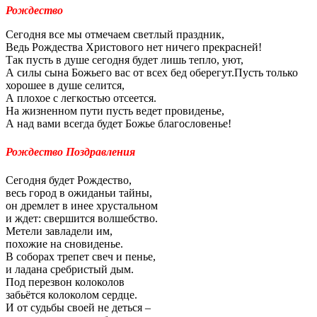
Рождество
Сегодня все мы отмечаем светлый праздник,
Ведь Рождества Христового нет ничего прекрасней!
Так пусть в душе сегодня будет лишь тепло, уют,
А силы сына Божьего вас от всех бед оберегут.Пусть только
хорошее в душе селится,
А плохое с легкостью отсеется.
На жизненном пути пусть ведет провиденье,
А над вами всегда будет Божье благословенье!
Рождество Поздравления
Сегодня будет Рождество,
весь город в ожиданьи тайны,
он дремлет в инее хрустальном
и ждет: свершится волшебство.
Метели завладели им,
похожие на сновиденье.
В соборах трепет свеч и пенье,
и ладана сребристый дым.
Под перезвон колоколов
забьётся колоколом сердце.
И от судьбы своей не деться –