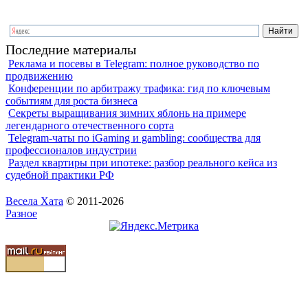
Последние материалы
Реклама и посевы в Telegram: полное руководство по
продвижению
Конференции по арбитражу трафика: гид по ключевым
событиям для роста бизнеса
Секреты выращивания зимних яблонь на примере
легендарного отечественного сорта
Telegram-чаты по iGaming и gambling: сообщества для
профессионалов индустрии
Раздел квартиры при ипотеке: разбор реального кейса из
судебной практики РФ
Весела Хата
© 2011-2026
Разное