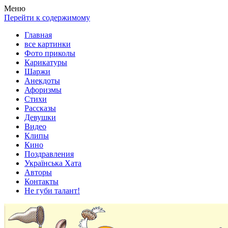
Весела хата — прикольные картинки, смешные истории,
Покажем всем ваши фото приколы, карикатуры, шаржи, стихи,
Меню
клипы!
рассказы, видео и песни!
Перейти к содержимому
Главная
все картинки
Фото приколы
Карикатуры
Шаржи
Анекдоты
Афоризмы
Стихи
Рассказы
Девушки
Видео
Клипы
Кино
Поздравления
Українська Хата
Авторы
Контакты
Не губи талант!