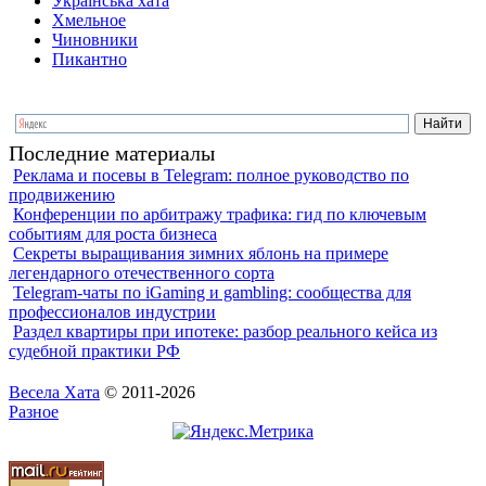
Українська хата
Хмельное
Чиновники
Пикантно
Последние материалы
Реклама и посевы в Telegram: полное руководство по
продвижению
Конференции по арбитражу трафика: гид по ключевым
событиям для роста бизнеса
Секреты выращивания зимних яблонь на примере
легендарного отечественного сорта
Telegram-чаты по iGaming и gambling: сообщества для
профессионалов индустрии
Раздел квартиры при ипотеке: разбор реального кейса из
судебной практики РФ
Весела Хата
© 2011-2026
Разное