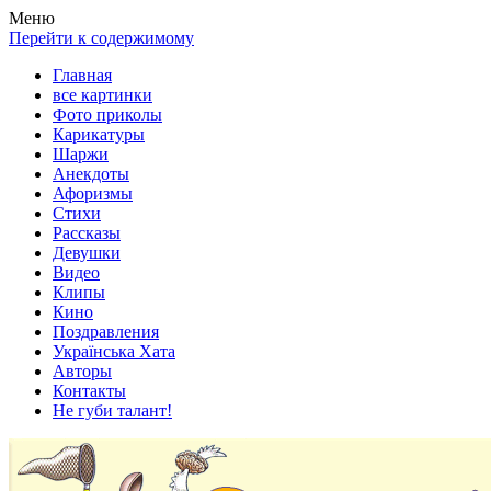
Весела хата — прикольные картинки, смешные истории,
Покажем всем ваши фото приколы, карикатуры, шаржи, стихи,
Меню
клипы!
рассказы, видео и песни!
Перейти к содержимому
Главная
все картинки
Фото приколы
Карикатуры
Шаржи
Анекдоты
Афоризмы
Стихи
Рассказы
Девушки
Видео
Клипы
Кино
Поздравления
Українська Хата
Авторы
Контакты
Не губи талант!