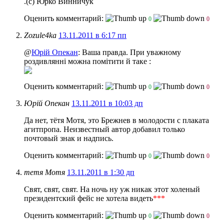
.(с) Юрко Винничук
Оценить комментарий:
0
0
Zozule4ka
13.11.2011 в 6:17 пп
@
Юрій Опекан
: Ваша правда. При уважному
роздивлянні можна помітити й таке :
Оценить комментарий:
0
0
Юрій Опекан
13.11.2011 в 10:03 дп
Да нет, тётя Мотя, это Брежнев в молодости с плаката
агитпропа. Неизвестный автор добавил только
почтовый знак и надпись.
Оценить комментарий:
0
0
тетя Мотя
13.11.2011 в 1:30 дп
Свят, свят, свят. На ночь ну уж никак этот холеный
президентский фейс не хотела видеть
***
Оценить комментарий:
0
0