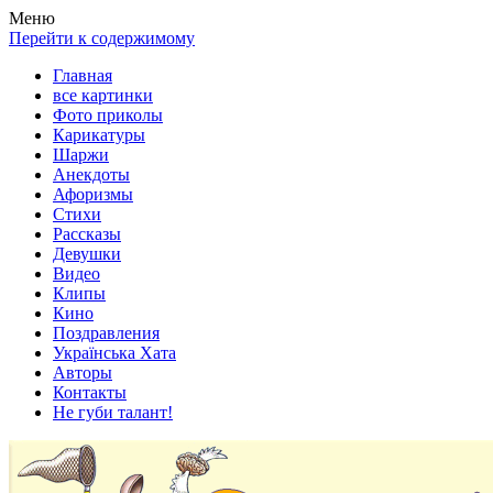
Весела хата — прикольные картинки, смешные истории,
Покажем всем ваши фото приколы, карикатуры, шаржи, стихи,
Меню
клипы!
рассказы, видео и песни!
Перейти к содержимому
Главная
все картинки
Фото приколы
Карикатуры
Шаржи
Анекдоты
Афоризмы
Стихи
Рассказы
Девушки
Видео
Клипы
Кино
Поздравления
Українська Хата
Авторы
Контакты
Не губи талант!