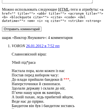
Можно использовать следующие
HTML
-теги и атрибуты:
<a
href="" title=""> <abbr title=""> <acronym title="">
<b> <blockquote cite=""> <cite> <code> <del
datetime=""> <em> <i> <q cite=""> <strike> <strong>
шарж «Виктор Янукович»
: 4 комментария
VORON
26.01.2012 в 7:52 пп
Славнозвісний вірш:
Убий пiд*раcа
Наcтала пора, коли кожен iз наc
Поcтав перед вибором чаcу:
До влади прийшли бандюки й
***
,
Наперcточники й cвинопаcи.
Здолали державу i cклали до нiг,
П’ючи нашу кров як вампiри,
А їхнiй пахан, ледь прибитий яйцем,
Веде наc до прiрви.
Бандитом вiн був i бандитом зоcтавcь