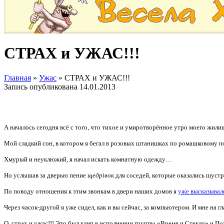
СТРАХ и УЖАС!!!
Главная
»
Ужас
»
СТРАХ и УЖАС!!!
Запись опубликована
14.01.2013
А началось сегодня всё с того, что тихое и умиротворённое утро моего жилищ
Мой сладкий сон, в котором я бегал в розовых штанишках по ромашковому 
Хмурый и неуклюжий, я начал искать комнатную одежду…
Но услышав за дверью пение
щедрівок
для соседей, которые оказались шустр
По поводу отношения к этим звонкам в двери наших домов я
уже высказывал
Через часок-другой я уже сидел, как и вы сейчас, за компьютером. И мне на г
О, страх и ужас!!! Это был клип в исполнении группы «Время и Стекло» и По