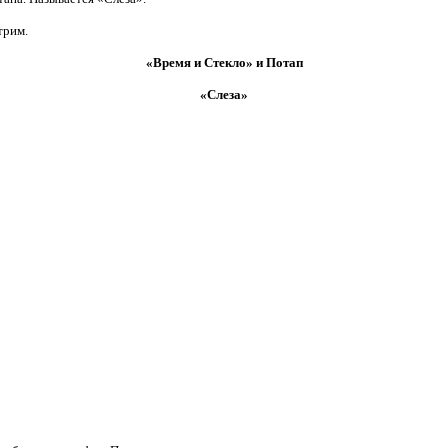
отрим.
«Время и Стекло» и Потап
«Слеза»