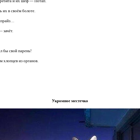
 ребята и их шеф — Потап.
ь их в своём болоте.
юрпрайз…
— зачёт.
л бы свой парень!
м хлопцев из органов.
Укромное местечко