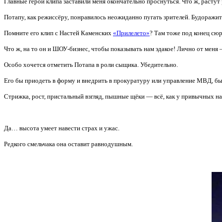
Главные герои клипа заставили меня
окончательно проснуться. Что ж, растут
Потапу, как режиссёру, понравилось неожиданно пугать зрителей. Будоражит
Помните его клип с Настей Каменских
«Прилелето»
? Там тоже под конец с
Что ж, на то он и ШОУ-бизнес, чтобы показывать нам эдакое! Лично от меня 
Особо хочется отметить Потапа в роли сыщика. Убедительно.
Его бы приодеть в форму и внедрить в прокуратуру или управление МВД, бы
Стрижка, рост, пристальный взгляд, пышные щёки — всё, как у привычных на
Да… высота умеет навести страх и ужас.
Редкого смельчака она оставит равнодушным.