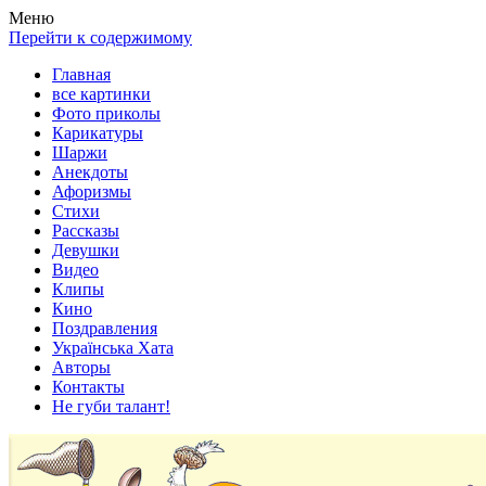
Весела хата — прикольные картинки, смешные истории, клипы
Покажем всем ваши фото приколы, карикатуры, шаржи, стихи, 
Меню
Перейти к содержимому
Главная
все картинки
Фото приколы
Карикатуры
Шаржи
Анекдоты
Афоризмы
Стихи
Рассказы
Девушки
Видео
Клипы
Кино
Поздравления
Українська Хата
Авторы
Контакты
Не губи талант!