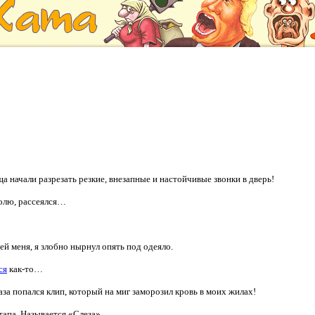
а начали разрезать резкие, внезапные и настойчивые звонки в дверь!
полю, рассеялся…
ей меня, я злобно нырнул опять под одеяло.
ся
как-то…
лаза попался клип, который на миг заморозил кровь в моих жилах!
тапа. Называется «Слеза».