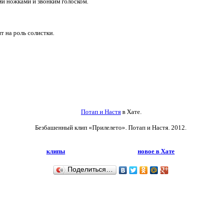
и ножками и звонким голоском.
т на роль солистки.
Потап и Настя
в Хате.
Безбашенный клип «Прилелето». Потап и Настя
. 2012.
клипы
новое в Хате
Поделиться…