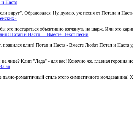
 и Настя
и вдруг". Обрадовался. Ну, думаю, уж песня от Потапа и Насти
менских»
 это постараться объективно взглянуть на шарж. Или это карика
лип! Потап и Настя — Вместе. Текст песни
, появился клип! Потап и Настя - Вместе Любят Потап и Настя уд
на лице? Клип "Лада" - для вас! Конечно же, главная героиня но
Balan
пьяно-романтичный стиль этого симпатичного молдаванина! Хоть