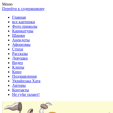
Весела хата — прикольные картинки, смешные истории, клипы
Покажем всем ваши фото приколы, карикатуры, шаржи, стихи, 
Меню
Перейти к содержимому
Главная
все картинки
Фото приколы
Карикатуры
Шаржи
Анекдоты
Афоризмы
Стихи
Рассказы
Девушки
Видео
Клипы
Кино
Поздравления
Українська Хата
Авторы
Контакты
Не губи талант!