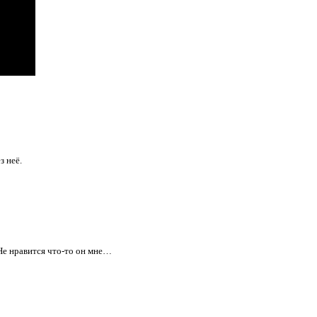
з неё.
 Не нравится что-то он мне…