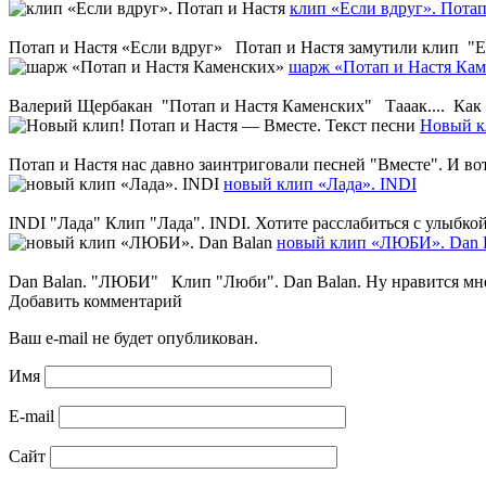
клип «Если вдруг». Потап
Потап и Настя «Если вдруг» Потап и Настя замутили клип "Есл
шарж «Потап и Настя Ка
Валерий Щербакан "Потап и Настя Каменских" Тааак.... Как бы
Новый к
Потап и Настя нас давно заинтриговали песней "Вместе". И вот
новый клип «Лада». INDI
INDI "Лада" Клип "Лада". INDI. Хотите расслабиться с улыбкой 
новый клип «ЛЮБИ». Dan 
Dan Balan. "ЛЮБИ" Клип "Люби". Dan Balan. Ну нравится мне 
Добавить комментарий
Ваш e-mail не будет опубликован.
Имя
E-mail
Сайт