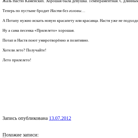
Жаль Настю Каменских. Хорошая была девушка. Темпераментная. С длинным
Теперь по пустыне бродит
Настя без головы
…
А Потапу нужно искать новую красапету или красавца. Настя уже не подходи
Ну а сама песенка «Прилелето» хорошая.
Потап и Настя поют умиротворённо и позитивно.
Хотели лето? Получайте!
Лето прилелето!
Запись опубликована
13.07.2012
Похожие записи: