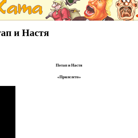
ап и Настя
Потап и Настя
«Прилелето»