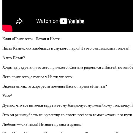
Клип «Прилелето». Потап и Настя.
Настя Каменских влюбилась в смуглого парня! За это она лишилась головы!
А что Потап?
Ходит да радуется, что лето прилелето. Сначала радовался с Настей, потом бе
Лето прилелето, а голова у Насти улелето.
Видели на какого жиртреста поменял Настю парень её мечты?
Ужас!
Думаю, что все ниточки ведут к этому бледнопузому, желейному толстячку.
Это он решил убрать конкурентку со своего весёлого гомосексуального пути.
Любовь — она такая! Не знает правил и границ.