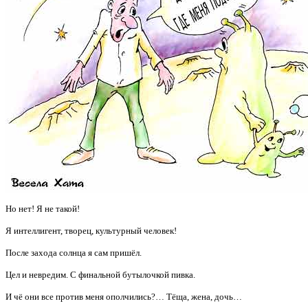
Но нет! Я не такой!
Я интеллигент, творец, культурный человек!
После захода солнца я сам пришёл.
Цел и невредим. С финальной бутылочкой пивка.
И чё они все против меня ополчились?… Тёща, жена, дочь…