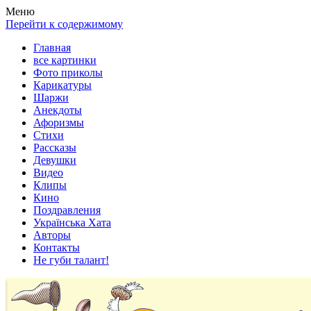
Весела хата — прикольные картинки, смешные истории,
Покажем всем ваши фото приколы, карикатуры, шаржи, стихи,
Меню
клипы!
рассказы, видео и песни!
Перейти к содержимому
Главная
все картинки
Фото приколы
Карикатуры
Шаржи
Анекдоты
Афоризмы
Стихи
Рассказы
Девушки
Видео
Клипы
Кино
Поздравления
Українська Хата
Авторы
Контакты
Не губи талант!