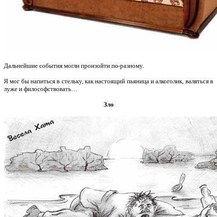
Дальнейшие события могли произойти по-разному.
Я мог бы напиться в стельку, как настоящий пьяница и алкоголик, валяться в
луже и философствовать…
Зло