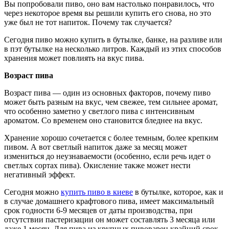
Вы попробовали пиво, оно вам настолько понравилось, что
через некоторое время вы решили купить его снова, но это
уже был не тот напиток. Почему так случается?
Сегодня пиво можно купить в бутылке, банке, на разливе или
в пэт бутылке на несколько литров. Каждый из этих способов
хранения может повлиять на вкус пива.
Возраст пива
Возраст пива — один из основных факторов, почему пиво
может быть разным на вкус, чем свежее, тем сильнее аромат,
что особенно заметно у светлого пива с интенсивным
ароматом. Со временем оно становится бледнее на вкус.
Хранение хорошо сочетается с более темным, более крепким
пивом. А вот светлый напиток даже за месяц может
измениться до неузнаваемости (особенно, если речь идет о
светлых сортах пива). Окисление также может нести
негативный эффект.
Сегодня можно
купить пиво в киеве
в бутылке, которое, как и
в случае домашнего крафтового пива, имеет максимальный
срок годности 6-9 месяцев от даты производства, при
отсутствии пастеризации он может составлять 3 месяца или
даже 1 месяц. Для пива из крупных пивоварен крайний срок