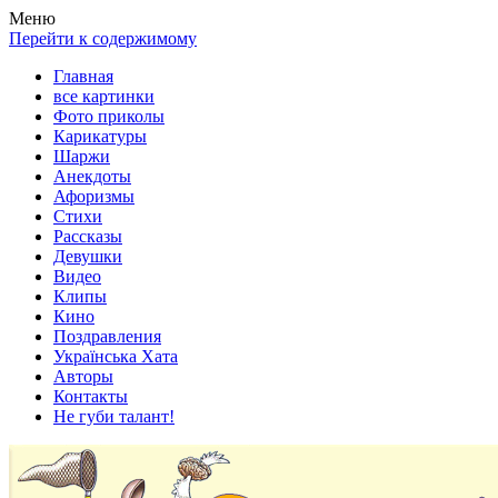
Весела хата — прикольные картинки, смешные истории,
Покажем всем ваши фото приколы, карикатуры, шаржи, стихи,
Меню
клипы!
рассказы, видео и песни!
Перейти к содержимому
Главная
все картинки
Фото приколы
Карикатуры
Шаржи
Анекдоты
Афоризмы
Стихи
Рассказы
Девушки
Видео
Клипы
Кино
Поздравления
Українська Хата
Авторы
Контакты
Не губи талант!