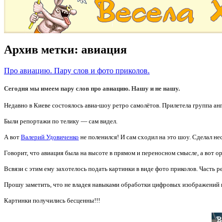
Архив метки:
авиация
Про авиацию. Пару слов и фото приколов.
Сегодня мы имеем пару слов про авиацию. Нашу и не нашу.
Недавно в Киеве состоялось авиа-шоу ретро самолётов. Прилетела группа анг
Были репортажи по телику — сам видел.
А вот
Валерий Удовиченко
не поленился! И сам сходил на это шоу. Сделал не
Говорит, что авиация была на высоте в прямом и переносном смысле, а вот о
Всвязи с этим ему захотелось подать картинки в виде фото приколов. Часть р
Прошу заметить, что не владея навыками обработки цифровых изображений н
Картинки получились бесценны!!!