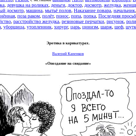
ка
,
девушка на роликах
,
деньги
,
доктор
,
досмотр
,
желудка
,
женщ
ый досмотр
,
машина
,
мытьё полов
,
Наказание повара
,
начальник
нённая
,
поза раком
,
полёт
,
понос
,
попа
,
попка
,
Последняя просьб
йство
,
расстройство желудка
,
резиновые перчатки
,
рисунок
,
рол
а
,
уборщица
,
утопленник
,
хирург
,
царь
,
цинизм
,
шарж
,
шеф
,
шутк
Эротика в карикатурах.
Валерий Каненков
«Опоздание на свидание»