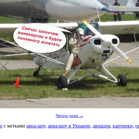
Читать далее →
о
с метками
авиа-шоу
,
авиа-шоу в Украине
,
авиация
,
картинки
,
п