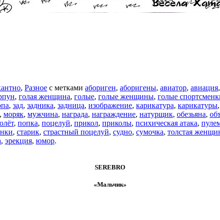
антно
,
Разное
с метками
абориген
,
аборигены
,
авиатор
,
авиация
рпун
,
голая женщина
,
голые
,
голые женщины
,
голые спортсменк
опа
,
зад
,
задника
,
задница
,
изображение
,
карикатура
,
карикатуры
,
моряк
,
мужчина
,
награда
,
награждение
,
натурщик
,
обезьяна
,
об
олёт
,
попка
,
поцелуй
,
прикол
,
приколы
,
психическая атака
,
пуле
енки
,
старик
,
страстный поцелуй
,
судно
,
сумочка
,
толстая женщи
а
,
эрекция
,
юмор
.
SEREBRO
«Мальчик»