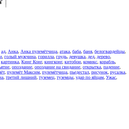
,
ад
,
Анка
,
Анка пулемётчица
,
атака
,
баба
,
баня
,
белогвардейцы
,
и
,
голый мужчина
,
горилла
,
грудь
,
девушка
,
дед
,
дерево
,
,
картинка
,
Кинг Конг
,
кингконг
,
китобои
,
комикс
,
корабль
,
ъятие
,
опоздание
,
опоздание на свидание
,
открытка
,
падение
,
мёт
,
пулемёт Максим
,
пулемётчица
,
пьедестал
,
рисунок
,
русалка
,
на
,
третий лишний
,
туземец
,
туземцы
,
удар по яйцам
,
Ужас
,