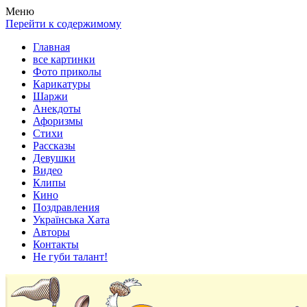
Весела хата — прикольные картинки, смешные истории, клипы
Покажем всем ваши фото приколы, карикатуры, шаржи, стихи, 
Меню
Перейти к содержимому
Главная
все картинки
Фото приколы
Карикатуры
Шаржи
Анекдоты
Афоризмы
Стихи
Рассказы
Девушки
Видео
Клипы
Кино
Поздравления
Українська Хата
Авторы
Контакты
Не губи талант!