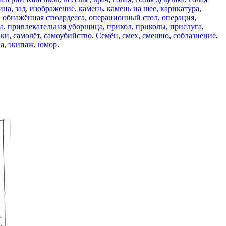
ина
,
зад
,
изображение
,
камень
,
камень на шее
,
карикатура
,
,
обнажённая стюардесса
,
операционный стол
,
операция
,
а
,
привлекательная уборщица
,
прикол
,
приколы
,
прислуга
,
ики
,
самолёт
,
самоубийство
,
Семён
,
смех
,
смешно
,
соблазнение
,
а
,
экипаж
,
юмор
.