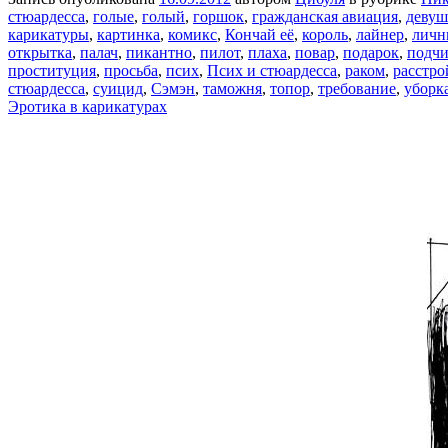
стюардесса
,
голые
,
голый
,
горшок
,
гражданская авиация
,
девуш
карикатуры
,
картинка
,
комикс
,
Кончай её
,
король
,
лайнер
,
личн
открытка
,
палач
,
пикантно
,
пилот
,
плаха
,
повар
,
подарок
,
подчи
проституция
,
просьба
,
псих
,
Псих и стюардесса
,
раком
,
расстро
стюардесса
,
суицид
,
Сэмэн
,
таможня
,
топор
,
требование
,
уборк
Эротика в карикатурах