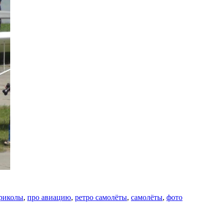
риколы
,
про авиацию
,
ретро самолёты
,
самолёты
,
фото