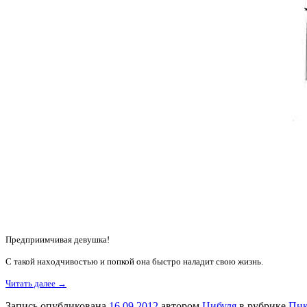
Предприимчивая девушка!
С такой находчивостью и попкой она быстро наладит свою жизнь.
Читать далее →
Запись опубликована
16.09.2012
автором
Цибуля
в рубрике
Пик