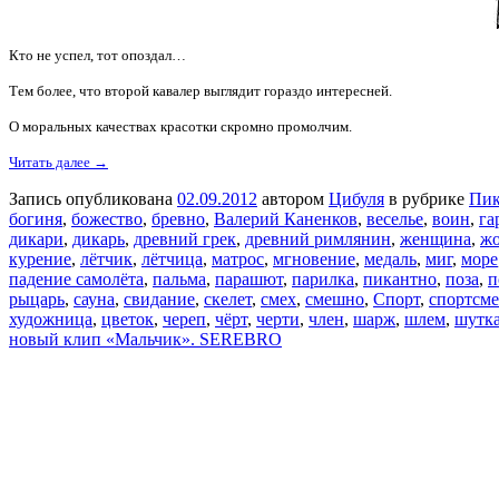
Кто не успел, тот опоздал…
Тем более, что второй кавалер выглядит гораздо интересней.
О моральных качествах красотки скромно промолчим.
Читать далее →
Запись опубликована
02.09.2012
автором
Цибуля
в рубрике
Пик
богиня
,
божество
,
бревно
,
Валерий Каненков
,
веселье
,
воин
,
га
дикари
,
дикарь
,
древний грек
,
древний римлянин
,
женщина
,
ж
курение
,
лётчик
,
лётчица
,
матрос
,
мгновение
,
медаль
,
миг
,
море
падение самолёта
,
пальма
,
парашют
,
парилка
,
пикантно
,
поза
,
п
рыцарь
,
сауна
,
свидание
,
скелет
,
смех
,
смешно
,
Спорт
,
спортсм
художница
,
цветок
,
череп
,
чёрт
,
черти
,
член
,
шарж
,
шлем
,
шутк
новый клип «Мальчик». SEREBRO