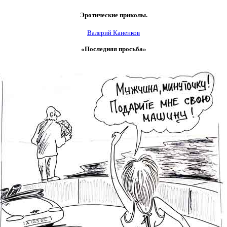
Эротические приколы.
Валерий Каненков
«Последняя просьба»