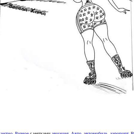
антно
,
Разное
с метками
авиация
,
Авто
,
автомобиль
,
аэропорт
,
В