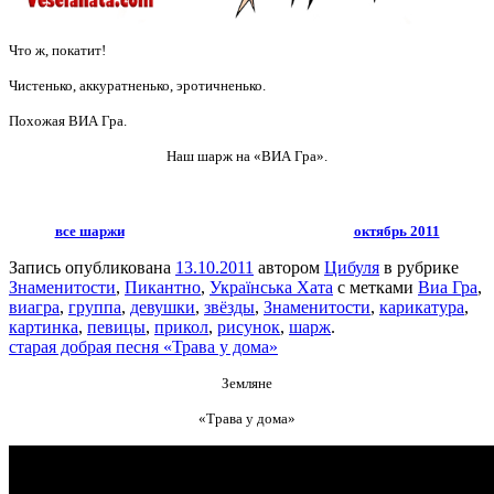
Что ж, покатит!
Чистенько, аккуратненько, эротичненько.
Похожая ВИА Гра.
Наш шарж на «ВИА Гра».
все шаржи
октябрь 2011
Запись опубликована
13.10.2011
автором
Цибуля
в рубрике
Знаменитости
,
Пикантно
,
Українська Хата
с метками
Виа Гра
,
виагра
,
группа
,
девушки
,
звёзды
,
Знаменитости
,
карикатура
,
картинка
,
певицы
,
прикол
,
рисунок
,
шарж
.
старая добрая песня «Трава у дома»
Земляне
«Трава у дома»