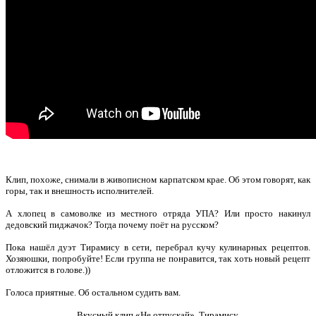
Клип, похоже, снимали в живописном карпатском крае. Об этом говорят, как
горы, так и внешность исполнителей.
А хлопец в самоволке из местного отряда УПА? Или просто накинул
дедовский пиджачок? Тогда почему поёт на русском?
Пока нашёл дуэт Тирамису в сети, перебрал кучу кулинарных рецептов.
Хозяюшки, попробуйте! Если группа не понравится, так хоть новый рецепт
отложится в голове.))
Голоса приятные. Об остальном судить вам.
Вкусный клип «Не отпускай».
Тирамису.