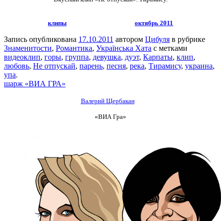
клипы
октябрь 2011
Запись опубликована
17.10.2011
автором
Цибуля
в рубрике
Знаменитости
,
Романтика
,
Українська Хата
с метками
видеоклип
,
горы
,
группа
,
девушка
,
дуэт
,
Карпаты
,
клип
,
любовь
,
Не отпускай
,
парень
,
песня
,
река
,
Тирамису
,
украина
,
упа
.
шарж «ВИА ГРА»
Валерий Щербакан
«ВИА Гра»