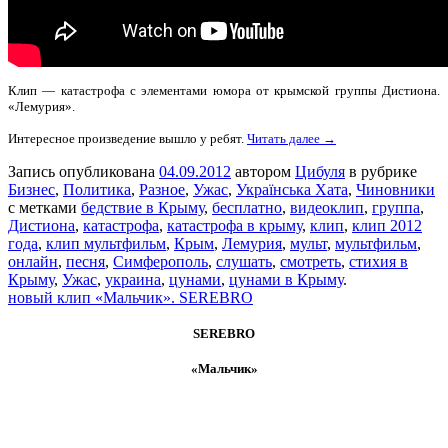
Клип — катастрофа с элементами юмора от крымской группы Дистиона.
«Лемурия».
Интересное произведение вышло у ребят.
Читать далее →
Запись опубликована
04.09.2012
автором
Цибуля
в рубрике
Бизнес
,
Политика
,
Разное
,
Ужас
,
Українська Хата
,
Чиновники
с метками
бедствие в Крыму
,
бесплатно
,
видеоклип
,
группа
,
Дистиона
,
катастрофа
,
катастрофа в крыму
,
клип
,
клип 2012
года
,
клип мультфильм
,
Крым
,
Лемурия
,
мульт
,
мультфильм
,
онлайн
,
песня
,
Симферополь
,
слушать
,
смотреть
,
стихия в
Крыму
,
Ужас
,
украина
,
цунами
,
цунами в Крыму
.
новый клип «Мальчик». SEREBRO
SEREBRO
«Мальчик»