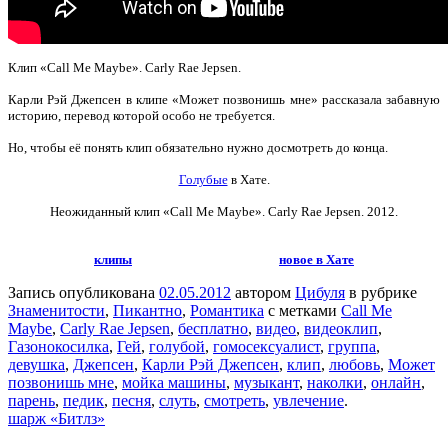
Клип «Call Me Maybe». Carly Rae Jepsen.
Карли Рэй Джепсен в клипе «Может позвонишь мне» рассказала забавную
историю, перевод которой особо не требуется.
Но, чтобы её понять клип обязательно нужно досмотреть до конца.
Голубые
в Хате.
Неожиданный клип «Call Me Maybe». Carly Rae Jepsen
. 2012.
клипы
новое в Хате
Запись опубликована
02.05.2012
автором
Цибуля
в рубрике
Знаменитости
,
Пикантно
,
Романтика
с метками
Call Me
Maybe
,
Carly Rae Jepsen
,
бесплатно
,
видео
,
видеоклип
,
Газонокосилка
,
Гей
,
голубой
,
гомосексуалист
,
группа
,
девушка
,
Джепсен
,
Карли Рэй Джепсен
,
клип
,
любовь
,
Может
позвонишь мне
,
мойка машины
,
музыкант
,
наколки
,
онлайн
,
парень
,
педик
,
песня
,
слуть
,
смотреть
,
увлечение
.
шарж «Битлз»