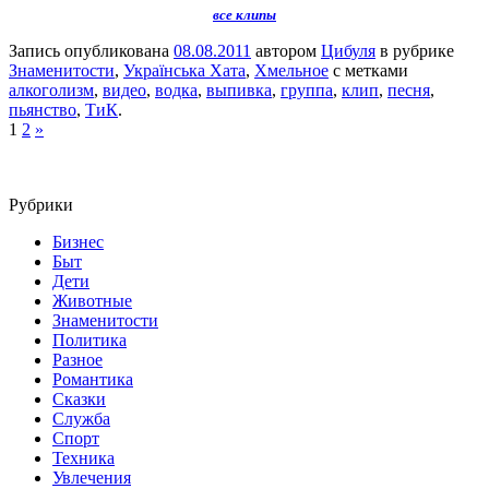
все клипы
Запись опубликована
08.08.2011
автором
Цибуля
в рубрике
Знаменитости
,
Українська Хата
,
Хмельное
с метками
алкоголизм
,
видео
,
водка
,
выпивка
,
группа
,
клип
,
песня
,
пьянство
,
ТиК
.
1
2
»
Рубрики
Бизнес
Быт
Дети
Животные
Знаменитости
Политика
Разное
Романтика
Сказки
Служба
Спорт
Техника
Увлечения