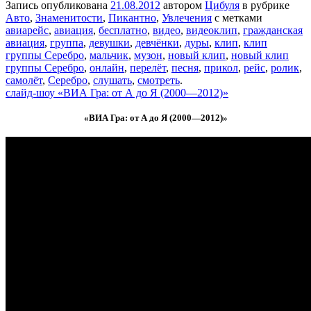
Запись опубликована
21.08.2012
автором
Цибуля
в рубрике
Авто
,
Знаменитости
,
Пикантно
,
Увлечения
с метками
авиарейс
,
авиация
,
бесплатно
,
видео
,
видеоклип
,
гражданская
авиация
,
группа
,
девушки
,
девчёнки
,
дуры
,
клип
,
клип
группы Серебро
,
мальчик
,
музон
,
новый клип
,
новый клип
группы Серебро
,
онлайн
,
перелёт
,
песня
,
прикол
,
рейс
,
ролик
,
самолёт
,
Серебро
,
слушать
,
смотреть
.
слайд-шоу «ВИА Гра: от А до Я (2000—2012)»
«ВИА Гра: от А до Я (2000—2012)»