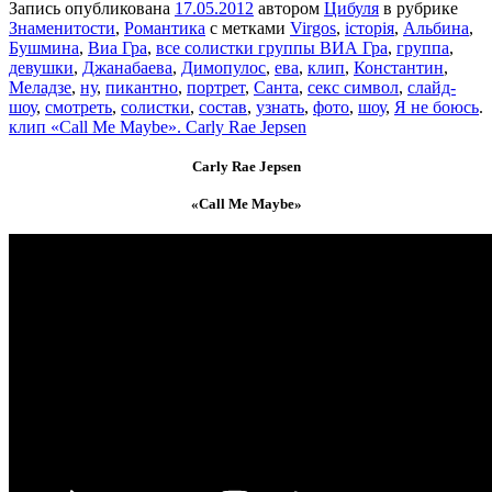
Запись опубликована
17.05.2012
автором
Цибуля
в рубрике
Знаменитости
,
Романтика
с метками
Virgos
,
історія
,
Альбина
,
Бушмина
,
Виа Гра
,
все солистки группы ВИА Гра
,
группа
,
девушки
,
Джанабаева
,
Димопулос
,
ева
,
клип
,
Константин
,
Меладзе
,
ну
,
пикантно
,
портрет
,
Санта
,
секс символ
,
слайд-
шоу
,
смотреть
,
солистки
,
состав
,
узнать
,
фото
,
шоу
,
Я не боюсь
.
клип «Call Me Maybe». Carly Rae Jepsen
Carly Rae Jepsen
«Call Me Maybe»