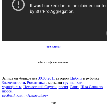
все клипы
- Философская песенка.
Запись опубликована
30.08.2011
автором
Цибуля
в рубрике
Знаменитости
,
Романтика
с метками
группа
,
клип
,
мультфильм
,
Несчастный Случай
,
песня
,
Саша
,
Шла Саша по
шоссе
.
весёлый клип «Алкоголiзм»
ТіК