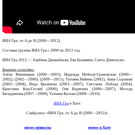
ВИА Гра: от А до Я (2000—2012).
Составы группы ВИА Гра с 2000 по 2012 год.
ВИА Гра 2012 — Альбина Джанабаева, Ева Бушмина, Санта Димопулос.
Бывшие солистки:
Алёна Винницкая (2000—2003), Надежда Мейхер-Грановская (2000—
2002); (2002—2006); (2009—2011), Татьяна Найник (2002), Анна Седокова
(2002—2004), Вера Брежнева (2003—2007), Светлана Лобода (2004),
Кристина Коц-Готлиб (2006), Оля Корягина (2006—2007), Меседа
Багаудинова (2007—2009), Татьяна Котова (2008—2010)
ВИА Гра
в Хате.
Слайд-шоу
«ВИА Гра: от А до Я (2000—2012)».
видео приколы
новое в Хате