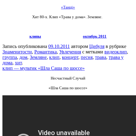
«Танці»
Хит 80-х. Клип «Трава у дома». Земляне.
клипы
октябрь 2011
Запись опубликована
09.10.2011
автором
Цибуля
в рубрике
Знаменитости
,
Романтика
,
Увлечения
с метками
видеоклип
,
группа
,
дом
,
Земляне
,
клип
,
концерт
,
песня
,
трава
,
трава у
дома
,
хит
.
клип — мультик «Шла Саша по шоссе»
Несчастный Случай
«Шла Саша по шоссе»