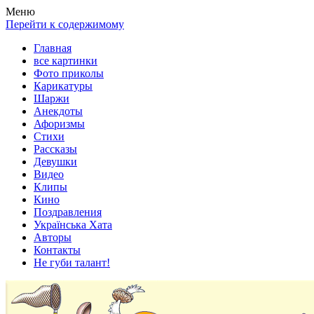
Весела хата — прикольные картинки, смешные истории,
Покажем всем ваши фото приколы, карикатуры, шаржи, стихи,
Меню
клипы!
рассказы, видео и песни!
Перейти к содержимому
Главная
все картинки
Фото приколы
Карикатуры
Шаржи
Анекдоты
Афоризмы
Стихи
Рассказы
Девушки
Видео
Клипы
Кино
Поздравления
Українська Хата
Авторы
Контакты
Не губи талант!