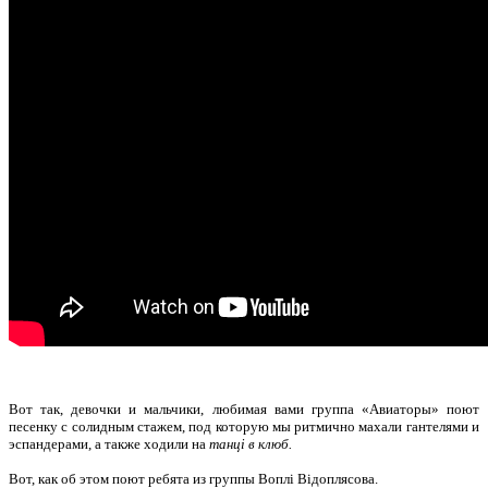
Вот так, девочки и мальчики, любимая вами группа «Авиаторы» поют
песенку с солидным стажем, под которую мы ритмично махали гантелями и
эспандерами, а также ходили на
танці в клюб.
Вот, как об этом поют ребята из группы
Воплі Відоплясова.