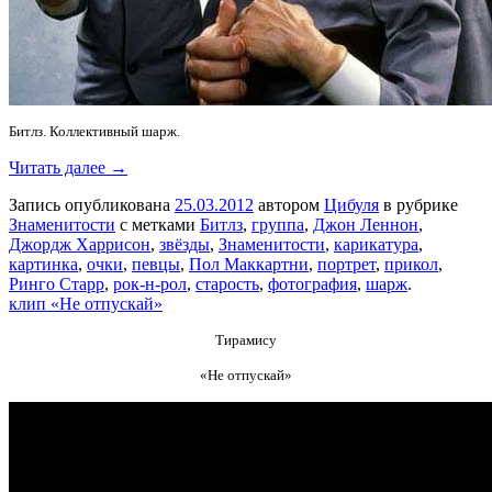
Битлз. Коллективный шарж.
Читать далее →
Запись опубликована
25.03.2012
автором
Цибуля
в рубрике
Знаменитости
с метками
Битлз
,
группа
,
Джон Леннон
,
Джордж Харрисон
,
звёзды
,
Знаменитости
,
карикатура
,
картинка
,
очки
,
певцы
,
Пол Маккартни
,
портрет
,
прикол
,
Ринго Старр
,
рок-н-рол
,
старость
,
фотография
,
шарж
.
клип «Не отпускай»
Тирамису
«Не отпускай»