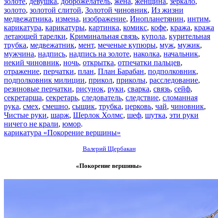
золоте
,
девушка
,
доброжелатель
,
жена
,
женщина
,
зеркало
,
золото
,
золотой слитой
,
Золотой чиновник
,
Из жизни
медвежатника
,
измена
,
изображение
,
Инопланетянин
,
интим
,
карикатура
,
карикатуры
,
картинка
,
комикс
,
кофе
,
кража
,
кража
летающей тарелки
,
Криминальная связь
,
купола
,
курительная
трубка
,
медвежатник
,
мент
,
меченые купюры
,
муж
,
мужик
,
мужчина
,
надпись
,
надпись на золоте
,
наколка
,
начальник
,
некий чиновник
,
ночь
,
открытка
,
отпечатки пальцев
,
отражение
,
перчатки
,
план
,
План Барабан
,
подполковник
,
подполковник милиции
,
прикол
,
приколы
,
расследование
,
резиновые перчатки
,
рисунок
,
руки
,
сварка
,
связь
,
сейф
,
секретарша
,
секретарь
,
следователь
,
следствие
,
сломанная
рука
,
смех
,
смешно
,
сыщик
,
трубка
,
церковь
,
чай
,
чиновник
,
Чистые руки
,
шарж
,
Шерлок Холмс
,
шеф
,
шутка
,
эти руки
ничего не крали
,
юмор
.
карикатура «Покорение вершины»
Валерий Щербакан
«Покорение вершины»