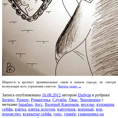
Ширятся и крепнут криминальные связи в нашем городе, не смотря
волнующие всех угрызения совести.
Читать далее →
Запись опубликована
16.08.2012
автором
Цибуля
в рубрике
Бизнес
,
Разное
,
Романтика
,
Служба
,
Ужас
,
Чиновники
с
метками
барабан
,
босс
,
Валерий Каненков
,
веселье
,
взломщик
сейфа
,
взятка
,
взятка золотом
,
взяточник
,
военный
,
вор
,
воровство
,
вскрытие сейфа
,
гипс
,
гравёр
,
гравировка на