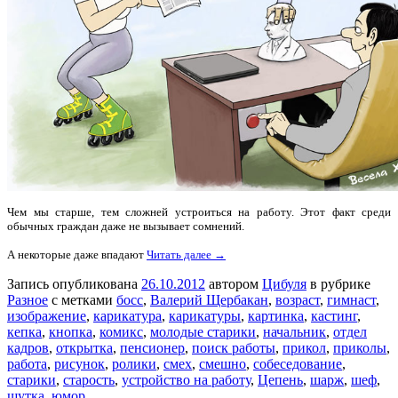
Чем мы старше, тем сложней устроиться на работу. Этот факт среди
обычных граждан даже не вызывает сомнений.
А некоторые даже впадают
Читать далее →
Запись опубликована
26.10.2012
автором
Цибуля
в рубрике
Разное
с метками
босс
,
Валерий Щербакан
,
возраст
,
гимнаст
,
изображение
,
карикатура
,
карикатуры
,
картинка
,
кастинг
,
кепка
,
кнопка
,
комикс
,
молодые старики
,
начальник
,
отдел
кадров
,
открытка
,
пенсионер
,
поиск работы
,
прикол
,
приколы
,
работа
,
рисунок
,
ролики
,
смех
,
смешно
,
собеседование
,
старики
,
старость
,
устройство на работу
,
Цепень
,
шарж
,
шеф
,
шутка
,
юмор
.