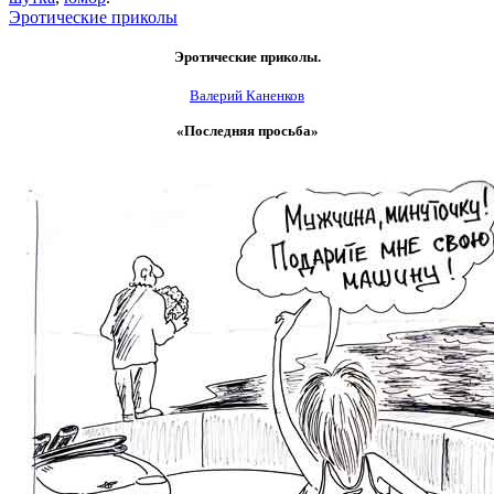
Эротические приколы
Эротические приколы.
Валерий Каненков
«Последняя просьба»