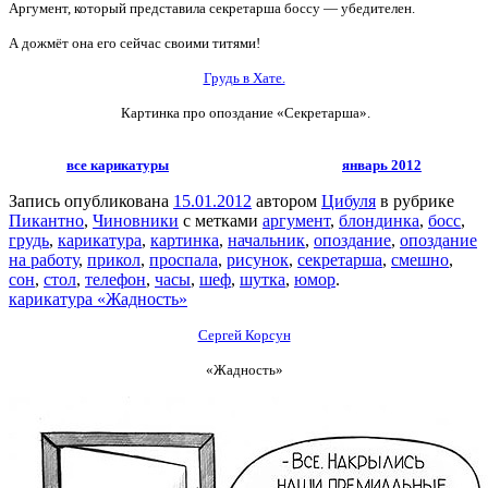
Аргумент, который представила секретарша боссу — убедителен.
А дожмёт она его сейчас своими титями!
Грудь в Хате.
Картинка про опоздание «Секретарша».
все карикатуры
январь 2012
Запись опубликована
15.01.2012
автором
Цибуля
в рубрике
Пикантно
,
Чиновники
с метками
аргумент
,
блондинка
,
босс
,
грудь
,
карикатура
,
картинка
,
начальник
,
опоздание
,
опоздание
на работу
,
прикол
,
проспала
,
рисунок
,
секретарша
,
смешно
,
сон
,
стол
,
телефон
,
часы
,
шеф
,
шутка
,
юмор
.
карикатура «Жадность»
Сергей Корсун
«Жадность»