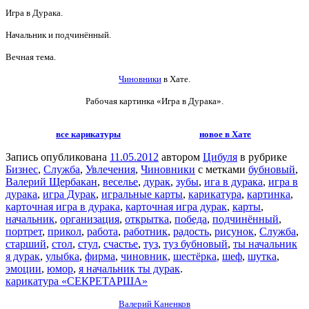
Игра в Дурака.
Начальник и подчинённый.
Вечная тема.
Чиновники
в Хате.
Рабочая картинка «Игра в Дурака».
все карикатуры
новое в Хате
Запись опубликована
11.05.2012
автором
Цибуля
в рубрике
Бизнес
,
Служба
,
Увлечения
,
Чиновники
с метками
бубновый
,
Валерий Щербакан
,
веселье
,
дурак
,
зубы
,
ига в дурака
,
игра в
дурака
,
игра Дурак
,
игральные карты
,
карикатура
,
картинка
,
карточная игра в дурака
,
карточная игра дурак
,
карты
,
начальник
,
организация
,
открытка
,
победа
,
подчинённый
,
портрет
,
прикол
,
работа
,
работник
,
радость
,
рисунок
,
Служба
,
старший
,
стол
,
стул
,
счастье
,
туз
,
туз бубновый
,
ты начальник
я дурак
,
улыбка
,
фирма
,
чиновник
,
шестёрка
,
шеф
,
шутка
,
эмоции
,
юмор
,
я начальник ты дурак
.
карикатура «СЕКРЕТАРША»
Валерий Каненков