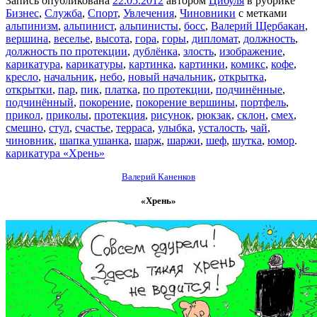
Запись опубликована
22.05.2012
автором
Цибуля
в рубрике
Бизнес
,
Служба
,
Спорт
,
Увлечения
,
Чиновники
с метками
альпинизм
,
альпинист
,
альпинисты
,
босс
,
Валерий Щербакан
,
вершина
,
веселье
,
высота
,
гора
,
горы
,
дипломат
,
должность
,
должность по протекции
,
дублёнка
,
злость
,
изображение
,
карикатура
,
карикатуры
,
картинка
,
картинки
,
комикс
,
кофе
,
кресло
,
начальник
,
небо
,
новый начальник
,
открытка
,
открытки
,
пар
,
пик
,
платка
,
по протекции
,
подчинённые
,
подчинённый
,
покорение
,
покорение вершины
,
портфель
,
прикол
,
приколы
,
протекция
,
рисунок
,
рюкзак
,
склон
,
смех
,
смешно
,
стул
,
счастье
,
терраса
,
улыбка
,
усталость
,
чай
,
чиновник
,
шапка ушанка
,
шарж
,
шаржи
,
шеф
,
шутка
,
юмор
.
карикатура «Хрень»
Валерий Каненков
«Хрень»