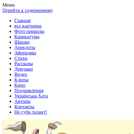
Весела хата — прикольные картинки, смешные истории,
Покажем всем ваши фото приколы, карикатуры, шаржи, стихи,
Меню
клипы!
рассказы, видео и песни!
Перейти к содержимому
Главная
все картинки
Фото приколы
Карикатуры
Шаржи
Анекдоты
Афоризмы
Стихи
Рассказы
Девушки
Видео
Клипы
Кино
Поздравления
Українська Хата
Авторы
Контакты
Не губи талант!