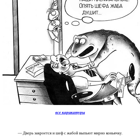
все карикатуры
— Дверь закроется и шеф с жабой выпьют мирно коньячку.