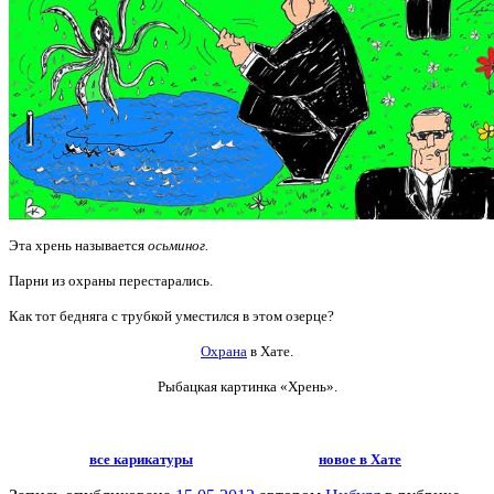
Эта хрень называется
осьминог.
Парни из охраны перестарались.
Как тот бедняга с трубкой уместился в этом озерце?
Охрана
в Хате.
Рыбацкая картинка «Хрень».
все карикатуры
новое в Хате