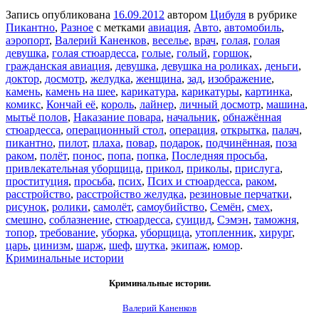
Запись опубликована
16.09.2012
автором
Цибуля
в рубрике
Пикантно
,
Разное
с метками
авиация
,
Авто
,
автомобиль
,
аэропорт
,
Валерий Каненков
,
веселье
,
врач
,
голая
,
голая
девушка
,
голая стюардесса
,
голые
,
голый
,
горшок
,
гражданская авиация
,
девушка
,
девушка на роликах
,
деньги
,
доктор
,
досмотр
,
желудка
,
женщина
,
зад
,
изображение
,
камень
,
камень на шее
,
карикатура
,
карикатуры
,
картинка
,
комикс
,
Кончай её
,
король
,
лайнер
,
личный досмотр
,
машина
,
мытьё полов
,
Наказание повара
,
начальник
,
обнажённая
стюардесса
,
операционный стол
,
операция
,
открытка
,
палач
,
пикантно
,
пилот
,
плаха
,
повар
,
подарок
,
подчинённая
,
поза
раком
,
полёт
,
понос
,
попа
,
попка
,
Последняя просьба
,
привлекательная уборщица
,
прикол
,
приколы
,
прислуга
,
проституция
,
просьба
,
псих
,
Псих и стюардесса
,
раком
,
расстройство
,
расстройство желудка
,
резиновые перчатки
,
рисунок
,
ролики
,
самолёт
,
самоубийство
,
Семён
,
смех
,
смешно
,
соблазнение
,
стюардесса
,
суицид
,
Сэмэн
,
таможня
,
топор
,
требование
,
уборка
,
уборщица
,
утопленник
,
хирург
,
царь
,
цинизм
,
шарж
,
шеф
,
шутка
,
экипаж
,
юмор
.
Криминальные истории
Криминальные истории.
Валерий Каненков