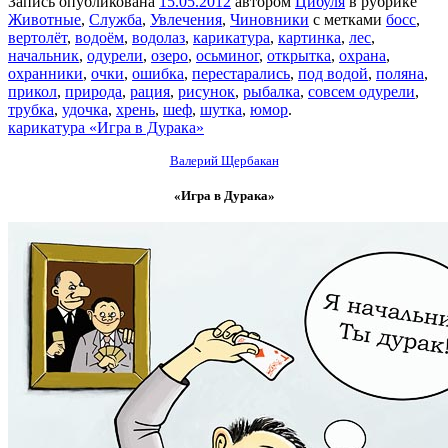
Запись опубликована
15.05.2012
автором
Цибуля
в рубрике
Животные
,
Служба
,
Увлечения
,
Чиновники
с метками
босс
,
вертолёт
,
водоём
,
водолаз
,
карикатура
,
картинка
,
лес
,
начальник
,
одурели
,
озеро
,
осьминог
,
открытка
,
охрана
,
охранники
,
очки
,
ошибка
,
перестарались
,
под водой
,
поляна
,
прикол
,
природа
,
рация
,
рисунок
,
рыбалка
,
совсем одурели
,
трубка
,
удочка
,
хрень
,
шеф
,
шутка
,
юмор
.
карикатура «Игра в Дурака»
Валерий Щербакан
«Игра в Дурака»