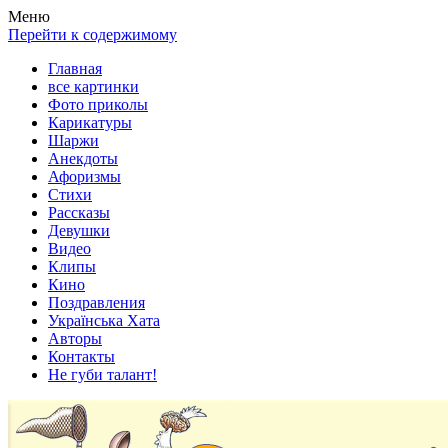
Весела хата — прикольные картинки, смешные истории,
Покажем всем ваши фото приколы, карикатуры, шаржи, стихи,
Меню
клипы!
рассказы, видео и песни!
Перейти к содержимому
Главная
все картинки
Фото приколы
Карикатуры
Шаржи
Анекдоты
Афоризмы
Стихи
Рассказы
Девушки
Видео
Клипы
Кино
Поздравления
Українська Хата
Авторы
Контакты
Не губи талант!