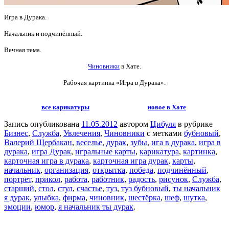
Игра в Дурака.
Начальник и подчинённый.
Вечная тема.
Чиновники
в Хате.
Рабочая картинка «Игра в Дурака».
все карикатуры
новое в Хате
Запись опубликована
11.05.2012
автором
Цибуля
в рубрике
Бизнес
,
Служба
,
Увлечения
,
Чиновники
с метками
бубновый
,
Валерий Щербакан
,
веселье
,
дурак
,
зубы
,
ига в дурака
,
игра в
дурака
,
игра Дурак
,
игральные карты
,
карикатура
,
картинка
,
карточная игра в дурака
,
карточная игра дурак
,
карты
,
начальник
,
организация
,
открытка
,
победа
,
подчинённый
,
портрет
,
прикол
,
работа
,
работник
,
радость
,
рисунок
,
Служба
,
старший
,
стол
,
стул
,
счастье
,
туз
,
туз бубновый
,
ты начальник
я дурак
,
улыбка
,
фирма
,
чиновник
,
шестёрка
,
шеф
,
шутка
,
эмоции
,
юмор
,
я начальник ты дурак
.