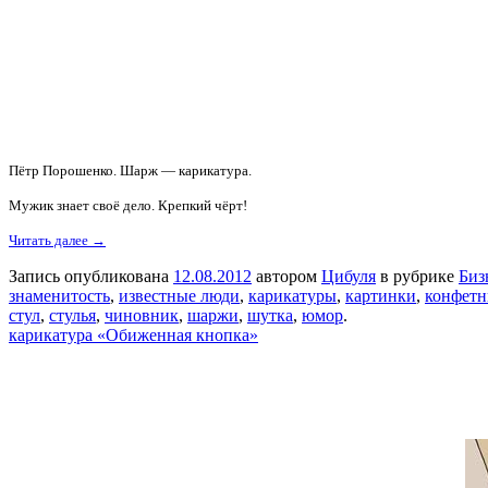
Пётр Порошенко. Шарж — карикатура.
Мужик знает своё дело. Крепкий чёрт!
Читать далее →
Запись опубликована
12.08.2012
автором
Цибуля
в рубрике
Биз
знаменитость
,
известные люди
,
карикатуры
,
картинки
,
конфетн
стул
,
стулья
,
чиновник
,
шаржи
,
шутка
,
юмор
.
карикатура «Обиженная кнопка»