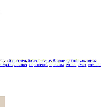
тками
бизнесмен
,
богач
,
веселье
,
Владимир Унжаков
,
звезда
,
Пётр Порошенко
,
Порошенко
,
приколы
,
Рошен
,
смех
,
смешно
,