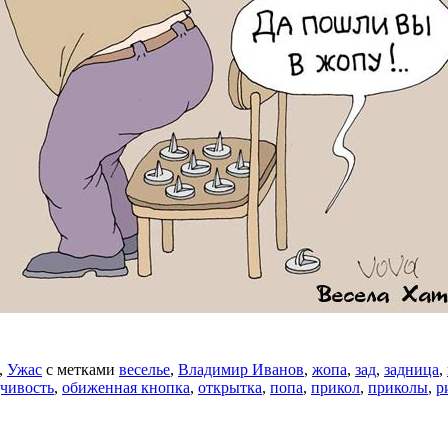
,
Ужас
с метками
веселье
,
Владимир Иванов
,
жопа
,
зад
,
задница
,
чивость
,
обиженная кнопка
,
открытка
,
попа
,
прикол
,
приколы
,
р