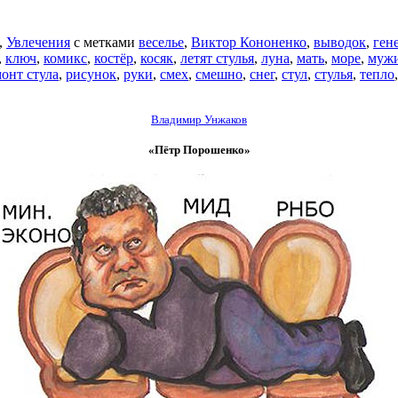
,
Увлечения
с метками
веселье
,
Виктор Кононенко
,
выводок
,
ген
,
ключ
,
комикс
,
костёр
,
косяк
,
летят стулья
,
луна
,
мать
,
море
,
муж
онт стула
,
рисунок
,
руки
,
смех
,
смешно
,
снег
,
стул
,
стулья
,
тепло
Владимир Унжаков
«Пётр Порошенко»