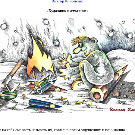
Виктор Кононенко
«Художник и отчаяние»
 на себя смелость называть их, согласно своим ощущениям и пониманию.