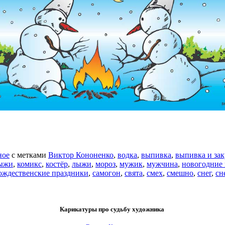
ное
с метками
Виктор Кононенко
,
водка
,
выпивка
,
выпивка и зак
лыжи
,
комикс
,
костёр
,
лыжи
,
мороз
,
мужик
,
мужчина
,
новогодние
ождественские праздники
,
самогон
,
свята
,
смех
,
смешно
,
снег
,
сн
Карикатуры
про судьбу художника