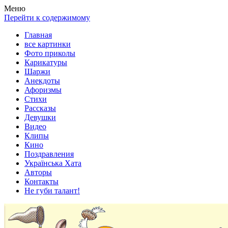
Весела хата — прикольные картинки, смешные истории, клипы
Покажем всем ваши фото приколы, карикатуры, шаржи, стихи, 
Меню
Перейти к содержимому
Главная
все картинки
Фото приколы
Карикатуры
Шаржи
Анекдоты
Афоризмы
Стихи
Рассказы
Девушки
Видео
Клипы
Кино
Поздравления
Українська Хата
Авторы
Контакты
Не губи талант!