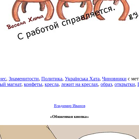
нес
,
Знаменитости
,
Политика
,
Українська Хата
,
Чиновники
с ме
ый магнат
,
конфеты
,
кресла
,
лежит на креслах
,
образ
,
открытки
,
Владимир Иванов
«Обиженная кнопка»