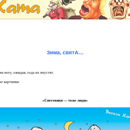
Зима, святА…
а ногу, ожидая, года их впустят.
ые картинки.
«Снеговики — тоже люди»