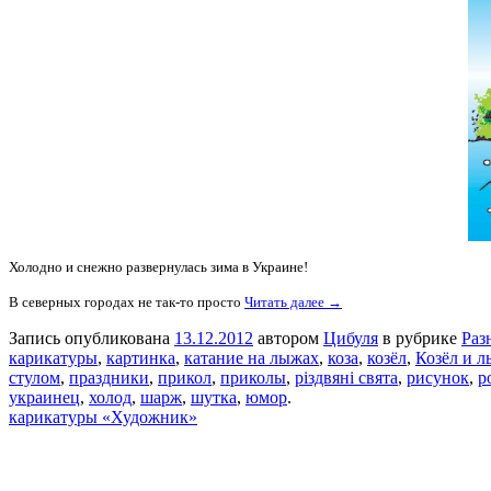
Холодно и снежно развернулась зима в Украине!
В северных городах не так-то просто
Читать далее →
Запись опубликована
13.12.2012
автором
Цибуля
в рубрике
Раз
карикатуры
,
картинка
,
катание на лыжах
,
коза
,
козёл
,
Козёл и 
стулом
,
праздники
,
прикол
,
приколы
,
різдвяні свята
,
рисунок
,
р
украинец
,
холод
,
шарж
,
шутка
,
юмор
.
карикатуры «Художник»