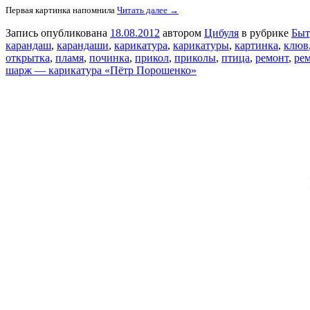
Первая картинка напомнила
Читать далее →
Запись опубликована
18.08.2012
автором
Цибуля
в рубрике
Быт
карандаш
,
карандаши
,
карикатура
,
карикатуры
,
картинка
,
клюв
открытка
,
пламя
,
починка
,
прикол
,
приколы
,
птица
,
ремонт
,
рем
шарж — карикатура «Пётр Порошенко»