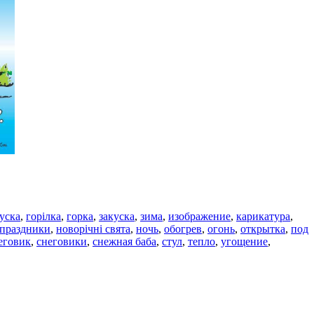
уска
,
горілка
,
горка
,
закуска
,
зима
,
изображение
,
карикатура
,
 праздники
,
новорічні свята
,
ночь
,
обогрев
,
огонь
,
открытка
,
под
еговик
,
снеговики
,
снежная баба
,
стул
,
тепло
,
угощение
,