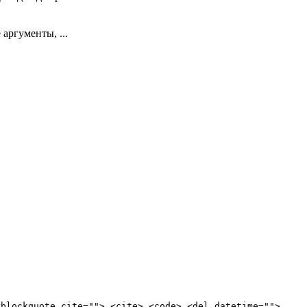
аргументы, ...
<blockquote cite=""> <cite> <code> <del datetime="">