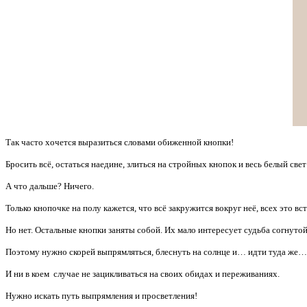
Так часто хочется выразиться словами обиженной кнопки!
Бросить всё, остаться наедине, злиться на стройных кнопок и весь белый св
А что дальше? Ничего.
Только кнопочке на полу кажется, что всё закружится вокруг неё, всех это вс
Но нет. Остальные кнопки заняты собой. Их мало интересует судьба согнутой
Поэтому нужно скорей выпрямляться, блеснуть на солнце и… идти туда же…
И ни в коем случае не зацикливаться на своих обидах и переживаниях.
Нужно искать путь выпрямления и просветления!