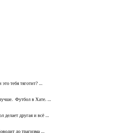
то тебя тяготит? ...
учше. Футбол в Хате. ...
делает другая и всё ...
водит до трагизма ...