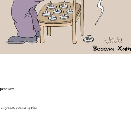
ет…
тревожит.
.
 а
лучше, своим путём.