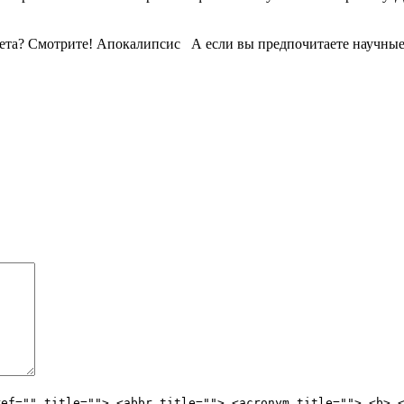
вета? Смотрите! Апокалипсис А если вы предпочитаете научные 
ref="" title=""> <abbr title=""> <acronym title=""> <b> 