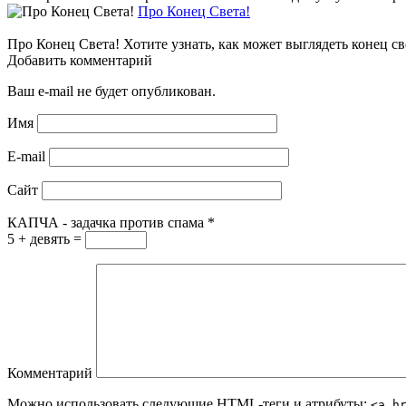
Про Конец Света!
Про Конец Света! Хотите узнать, как может выглядеть конец с
Добавить комментарий
Ваш e-mail не будет опубликован.
Имя
E-mail
Сайт
КАПЧА - задачка против спама
*
5 + девять =
Комментарий
Можно использовать следующие
HTML
-теги и атрибуты:
<a h