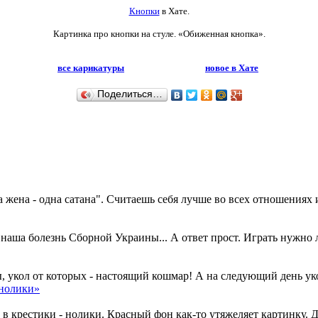
Кнопки
в Хате.
Картинка про кнопки на стуле. «Обиженная кнопка».
все карикатуры
новое в Хате
Поделиться…
жена - одна сатана". Считаешь себя лучше во всех отношениях и э
аша болезнь Сборной Украины... А ответ прост. Играть нужно л
 укол от которых - настоящий кошмар! А на следующий день укол 
 нолики»
 крестики - нолики. Красный фон как-то утяжеляет картинку. До