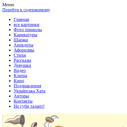
Весела хата — прикольные картинки, смешные истории, клипы
Покажем всем ваши фото приколы, карикатуры, шаржи, стихи, 
Меню
Перейти к содержимому
Главная
все картинки
Фото приколы
Карикатуры
Шаржи
Анекдоты
Афоризмы
Стихи
Рассказы
Девушки
Видео
Клипы
Кино
Поздравления
Українська Хата
Авторы
Контакты
Не губи талант!