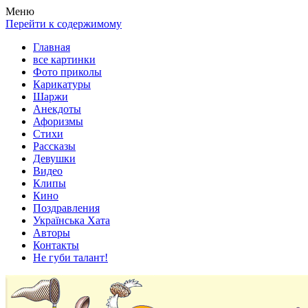
Весела хата — прикольные картинки, смешные истории,
Покажем всем ваши фото приколы, карикатуры, шаржи, стихи,
Меню
клипы!
рассказы, видео и песни!
Перейти к содержимому
Главная
все картинки
Фото приколы
Карикатуры
Шаржи
Анекдоты
Афоризмы
Стихи
Рассказы
Девушки
Видео
Клипы
Кино
Поздравления
Українська Хата
Авторы
Контакты
Не губи талант!