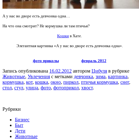
А у нас во дворе есть девчонка одна…
На что она смотрит? Не кормушка ли там птичья?
Кошки
в Хате.
Элегантная картинка
«А у нас во дворе есть девчонка одна».
фото приколы
февраль 2012
Запись опубликована
16.02.2012
автором
Цибуля
в рубрике
Животные
,
Увлечения
с метками
девчонка
,
зима
,
картинка
,
кормушка
,
кот
,
кошка
,
окно
,
пиркол
,
птичья кормушка
,
снег
,
стол
,
стул
,
улица
,
фото
,
фотоприкол
,
хвост
.
Рубрики
Бизнес
Быт
Дети
Животные