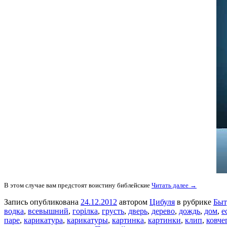
В этом случае вам предстоят воистину библейские
Читать далее →
Запись опубликована
24.12.2012
автором
Цибуля
в рубрике
Быт
водка
,
всевышний
,
горілка
,
грусть
,
дверь
,
дерево
,
дождь
,
дом
,
е
паре
,
карикатура
,
карикатуры
,
картинка
,
картинки
,
клип
,
ковче