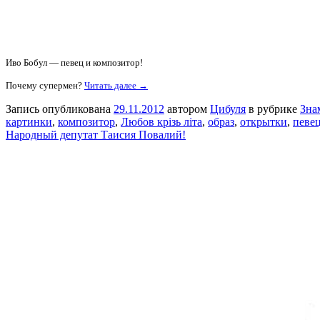
Иво Бобул — певец и композитор!
Почему супермен?
Читать далее →
Запись опубликована
29.11.2012
автором
Цибуля
в рубрике
Зна
картинки
,
композитор
,
Любов крізь літа
,
образ
,
открытки
,
певе
Народный депутат Таисия Повалий!