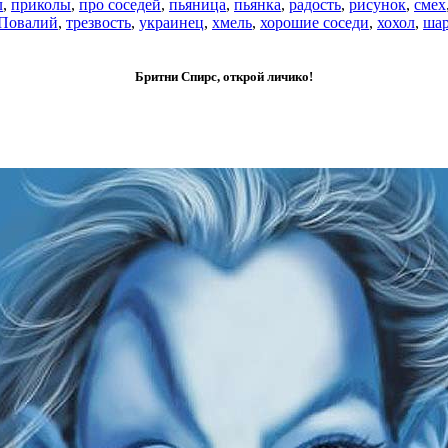
л
,
приколы
,
про соседей
,
пьяница
,
пьянка
,
радость
,
рисунок
,
смех
 Повалий
,
трезвость
,
украинец
,
хмель
,
хорошие соседи
,
хохол
,
ша
Бритни Спирс, открой личико!