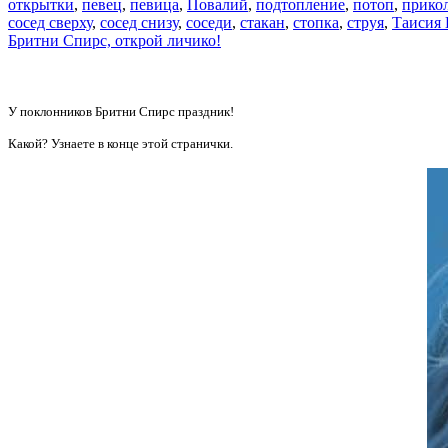
открытки
,
певец
,
певица
,
Повалий
,
подтопление
,
потоп
,
прико
сосед сверху
,
сосед снизу
,
соседи
,
стакан
,
стопка
,
струя
,
Таисия
Бритни Спирс, открой личико!
У поклонников Бритни Спирс праздник!
Какой? Узнаете в конце этой странички.