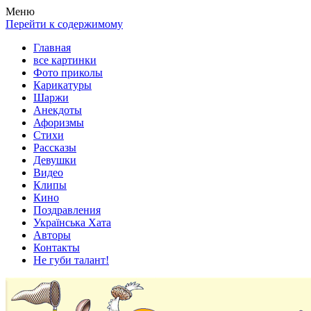
Весела хата — прикольные картинки, смешные истории, клипы
Покажем всем ваши фото приколы, карикатуры, шаржи, стихи, 
Меню
Перейти к содержимому
Главная
все картинки
Фото приколы
Карикатуры
Шаржи
Анекдоты
Афоризмы
Стихи
Рассказы
Девушки
Видео
Клипы
Кино
Поздравления
Українська Хата
Авторы
Контакты
Не губи талант!