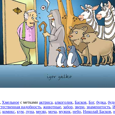
,
Хмельное
с метками
актриса
,
алкоголик
,
Басков
,
Бог
,
будка
,
буд
стественная надобность
,
животные
,
забор
,
звери
,
знаменитость
,
И
г
,
комикс
,
кум
,
луна
,
месяц
,
моча
,
мужик
,
небо
,
Николай Басков
,