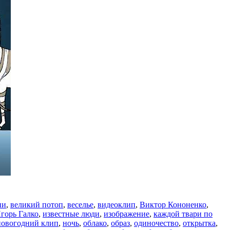
ни
,
великий потоп
,
веселье
,
видеоклип
,
Виктор Кононенко
,
горь Галко
,
известные люди
,
изображение
,
каждой твари по
новогодний клип
,
ночь
,
облако
,
образ
,
одиночество
,
открытка
,