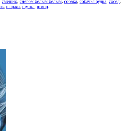
,
смешно
,
снегом белым белым
,
собака
,
собачья будка
,
сосед
,
рж
,
шаржи
,
шутка
,
юмор
.