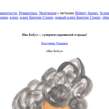
менитости
,
Романтика
,
Увлечения
с метками
Britney Spears
,
Screa
инки
,
клип
,
клип Бритни Спирс
,
новый клип Бритни Спирс
,
обр
Иво Бобул — супермен украинской эстрады!
Владимир Унжаков
«Иво Бобул»