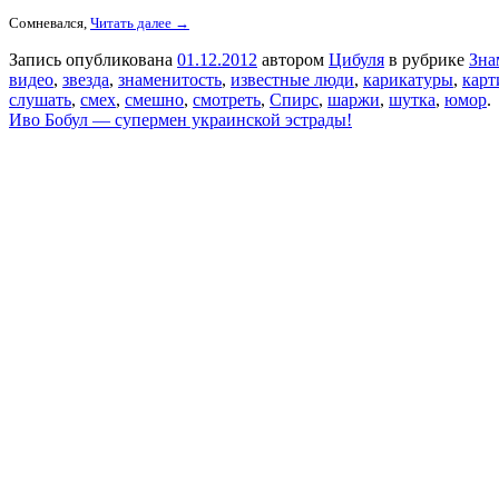
Сомневался,
Читать далее →
Запись опубликована
01.12.2012
автором
Цибуля
в рубрике
Зна
видео
,
звезда
,
знаменитость
,
известные люди
,
карикатуры
,
карт
слушать
,
смех
,
смешно
,
смотреть
,
Спирс
,
шаржи
,
шутка
,
юмор
.
Иво Бобул — супермен украинской эстрады!