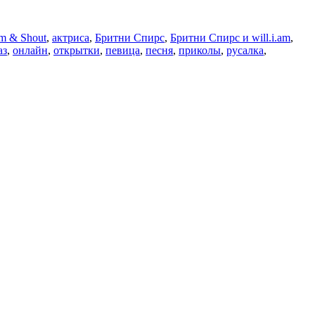
m & Shout
,
актриса
,
Бритни Спирс
,
Бритни Спирс и will.i.am
,
аз
,
онлайн
,
открытки
,
певица
,
песня
,
приколы
,
русалка
,