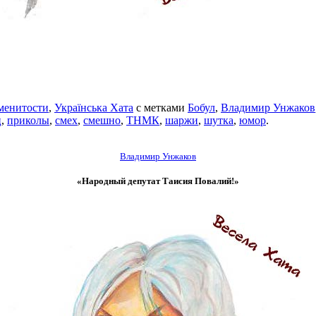
менитости
,
Українська Хата
с метками
Бобул
,
Владимир Унжаков
ц
,
приколы
,
смех
,
смешно
,
ТНМК
,
шаржи
,
шутка
,
юмор
.
Владимир Унжаков
«Народный депутат Таисия Повалий!»