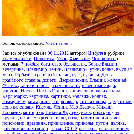
Вот он, железный символ
Читать далее →
Запись опубликована
06.11.2012
автором
Цибуля
в рубрике
Знаменитости
,
Политика
,
Ужас
,
Хмельное
,
Чиновники
с
метками
7 ноября
,
богатство
,
большевик
,
Борис Ельцин
,
вечеринка
,
Владимир Ленин
,
Владимир Путин
,
водка
,
высшая
мера
,
Горбачёв
,
гранёный стакан
,
гугл
,
гулянка
,
День
гранёного стакана
,
деньги
,
Дзержинский
,
Ельцин
,
железный
Феликс
,
застенчивость
,
знаменитость
,
известные люди
,
изъятие
,
Иосиф
,
Иосиф Сталин
,
капитализм
,
карикатуры
,
Карл Маркс
,
картинка
,
картинки
,
коллажи
,
колпак
,
коммунизм
,
коммунист
,
кот
,
кошка
,
красная площадь
,
Красный
день календаря
,
Кремль
,
Ленин
,
Мао Дзедун
,
Михаил
Горбачёв
,
мотоцикл
,
Никита Хрущёв
,
ночь
,
образ
,
огурец
,
оружие
,
оскал
,
открытки
,
очки
,
пазл
,
памятник
,
пистолет
,
поисковик
,
праздник
,
привидение
,
приколы
,
путин
,
пьянка
,
рабочий и колхозница
,
развал СССР
,
расстрел
,
революционер
,
самый человечный человек
,
серп и молот
,
скульптура
,
слово
,