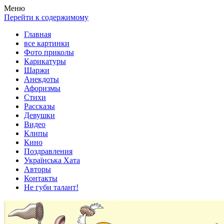
Весела хата — прикольные картинки, смешные истории,
Покажем всем ваши фото приколы, карикатуры, шаржи, стихи,
Меню
клипы!
рассказы, видео и песни!
Перейти к содержимому
Главная
все картинки
Фото приколы
Карикатуры
Шаржи
Анекдоты
Афоризмы
Стихи
Рассказы
Девушки
Видео
Клипы
Кино
Поздравления
Українська Хата
Авторы
Контакты
Не губи талант!