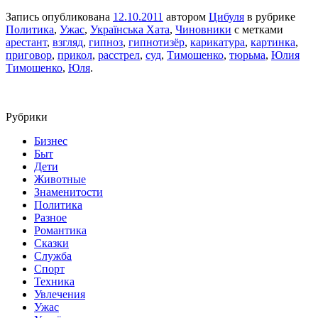
Запись опубликована
12.10.2011
автором
Цибуля
в рубрике
Политика
,
Ужас
,
Українська Хата
,
Чиновники
с метками
арестант
,
взгляд
,
гипноз
,
гипнотизёр
,
карикатура
,
картинка
,
приговор
,
прикол
,
расстрел
,
суд
,
Тимошенко
,
тюрьма
,
Юлия
Тимошенко
,
Юля
.
Рубрики
Бизнес
Быт
Дети
Животные
Знаменитости
Политика
Разное
Романтика
Сказки
Служба
Спорт
Техника
Увлечения
Ужас