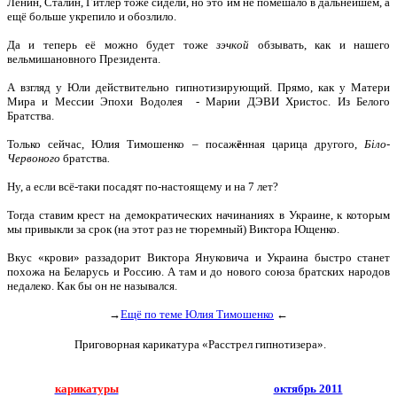
Ленин, Сталин, Гитлер тоже сидели, но это им не помешало в дальнейшем, а
ещё больше укрепило и обозлило.
Да и теперь её можно будет тоже
зэчкой
обзывать, как и нашего
вельмишановного Президента.
А взгляд у Юли действительно гипнотизирующий. Прямо, как у Матери
Мира и Мессии Эпохи Водолея - Марии ДЭВИ Христос. Из Белого
Братства.
Только сейчас, Юлия Тимошенко – посаж
ё
нная царица другого,
Біло-
Червоного
братства
.
Ну, а если всё-таки посадят по-настоящему и на 7 лет?
Тогда ставим крест на демократических начинаниях в Украине, к которым
мы привыкли за срок (на этот раз не тюремный) Виктора Ющенко.
Вкус «крови» раззадорит Виктора Януковича и Украина быстро станет
похожа на Беларусь и Россию. А там и до нового союза братских народов
недалеко. Как бы он не назывался.
→
Ещё по теме Юлия Тимошенко
←
Приговорная
карикатура «Расстрел гипнотизера».
карикатуры
октябрь 2011