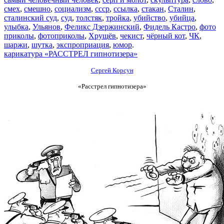
смех
,
смешно
,
социализм
,
ссср
,
ссылка
,
стакан
,
Сталин
,
сталинский суд
,
суд
,
толстяк
,
тройка
,
убийство
,
убийца
,
улыбка
,
Ульянов
,
Феликс Дзержинский
,
Фидель Кастро
,
фото
приколы
,
фотоприколы
,
Хрущёв
,
чекист
,
чёрный кот
,
ЧК
,
шаржи
,
шутка
,
экспроприация
,
юмор
.
карикатура «РАССТРЕЛ гипнотизера»
Сергей Корсун
«Расстрел гипнотизера»