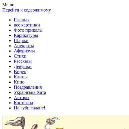
Весела хата — прикольные картинки, смешные истории,
Покажем всем ваши фото приколы, карикатуры, шаржи, стихи,
Меню
клипы!
рассказы, видео и песни!
Перейти к содержимому
Главная
все картинки
Фото приколы
Карикатуры
Шаржи
Анекдоты
Афоризмы
Стихи
Рассказы
Девушки
Видео
Клипы
Кино
Поздравления
Українська Хата
Авторы
Контакты
Не губи талант!