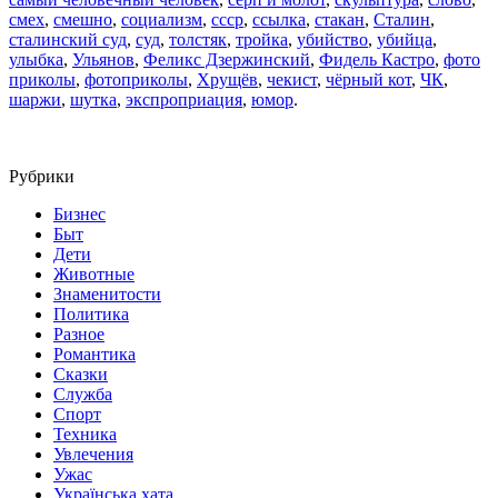
смех
,
смешно
,
социализм
,
ссср
,
ссылка
,
стакан
,
Сталин
,
сталинский суд
,
суд
,
толстяк
,
тройка
,
убийство
,
убийца
,
улыбка
,
Ульянов
,
Феликс Дзержинский
,
Фидель Кастро
,
фото
приколы
,
фотоприколы
,
Хрущёв
,
чекист
,
чёрный кот
,
ЧК
,
шаржи
,
шутка
,
экспроприация
,
юмор
.
Рубрики
Бизнес
Быт
Дети
Животные
Знаменитости
Политика
Разное
Романтика
Сказки
Служба
Спорт
Техника
Увлечения
Ужас
Українська хата