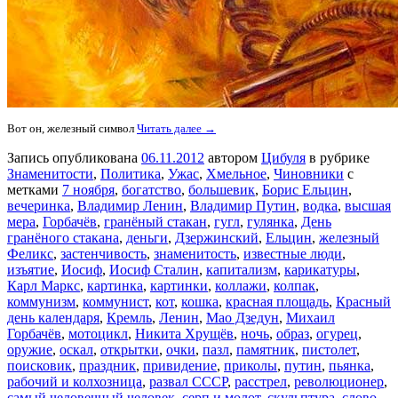
Вот он, железный символ
Читать далее →
Запись опубликована
06.11.2012
автором
Цибуля
в рубрике
Знаменитости
,
Политика
,
Ужас
,
Хмельное
,
Чиновники
с
метками
7 ноября
,
богатство
,
большевик
,
Борис Ельцин
,
вечеринка
,
Владимир Ленин
,
Владимир Путин
,
водка
,
высшая
мера
,
Горбачёв
,
гранёный стакан
,
гугл
,
гулянка
,
День
гранёного стакана
,
деньги
,
Дзержинский
,
Ельцин
,
железный
Феликс
,
застенчивость
,
знаменитость
,
известные люди
,
изъятие
,
Иосиф
,
Иосиф Сталин
,
капитализм
,
карикатуры
,
Карл Маркс
,
картинка
,
картинки
,
коллажи
,
колпак
,
коммунизм
,
коммунист
,
кот
,
кошка
,
красная площадь
,
Красный
день календаря
,
Кремль
,
Ленин
,
Мао Дзедун
,
Михаил
Горбачёв
,
мотоцикл
,
Никита Хрущёв
,
ночь
,
образ
,
огурец
,
оружие
,
оскал
,
открытки
,
очки
,
пазл
,
памятник
,
пистолет
,
поисковик
,
праздник
,
привидение
,
приколы
,
путин
,
пьянка
,
рабочий и колхозница
,
развал СССР
,
расстрел
,
революционер
,
самый человечный человек
,
серп и молот
,
скульптура
,
слово
,