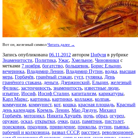
Вот он, железный символ
Читать далее →
Запись опубликована
06.11.2012
автором
Цибуля
в рубрике
Знаменитости
,
Политика
,
Ужас
,
Хмельное
,
Чиновники
с
метками
7 ноября
,
богатство
,
большевик
,
Борис Ельцин
,
вечеринка
,
Владимир Ленин
,
Владимир Путин
,
водка
,
высшая
мера
,
Горбачёв
,
гранёный стакан
,
гугл
,
гулянка
,
День
гранёного стакана
,
деньги
,
Дзержинский
,
Ельцин
,
железный
Феликс
,
застенчивость
,
знаменитость
,
известные люди
,
изъятие
,
Иосиф
,
Иосиф Сталин
,
капитализм
,
карикатуры
,
Карл Маркс
,
картинка
,
картинки
,
коллажи
,
колпак
,
коммунизм
,
коммунист
,
кот
,
кошка
,
красная площадь
,
Красный
день календаря
,
Кремль
,
Ленин
,
Мао Дзедун
,
Михаил
Горбачёв
,
мотоцикл
,
Никита Хрущёв
,
ночь
,
образ
,
огурец
,
оружие
,
оскал
,
открытки
,
очки
,
пазл
,
памятник
,
пистолет
,
поисковик
,
праздник
,
привидение
,
приколы
,
путин
,
пьянка
,
рабочий и колхозница
,
развал СССР
,
расстрел
,
революционер
,
самый человечный человек
,
серп и молот
,
скульптура
,
слово
,