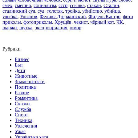
смех
,
смешно
,
социализм
,
ссср
,
ссылка
,
стакан
,
Сталин
,
сталинский суд
,
суд
,
толстяк
,
тройка
,
убийство
,
убийца
,
улыбка
,
Ульянов
,
Феликс Дзержинский
,
Фидель Кастро
,
фото
приколы
,
фотоприколы
,
Хрущёв
,
чекист
,
чёрный кот
,
ЧК
,
шаржи
,
шутка
,
экспроприация
,
юмор
.
Рубрики
Бизнес
Быт
Дети
Животные
Знаменитости
Политика
Разное
Романтика
Сказки
Служба
Спорт
Техника
Увлечения
Ужас
Українська хата