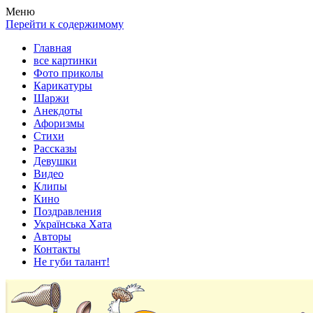
Весела хата — прикольные картинки, смешные истории,
Покажем всем ваши фото приколы, карикатуры, шаржи, стихи,
Меню
клипы!
рассказы, видео и песни!
Перейти к содержимому
Главная
все картинки
Фото приколы
Карикатуры
Шаржи
Анекдоты
Афоризмы
Стихи
Рассказы
Девушки
Видео
Клипы
Кино
Поздравления
Українська Хата
Авторы
Контакты
Не губи талант!