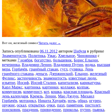
Вот он, железный символ
Читать далее →
Запись опубликована
06.11.2012
автором
Цибуля
в рубрике
Знаменитости
,
Политика
,
Ужас
,
Хмельное
,
Чиновники
с
метками
7 ноября
,
богатство
,
большевик
,
Борис Ельцин
,
вечеринка
,
Владимир Ленин
,
Владимир Путин
,
водка
,
высшая
мера
,
Горбачёв
,
гранёный стакан
,
гугл
,
гулянка
,
День
гранёного стакана
,
деньги
,
Дзержинский
,
Ельцин
,
железный
Феликс
,
застенчивость
,
знаменитость
,
известные люди
,
изъятие
,
Иосиф
,
Иосиф Сталин
,
капитализм
,
карикатуры
,
Карл Маркс
,
картинка
,
картинки
,
коллажи
,
колпак
,
коммунизм
,
коммунист
,
кот
,
кошка
,
красная площадь
,
Красный
день календаря
,
Кремль
,
Ленин
,
Мао Дзедун
,
Михаил
Горбачёв
,
мотоцикл
,
Никита Хрущёв
,
ночь
,
образ
,
огурец
,
оружие
,
оскал
,
открытки
,
очки
,
пазл
,
памятник
,
пистолет
,
поисковик
,
праздник
,
привидение
,
приколы
,
путин
,
пьянка
,