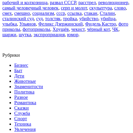
рабочий и колхозница
,
развал СССР
,
расстрел
,
революционер
,
самый человечный человек
,
серп и молот
,
скульптура
,
слово
,
смех
,
смешно
,
социализм
,
ссср
,
ссылка
,
стакан
,
Сталин
,
сталинский суд
,
суд
,
толстяк
,
тройка
,
убийство
,
убийца
,
улыбка
,
Ульянов
,
Феликс Дзержинский
,
Фидель Кастро
,
фото
приколы
,
фотоприколы
,
Хрущёв
,
чекист
,
чёрный кот
,
ЧК
,
шаржи
,
шутка
,
экспроприация
,
юмор
.
Рубрики
Бизнес
Быт
Дети
Животные
Знаменитости
Политика
Разное
Романтика
Сказки
Служба
Спорт
Техника
Увлечения