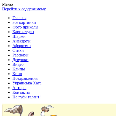
Весела хата — прикольные картинки, смешные истории,
Покажем всем ваши фото приколы, карикатуры, шаржи, стихи,
Меню
клипы!
рассказы, видео и песни!
Перейти к содержимому
Главная
все картинки
Фото приколы
Карикатуры
Шаржи
Анекдоты
Афоризмы
Стихи
Рассказы
Девушки
Видео
Клипы
Кино
Поздравления
Українська Хата
Авторы
Контакты
Не губи талант!