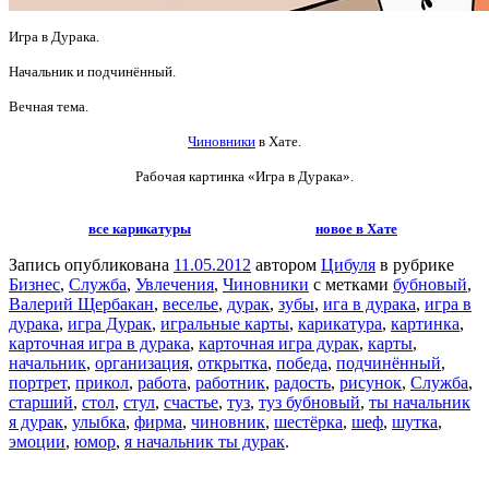
Игра в Дурака.
Начальник и подчинённый.
Вечная тема.
Чиновники
в Хате.
Рабочая картинка «Игра в Дурака».
все карикатуры
новое в Хате
Запись опубликована
11.05.2012
автором
Цибуля
в рубрике
Бизнес
,
Служба
,
Увлечения
,
Чиновники
с метками
бубновый
,
Валерий Щербакан
,
веселье
,
дурак
,
зубы
,
ига в дурака
,
игра в
дурака
,
игра Дурак
,
игральные карты
,
карикатура
,
картинка
,
карточная игра в дурака
,
карточная игра дурак
,
карты
,
начальник
,
организация
,
открытка
,
победа
,
подчинённый
,
портрет
,
прикол
,
работа
,
работник
,
радость
,
рисунок
,
Служба
,
старший
,
стол
,
стул
,
счастье
,
туз
,
туз бубновый
,
ты начальник
я дурак
,
улыбка
,
фирма
,
чиновник
,
шестёрка
,
шеф
,
шутка
,
эмоции
,
юмор
,
я начальник ты дурак
.