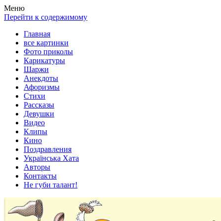
Весела хата — прикольные картинки, смешные истории,
Покажем всем ваши фото приколы, карикатуры, шаржи, стихи,
Меню
клипы!
рассказы, видео и песни!
Перейти к содержимому
Главная
все картинки
Фото приколы
Карикатуры
Шаржи
Анекдоты
Афоризмы
Стихи
Рассказы
Девушки
Видео
Клипы
Кино
Поздравления
Українська Хата
Авторы
Контакты
Не губи талант!