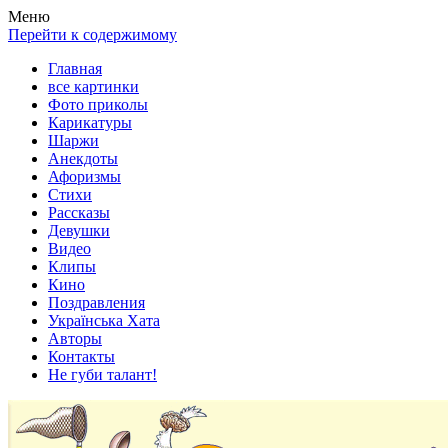
Весела хата — прикольные картинки, смешные истории,
Покажем всем ваши фото приколы, карикатуры, шаржи, стихи,
Меню
клипы!
рассказы, видео и песни!
Перейти к содержимому
Главная
все картинки
Фото приколы
Карикатуры
Шаржи
Анекдоты
Афоризмы
Стихи
Рассказы
Девушки
Видео
Клипы
Кино
Поздравления
Українська Хата
Авторы
Контакты
Не губи талант!