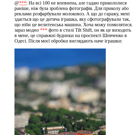
@
***
: На всі 100 не впевнена, але гадаю прикололися
раніше, ніж була зроблена фотографія. Для приколу або
реклами розфарбували молоковоз. А що до гаражу, мені
здається що це дитяча іграшка, яку сфотографували так,
що ніби це велитенська машина. Хоча можу помилятися.
зараз модно
***
фото в стилі Tilt Shift, он як це виходить
в мене, це справжні будинки на проспекті Шевченко в
Одесі. Після моєї обробки виглядають наче іграшки: