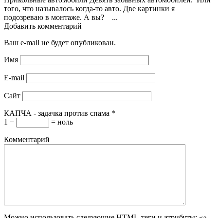
того, что называлось когда-то авто. Две картинки я
подозреваю в монтаже. А вы? ...
Добавить комментарий
Ваш e-mail не будет опубликован.
Имя
E-mail
Сайт
КАПЧА - задачка против спама
*
1 −
= ноль
Комментарий
Можно использовать следующие
HTML
-теги и атрибуты:
<a