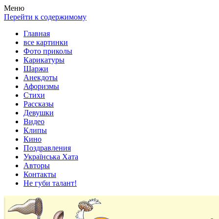
Весела хата — прикольные картинки, смешные истории,
Покажем всем ваши фото приколы, карикатуры, шаржи, стихи,
Меню
клипы!
рассказы, видео и песни!
Перейти к содержимому
Главная
все картинки
Фото приколы
Карикатуры
Шаржи
Анекдоты
Афоризмы
Стихи
Рассказы
Девушки
Видео
Клипы
Кино
Поздравления
Українська Хата
Авторы
Контакты
Не губи талант!