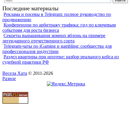
Последние материалы
Реклама и посевы в Telegram: полное руководство по
продвижению
Конференции по арбитражу трафика: гид по ключевым
событиям для роста бизнеса
Секреты выращивания зимних яблонь на примере
легендарного отечественного сорта
Telegram-чаты по iGaming и gambling: сообщества для
профессионалов индустрии
Раздел квартиры при ипотеке: разбор реального кейса из
судебной практики РФ
Весела Хата
© 2011-2026
Разное