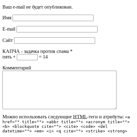
Ваш e-mail не будет опубликован.
Имя
E-mail
Сайт
КАПЧА - задачка против спама
*
пять +
= 14
Комментарий
Можно использовать следующие
HTML
-теги и атрибуты:
<a
href="" title=""> <abbr title=""> <acronym title="">
<b> <blockquote cite=""> <cite> <code> <del
datetime=""> <em> <i> <q cite=""> <strike> <strong>