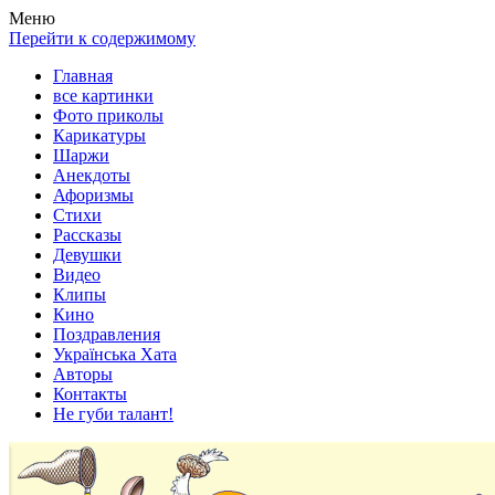
Весела хата — прикольные картинки, смешные истории,
Покажем всем ваши фото приколы, карикатуры, шаржи, стихи,
Меню
клипы!
рассказы, видео и песни!
Перейти к содержимому
Главная
все картинки
Фото приколы
Карикатуры
Шаржи
Анекдоты
Афоризмы
Стихи
Рассказы
Девушки
Видео
Клипы
Кино
Поздравления
Українська Хата
Авторы
Контакты
Не губи талант!