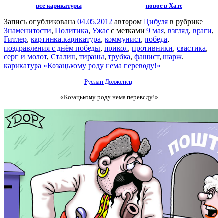
все карикатуры
новое в Хате
Запись опубликована
04.05.2012
автором
Цибуля
в рубрике
Знаменитости
,
Политика
,
Ужас
с метками
9 мая
,
взгляд
,
враги
,
Гитлер
,
картинка.карикатура
,
коммунист
,
победа
,
поздравления с днём победы
,
прикол
,
противники
,
свастика
,
серп и молот
,
Сталин
,
тираны
,
трубка
,
фашист
,
шарж
.
карикатура «Козацькому роду нема переводу!»
Руслан Долженец
«Козацькому роду нема переводу!»