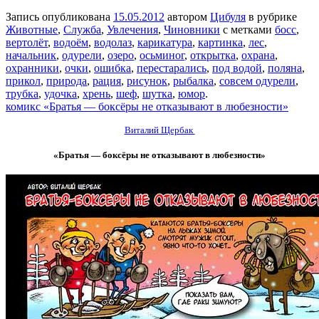
Запись опубликована
15.05.2012
автором
Цибуля
в рубрике
Животные
,
Служба
,
Увлечения
,
Чиновники
с метками
босс
,
вертолёт
,
водоём
,
водолаз
,
карикатура
,
картинка
,
лес
,
начальник
,
одурели
,
озеро
,
осьминог
,
открытка
,
охрана
,
охранники
,
очки
,
ошибка
,
перестарались
,
под водой
,
поляна
,
прикол
,
природа
,
рация
,
рисунок
,
рыбалка
,
совсем одурели
,
трубка
,
удочка
,
хрень
,
шеф
,
шутка
,
юмор
.
комикс «Братья — боксёры не отказывают в любезности»
Виталий Щербак
«Братья — боксёры не отказывают в любезности»