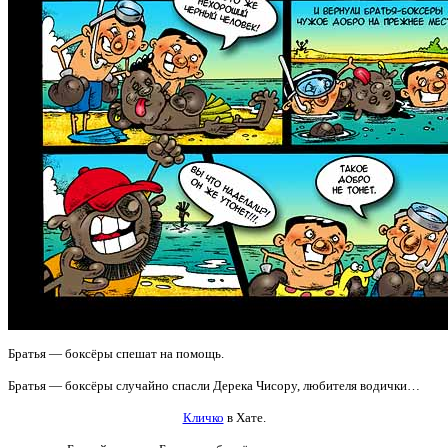
Братья — боксёры спешат на помощь.
Братья — боксёры случайно спасли Дерека Чисору, любителя водички…
Кличко
в Хате.