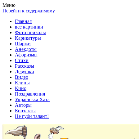
Весела хата — прикольные картинки, смешные истории,
Покажем всем ваши фото приколы, карикатуры, шаржи, стихи,
Меню
клипы!
рассказы, видео и песни!
Перейти к содержимому
Главная
все картинки
Фото приколы
Карикатуры
Шаржи
Анекдоты
Афоризмы
Стихи
Рассказы
Девушки
Видео
Клипы
Кино
Поздравления
Українська Хата
Авторы
Контакты
Не губи талант!