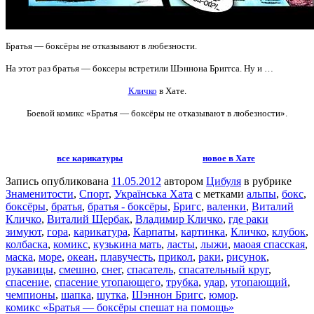
Братья — боксёры не отказывают в любезности.
На этот раз братья — боксеры встретили Шэннона Бриггса. Ну и …
Кличко
в Хате.
Боевой комикс «Братья — боксёры не отказывают в любезности».
все карикатуры
новое в Хате
Запись опубликована
11.05.2012
автором
Цибуля
в рубрике
Знаменитости
,
Спорт
,
Українська Хата
с метками
альпы
,
бокс
,
боксёры
,
братья
,
братья - боксёры
,
Бригс
,
валенки
,
Виталий
Кличко
,
Виталий Щербак
,
Владимир Кличко
,
где раки
зимуют
,
гора
,
карикатура
,
Карпаты
,
картинка
,
Кличко
,
клубок
,
колбаска
,
комикс
,
кузькина мать
,
ласты
,
лыжи
,
маоая спасская
,
маска
,
море
,
океан
,
плавучесть
,
прикол
,
раки
,
рисунок
,
рукавицы
,
смешно
,
снег
,
спасатель
,
спасательный круг
,
спасение
,
спасение утопающего
,
трубка
,
удар
,
утопающий
,
чемпионы
,
шапка
,
шутка
,
Шэннон Бригс
,
юмор
.
комикс «Братья — боксёры спешат на помощь»