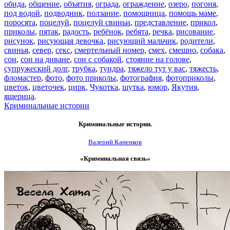
обида
,
общение
,
объятия
,
ограда
,
ограждение
,
озеро
,
погоня
,
под водой
,
подводник
,
ползание
,
помощница
,
помощь маме
,
поросята
,
поцелуй
,
поцелуй свиньи
,
представление
,
прикол
,
приколы
,
пятак
,
радость
,
ребёнок
,
ребята
,
речка
,
рисование
,
рисунок
,
рисующая девочка
,
рисующий мальчик
,
родители
,
свинья
,
север
,
секс
,
смертельный номер
,
смех
,
смешно
,
собака
,
сон
,
сон на диване
,
сон с собакой
,
стояние на голове
,
супружеский долг
,
трубка
,
тундра
,
тяжело тут у вас
,
тяжесть
,
фломастер
,
фото
,
фото приколы
,
фотография
,
фотоприколы
,
цветок
,
цветочек
,
цирк
,
Чукотка
,
шутка
,
юмор
,
Якутия
,
ящерица
.
Криминальные истории
Криминальные истории.
Валерий Каненков
«Криминальная связь»