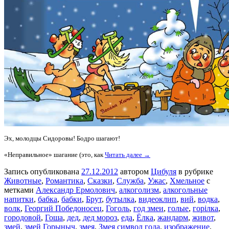
Эх, молодцы Сидоровы! Бодро шагают!
«Неправильное» шагание (это, как
Читать далее →
Запись опубликована
27.12.2012
автором
Цибуля
в рубрике
Животные
,
Романтика
,
Сказки
,
Служба
,
Ужас
,
Хмельное
с
метками
Александр Ермолович
,
алкоголизм
,
алкогольные
напитки
,
бабка
,
бабки
,
Брут
,
бутылка
,
видеоклип
,
вий
,
водка
,
волк
,
Георгий Победоносец
,
Гоголь
,
год змеи
,
голые
,
горілка
,
городовой
,
Гоша
,
дед
,
дед мороз
,
еда
,
Ёлка
,
жандарм
,
живот
,
змей
,
змей Горыныч
,
змея
,
Змея символ года
,
изображение
,