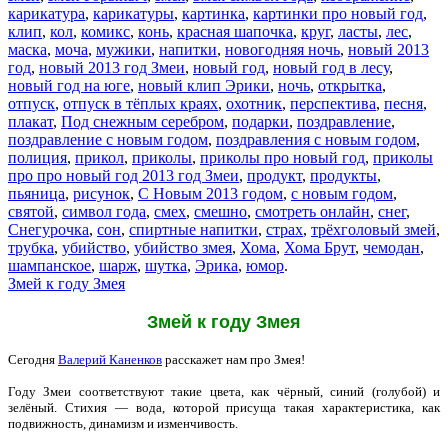
карикатура
,
карикатуры
,
картинка
,
картинки про новый год
,
клип
,
кол
,
комикс
,
конь
,
красная шапочка
,
круг
,
ласты
,
лес
,
маска
,
моча
,
мужики
,
напитки
,
новогодняя ночь
,
новый 2013
год
,
новый 2013 год Змеи
,
новый год
,
новый год в лесу
,
новый год на юге
,
новый клип Эрики
,
ночь
,
открытка
,
отпуск
,
отпуск в тёплых краях
,
охотник
,
перспектива
,
песня
,
плакат
,
Под снежным серебром
,
подарки
,
поздравление
,
поздравление с новым годом
,
поздравления с новым годом
,
полиция
,
прикол
,
приколы
,
приколы про новый год
,
приколы
про про новый год 2013 год Змеи
,
продукт
,
продукты
,
пьяница
,
рисунок
,
С Новым 2013 годом
,
с новым годом
,
святой
,
символ года
,
смех
,
смешно
,
смотреть онлайн
,
снег
,
Снегурочка
,
сон
,
спиртные напитки
,
страх
,
трёхголовый змей
,
трубка
,
убийство
,
убийство змея
,
Хома
,
Хома Брут
,
чемодан
,
шампанское
,
шарж
,
шутка
,
Эрика
,
юмор
.
Змей к году Змея
Змей к году Змея
Сегодня
Валерий Каненков
расскажет нам про Змея!
Году Змеи соответствуют такие цвета, как чёрный, синий (голубой) и
зелёный. Стихия — вода, которой присуща такая характеристика, как
подвижность, динамизм и изменчивость.