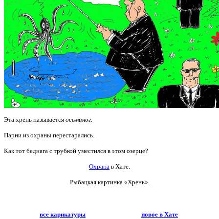
Эта хрень называется
осьминог.
Парни из охраны перестарались.
Как тот бедняга с трубкой уместился в этом озерце?
Охрана
в Хате.
Рыбацкая картинка «Хрень».
все карикатуры
новое в Хате