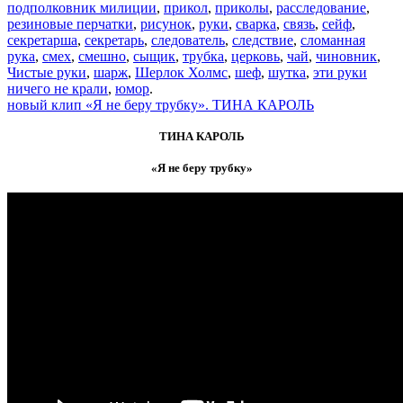
подполковник милиции
,
прикол
,
приколы
,
расследование
,
резиновые перчатки
,
рисунок
,
руки
,
сварка
,
связь
,
сейф
,
секретарша
,
секретарь
,
следователь
,
следствие
,
сломанная
рука
,
смех
,
смешно
,
сыщик
,
трубка
,
церковь
,
чай
,
чиновник
,
Чистые руки
,
шарж
,
Шерлок Холмс
,
шеф
,
шутка
,
эти руки
ничего не крали
,
юмор
.
новый клип «Я не беру трубку». ТИНА КАРОЛЬ
ТИНА КАРОЛЬ
«Я не беру трубку»