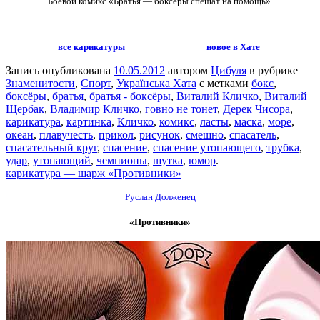
Боевой комикс «Братья — боксёры спешат на помощь».
все карикатуры
новое в Хате
Запись опубликована
10.05.2012
автором
Цибуля
в рубрике
Знаменитости
,
Спорт
,
Українська Хата
с метками
бокс
,
боксёры
,
братья
,
братья - боксёры
,
Виталий Кличко
,
Виталий
Щербак
,
Владимир Кличко
,
говно не тонет
,
Дерек Чисора
,
карикатура
,
картинка
,
Кличко
,
комикс
,
ласты
,
маска
,
море
,
океан
,
плавучесть
,
прикол
,
рисунок
,
смешно
,
спасатель
,
спасательный круг
,
спасение
,
спасение утопающего
,
трубка
,
удар
,
утопающий
,
чемпионы
,
шутка
,
юмор
.
карикатура — шарж «Противники»
Руслан Долженец
«Противники»