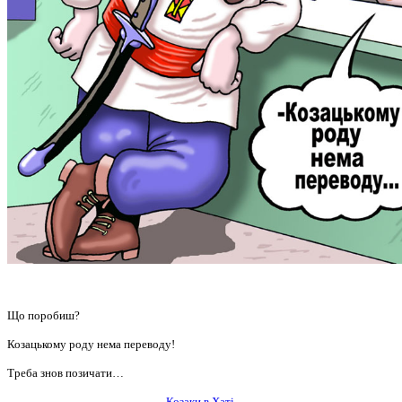
Що поробиш?
Козацькому роду нема переводу!
Треба знов позичати…
Козаки в Хаті.