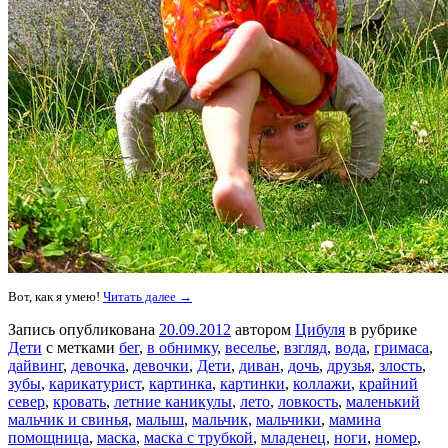
Вот, как я умею!
Читать далее →
Запись опубликована
20.09.2012
автором
Цибуля
в рубрике
Дети
с метками
бег
,
в обнимку
,
веселье
,
взгляд
,
вода
,
гримаса
,
дайвинг
,
девочка
,
девочки
,
Дети
,
диван
,
дочь
,
друзья
,
злость
,
зубы
,
карикатурист
,
картинка
,
картинки
,
коллажи
,
крайний
север
,
кровать
,
летние каникулы
,
лето
,
ловкость
,
маленький
мальчик и свинья
,
малыш
,
мальчик
,
мальчики
,
мамина
помощница
,
маска
,
маска с трубкой
,
младенец
,
ноги
,
номер
,