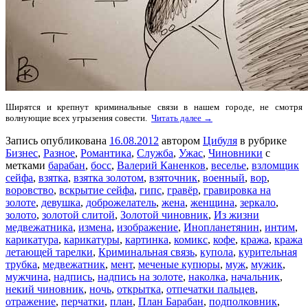
Ширятся и крепнут криминальные связи в нашем городе, не смотря
волнующие всех угрызения совести.
Читать далее →
Запись опубликована
16.08.2012
автором
Цибуля
в рубрике
Бизнес
,
Разное
,
Романтика
,
Служба
,
Ужас
,
Чиновники
с
метками
барабан
,
босс
,
Валерий Каненков
,
веселье
,
взломщик
сейфа
,
взятка
,
взятка золотом
,
взяточник
,
военный
,
вор
,
воровство
,
вскрытие сейфа
,
гипс
,
гравёр
,
гравировка на
золоте
,
девушка
,
доброжелатель
,
жена
,
женщина
,
зеркало
,
золото
,
золотой слитой
,
Золотой чиновник
,
Из жизни
медвежатника
,
измена
,
изображение
,
Инопланетянин
,
интим
,
карикатура
,
карикатуры
,
картинка
,
комикс
,
кофе
,
кража
,
кража
летающей тарелки
,
Криминальная связь
,
купола
,
курительная
трубка
,
медвежатник
,
мент
,
меченые купюры
,
муж
,
мужик
,
мужчина
,
надпись
,
надпись на золоте
,
наколка
,
начальник
,
некий чиновник
,
ночь
,
открытка
,
отпечатки пальцев
,
отражение
,
перчатки
,
план
,
План Барабан
,
подполковник
,