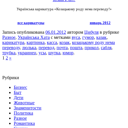
Українська карикатура «Козацькому роду нема переводу!»
все карикатуры
январь 2012
Запись опубликована
06.01.2012
автором
Цибуля
в рубрике
Разное
,
Українська Хата
с метками
вуса
,
гумор
,
казак
,
карикатура
,
картинка
,
касса
,
козак
,
козацькому роду нема
переводу
,
люлька
,
перевод
,
почта
,
пошта
,
прикол
,
сабля
,
трубка
,
украинец
,
усы
,
шутка
,
юмор
.
1
2
»
Рубрики
Бизнес
Быт
Дети
Животные
Знаменитости
Политика
Разное
Романтика