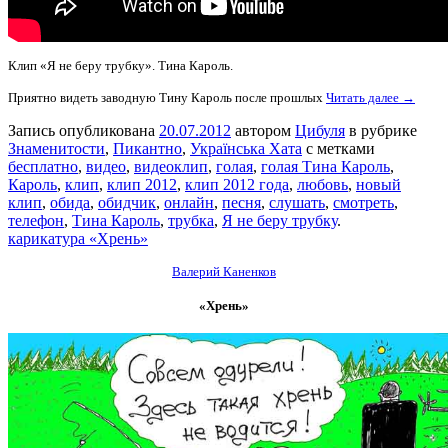
Клип «Я не беру трубку». Тина Кароль.
Приятно видеть заводную Тину Кароль после прошлых
Читать далее →
Запись опубликована
20.07.2012
автором
Цибуля
в рубрике
Знаменитости
,
Пикантно
,
Українська Хата
с метками
бесплатно
,
видео
,
видеоклип
,
голая
,
голая Тина Кароль
,
Кароль
,
клип
,
клип 2012
,
клип 2012 года
,
любовь
,
новый
клип
,
обида
,
обидчик
,
онлайн
,
песня
,
слушать
,
смотреть
,
телефон
,
Тина Кароль
,
трубка
,
Я не беру трубку
.
карикатура «Хрень»
Валерий Каненков
«Хрень»