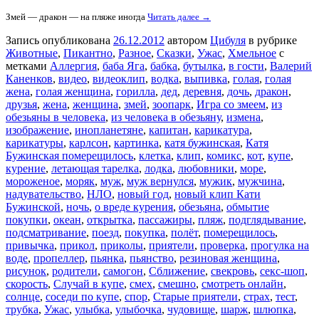
Змей — дракон — на пляже иногда
Читать далее →
Запись опубликована
26.12.2012
автором
Цибуля
в рубрике
Животные
,
Пикантно
,
Разное
,
Сказки
,
Ужас
,
Хмельное
с
метками
Аллергия
,
баба Яга
,
бабка
,
бутылка
,
в гости
,
Валерий
Каненков
,
видео
,
видеоклип
,
водка
,
выпивка
,
голая
,
голая
жена
,
голая женщина
,
горилла
,
дед
,
деревня
,
дочь
,
дракон
,
друзья
,
жена
,
женщина
,
змей
,
зоопарк
,
Игра со змеем
,
из
обезьяны в человека
,
из человека в обезьяну
,
измена
,
изображение
,
инопланетяне
,
капитан
,
карикатура
,
карикатуры
,
карлсон
,
картинка
,
катя бужинская
,
Катя
Бужинская померещилось
,
клетка
,
клип
,
комикс
,
кот
,
купе
,
курение
,
летающая тарелка
,
лодка
,
любовники
,
море
,
мороженое
,
моряк
,
муж
,
муж вернулся
,
мужик
,
мужчина
,
надувательство
,
НЛО
,
новый год
,
новый клип Кати
Бужинской
,
ночь
,
о вреде курения
,
обезьяна
,
обмытие
покупки
,
океан
,
открытка
,
пассажиры
,
пляж
,
подглядывание
,
подсматривание
,
поезд
,
покупка
,
полёт
,
померещилось
,
привычка
,
прикол
,
приколы
,
приятели
,
проверка
,
прогулка на
воде
,
пропеллер
,
пьянка
,
пьянство
,
резиновая женщина
,
рисунок
,
родители
,
самогон
,
Сближение
,
свекровь
,
секс-шоп
,
скорость
,
Случай в купе
,
смех
,
смешно
,
смотреть онлайн
,
солнце
,
соседи по купе
,
спор
,
Старые приятели
,
страх
,
тест
,
трубка
,
Ужас
,
улыбка
,
улыбочка
,
чудовище
,
шарж
,
шлюпка
,