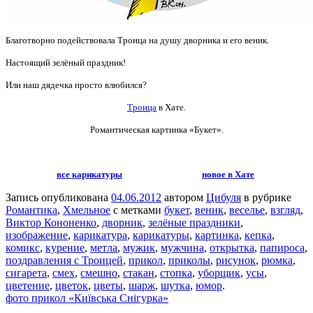
Благотворно подействовала Троица на душу дворника и его веник.
Настоящий зелёный праздник!
Или наш дядечка просто влюбился?
Троица
в Хате.
Романтическая картинка
«Букет».
все карикатуры
новое в Хате
Запись опубликована
04.06.2012
автором
Цибуля
в рубрике
Романтика
,
Хмельное
с метками
букет
,
веник
,
веселье
,
взгляд
,
Виктор Кононенко
,
дворник
,
зелёные праздники
,
изображение
,
карикатура
,
карикатуры
,
картинка
,
кепка
,
комикс
,
курение
,
метла
,
мужик
,
мужчина
,
открытка
,
папироса
,
поздравления с Троицей
,
прикол
,
приколы
,
рисунок
,
рюмка
,
сигарета
,
смех
,
смешно
,
стакан
,
стопка
,
уборщик
,
усы
,
цветение
,
цветок
,
цветы
,
шарж
,
шутка
,
юмор
.
фото прикол «Київська Снігурка»