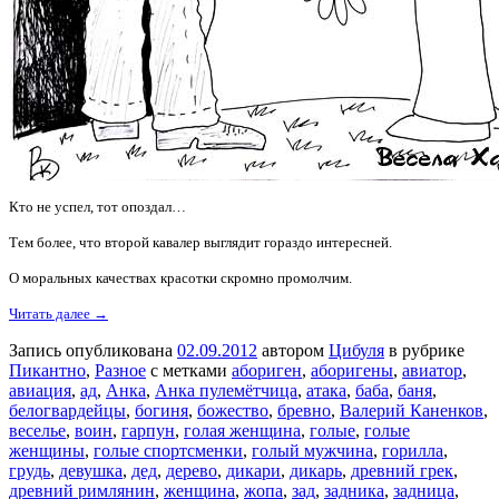
Кто не успел, тот опоздал…
Тем более, что второй кавалер выглядит гораздо интересней.
О моральных качествах красотки скромно промолчим.
Читать далее →
Запись опубликована
02.09.2012
автором
Цибуля
в рубрике
Пикантно
,
Разное
с метками
абориген
,
аборигены
,
авиатор
,
авиация
,
ад
,
Анка
,
Анка пулемётчица
,
атака
,
баба
,
баня
,
белогвардейцы
,
богиня
,
божество
,
бревно
,
Валерий Каненков
,
веселье
,
воин
,
гарпун
,
голая женщина
,
голые
,
голые
женщины
,
голые спортсменки
,
голый мужчина
,
горилла
,
грудь
,
девушка
,
дед
,
дерево
,
дикари
,
дикарь
,
древний грек
,
древний римлянин
,
женщина
,
жопа
,
зад
,
задника
,
задница
,