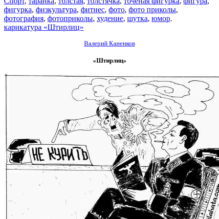
Спорт
,
таранка
,
толстая
,
толстячка
,
точёная фигурка
,
фигура
,
фигурка
,
физкультура
,
фитнес
,
фото
,
фото приколы
,
фотография
,
фотоприколы
,
худение
,
шутка
,
юмор
.
карикатура «Штирлиц»
Валерий Каненков
«Штирлиц»