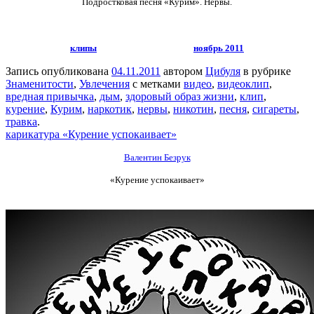
Подростковая песня «Курим».
Нервы.
клипы
ноябрь 2011
Запись опубликована
04.11.2011
автором
Цибуля
в рубрике
Знаменитости
,
Увлечения
с метками
видео
,
видеоклип
,
вредная привычка
,
дым
,
здоровый образ жизни
,
клип
,
курение
,
Курим
,
наркотик
,
нервы
,
никотин
,
песня
,
сигареты
,
травка
.
карикатура «Курение успокаивает»
Валентин Безрук
«Курение успокаивает»