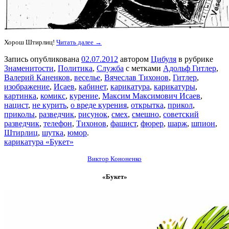
Хорош Штирлиц!
Читать далее →
Запись опубликована
02.07.2012
автором
Цибуля
в рубрике
Знаменитости
,
Политика
,
Служба
с метками
Адольф Гитлер
,
Валерий Каненков
,
веселье
,
Вячеслав Тихонов
,
Гитлер
,
изображение
,
Исаев
,
кабинет
,
карикатура
,
карикатуры
,
картинка
,
комикс
,
курение
,
Максим Максимович Исаев
,
нацист
,
не курить
,
о вреде курения
,
открытка
,
прикол
,
приколы
,
разведчик
,
рисунок
,
смех
,
смешно
,
советский
разведчик
,
телефон
,
Тихонов
,
фашист
,
фюрер
,
шарж
,
шпион
,
Штирлиц
,
шутка
,
юмор
.
карикатура «Букет»
Виктор Кононенко
«Букет»