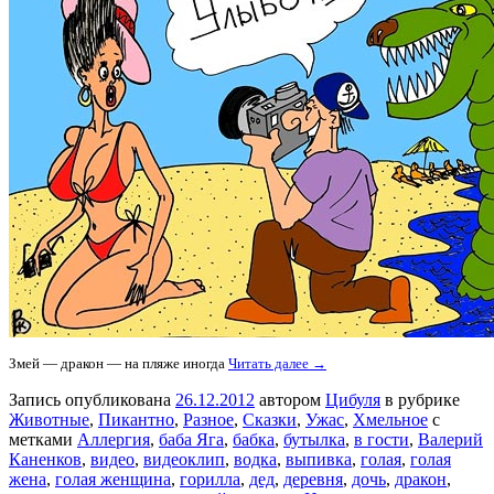
Змей — дракон — на пляже иногда
Читать далее →
Запись опубликована
26.12.2012
автором
Цибуля
в рубрике
Животные
,
Пикантно
,
Разное
,
Сказки
,
Ужас
,
Хмельное
с
метками
Аллергия
,
баба Яга
,
бабка
,
бутылка
,
в гости
,
Валерий
Каненков
,
видео
,
видеоклип
,
водка
,
выпивка
,
голая
,
голая
жена
,
голая женщина
,
горилла
,
дед
,
деревня
,
дочь
,
дракон
,