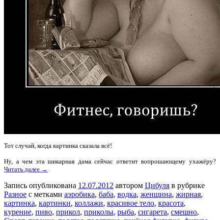
Тот случай, когда картинка сказала всё!
Ну, а чем эта шикарная дама сейчас ответит вопрошающему ухажёру?
Читать далее →
Запись опубликована
12.07.2012
автором
Цибуля
в рубрике
Разное
с метками
аэробика
,
баба
,
водка
,
женщина
,
жирная
,
картинка
,
картинки
,
коллажи
,
красивое тело
,
красота
,
курение
,
пиво
,
прикол
,
приколы
,
рыба
,
сигарета
,
смешно
,