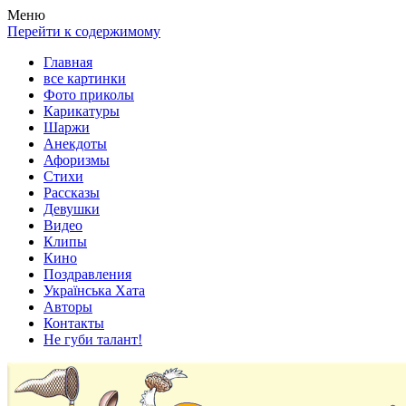
Весела хата — прикольные картинки, смешные истории,
Покажем всем ваши фото приколы, карикатуры, шаржи, стихи,
Меню
клипы!
рассказы, видео и песни!
Перейти к содержимому
Главная
все картинки
Фото приколы
Карикатуры
Шаржи
Анекдоты
Афоризмы
Стихи
Рассказы
Девушки
Видео
Клипы
Кино
Поздравления
Українська Хата
Авторы
Контакты
Не губи талант!