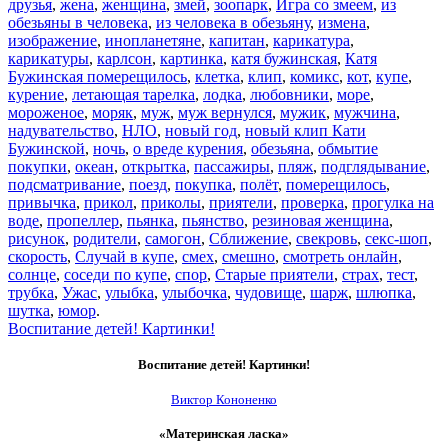
друзья
,
жена
,
женщина
,
змей
,
зоопарк
,
Игра со змеем
,
из
обезьяны в человека
,
из человека в обезьяну
,
измена
,
изображение
,
инопланетяне
,
капитан
,
карикатура
,
карикатуры
,
карлсон
,
картинка
,
катя бужинская
,
Катя
Бужинская померещилось
,
клетка
,
клип
,
комикс
,
кот
,
купе
,
курение
,
летающая тарелка
,
лодка
,
любовники
,
море
,
мороженое
,
моряк
,
муж
,
муж вернулся
,
мужик
,
мужчина
,
надувательство
,
НЛО
,
новый год
,
новый клип Кати
Бужинской
,
ночь
,
о вреде курения
,
обезьяна
,
обмытие
покупки
,
океан
,
открытка
,
пассажиры
,
пляж
,
подглядывание
,
подсматривание
,
поезд
,
покупка
,
полёт
,
померещилось
,
привычка
,
прикол
,
приколы
,
приятели
,
проверка
,
прогулка на
воде
,
пропеллер
,
пьянка
,
пьянство
,
резиновая женщина
,
рисунок
,
родители
,
самогон
,
Сближение
,
свекровь
,
секс-шоп
,
скорость
,
Случай в купе
,
смех
,
смешно
,
смотреть онлайн
,
солнце
,
соседи по купе
,
спор
,
Старые приятели
,
страх
,
тест
,
трубка
,
Ужас
,
улыбка
,
улыбочка
,
чудовище
,
шарж
,
шлюпка
,
шутка
,
юмор
.
Воспитание детей! Картинки!
Воспитание детей! Картинки!
Виктор Кононенко
«Материнская ласка»