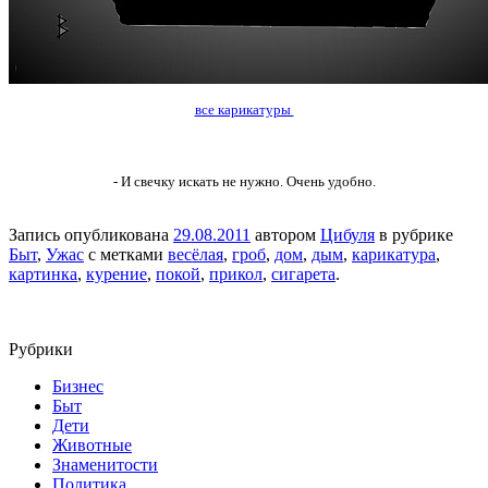
все карикатуры
- И свечку искать не нужно. Очень удобно.
Запись опубликована
29.08.2011
автором
Цибуля
в рубрике
Быт
,
Ужас
с метками
весёлая
,
гроб
,
дом
,
дым
,
карикатура
,
картинка
,
курение
,
покой
,
прикол
,
сигарета
.
Рубрики
Бизнес
Быт
Дети
Животные
Знаменитости
Политика