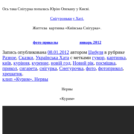
Ось така Снігурка попалась Юрію Опекану у Києві.
Снігуроньки у Хаті.
Життєва картинка «Київська Снігурка».
фото приколы
январь 2012
Запись опубликована
08.01.2012
автором
Цибуля
в рубрике
Разное
,
Сказки
,
Українська Хата
с метками
гумор
,
картинка
,
київ
,
куріння
,
курение
,
новій год
,
Новий рік
,
посмішка
,
прикол
,
сигарета
,
снігурка
,
Снегурочка
,
фото
,
фотоприкол
,
хрещатик
.
клип «Курим». Нервы
Нервы
«Курим»