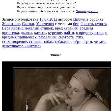
Пагубную привычку как можно погасить?
Ведь в голове сидит скверная одна заноза.
На расстоянии табак учуял чёртик носом.
Читать далее →
Запись опубликована
13.07.2012
автором
Цибуля
в рубрике
Животные
,
Сказки
,
Увлечения
с метками
бес
,
бросить курить
,
Вера Кёртис
,
весёлый стишок
,
вред курения
,
вредная
привычка
,
дьявол
,
камень
,
курение
,
найти
,
о вреде курения
,
о
вредных привычках
,
развалины
,
смотреть
,
стих
,
стихотворение
,
стишок
,
табак
,
табакерка
,
чёрт
,
черти
,
читать
.
демотиватор «Фитнес»
Фитнес