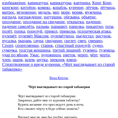
изображение
,
карикатура
,
карикатуры
,
картинка
,
Кинг Конг
,
кингконг
,
китобои
,
комикс
,
корабль
,
курение
,
лётчик
,
лётчица
,
матрос
,
мгновение
,
медаль
,
миг
,
море
,
моряк
,
мужчина
,
награда
,
награждение
,
натурщик
,
обезьяна
,
объятие
,
опоздание
,
опоздание на свидание
,
открытка
,
падение
,
падение самолёта
,
пальма
,
парашют
,
парилка
,
пикантно
,
поза
,
полёт
,
попка
,
поцелуй
,
прикол
,
приколы
,
психическая атака
,
пулемёт
,
пулемёт Максим
,
пулемётчица
,
пьедестал
,
рисунок
,
русалка
,
рыцарь
,
сауна
,
свидание
,
скелет
,
смех
,
смешно
,
Спорт
,
спортсменки
,
старик
,
страстный поцелуй
,
судно
,
сумочка
,
толстая женщина
,
третий лишний
,
туземец
,
туземцы
,
удар по яйцам
,
Ужас
,
художница
,
цветок
,
череп
,
чёрт
,
черти
,
член
,
шарж
,
шлем
,
шутка
,
эрекция
,
юмор
.
Стихотворение о вреде курения. «Чёрт выглядывает из старой
табакерки»
Вера Кёртис
Чёрт выглядывает из старой табакерки
Чёрт выглядывает из старой табакерки.
Закричал, дайте мне от курения таблетку!
Курить желание это преследует день и ночь.
Кто сможет чёрту в беде сейчас помочь?
Витают мысли, мне бы трубку закурить.