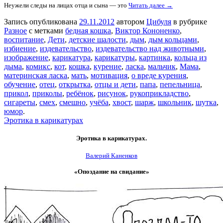
Неужели следы на лицах отца и сына — это
Читать далее →
Запись опубликована
29.11.2012
автором
Цибуля
в рубрике
Разное
с метками
бедная кошка
,
Виктор Кононенко
,
воспитание
,
Дети
,
детские шалости
,
дым
,
дым кольцами
,
избиение
,
издевательство
,
издевательство над животными
,
изображение
,
карикатура
,
карикатуры
,
картинка
,
кольца из
дыма
,
комикс
,
кот
,
кошка
,
курение
,
ласка
,
мальчик
,
Мама
,
материнская ласка
,
мать
,
мотивация
,
о вреде курения
,
обучение
,
отец
,
открытка
,
отцы и дети
,
папа
,
пепельница
,
прикол
,
приколы
,
ребёнок
,
рисунок
,
рукоприкладство
,
сигареты
,
смех
,
смешно
,
учёба
,
хвост
,
шарж
,
школьник
,
шутка
,
юмор
.
Эротика в карикатурах
Эротика в карикатурах.
Валерий Каненков
«Опоздание на свидание»