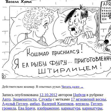
Действительно кошмар. В опытных руках
Читать далее →
Запись опубликована
12.10.2012
автором
Цибуля
в рубрике
Авто
,
Знаменитости
,
Служба
с метками
17 мгновений весны
,
Адольф Гитлер
,
амбал
,
Валерий Каненков
,
верзила
,
Гитлер
,
громила
,
Ева Браун
,
изображение
,
карикатура
,
карикатуры
,