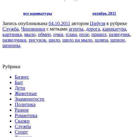
все карикатуры
октябрь 2011
Запись опубликована
04.10.2011
автором
Цибуля
в рубрике
Служба
,
Чиновники
с метками
агенты
,
дорога
,
карикатура
,
картинка
,
мыло
,
обмен
,
очки
,
плащ
,
поле
,
прикол
,
разведчик
,
разведчики
,
рисунок
,
шило
,
шило на мыло
,
шляпа
,
шпион
,
шпионы
.
Рубрики
Бизнес
Быт
Дети
Животные
Знаменитости
Политика
Разное
Романтика
Сказки
Служба
Спорт