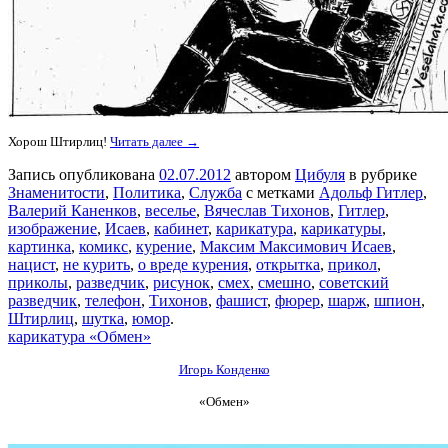
Хорош Штирлиц!
Читать далее →
Запись опубликована
02.07.2012
автором
Цибуля
в рубрике
Знаменитости
,
Политика
,
Служба
с метками
Адольф Гитлер
,
Валерий Каненков
,
веселье
,
Вячеслав Тихонов
,
Гитлер
,
изображение
,
Исаев
,
кабинет
,
карикатура
,
карикатуры
,
картинка
,
комикс
,
курение
,
Максим Максимович Исаев
,
нацист
,
не курить
,
о вреде курения
,
открытка
,
прикол
,
приколы
,
разведчик
,
рисунок
,
смех
,
смешно
,
советский
разведчик
,
телефон
,
Тихонов
,
фашист
,
фюрер
,
шарж
,
шпион
,
Штирлиц
,
шутка
,
юмор
.
карикатура «Обмен»
Игорь Конденко
«Обмен»