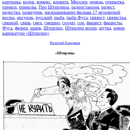
картинка
,
колор
,
комикс
,
кровать
,
Мюллер
,
немцы
,
открытка
,
прикол
,
приколы
,
Про Штирлица
,
радиостанция
,
радист
,
радистка
,
разведчик
,
раскрашивание фильма 17 мгновений
весны
,
рисунок
,
русский
,
рыба
,
рыба Фуга
,
связист
,
связистка
,
связной
,
связь
,
смех
,
смешно
,
солдат
,
сон
,
фашист
,
фашисты
,
Фуга
,
фюрер
,
шарж
,
Штирлиц
,
Штирлиц колор
,
шутка
,
юмор
.
карикатура «Штирлиц»
Валерий Каненков
«Штирлиц»