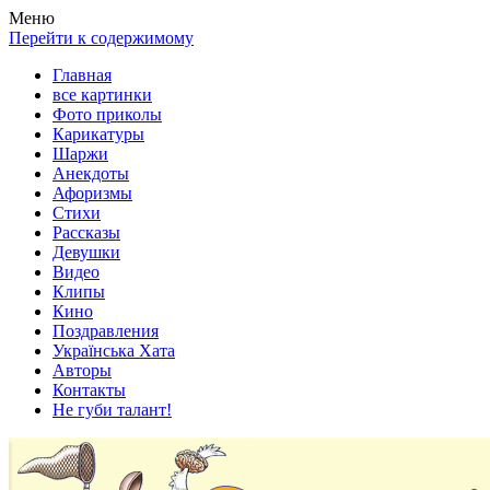
Весела хата — прикольные картинки, смешные истории,
Покажем всем ваши фото приколы, карикатуры, шаржи, стихи,
Меню
клипы!
рассказы, видео и песни!
Перейти к содержимому
Главная
все картинки
Фото приколы
Карикатуры
Шаржи
Анекдоты
Афоризмы
Стихи
Рассказы
Девушки
Видео
Клипы
Кино
Поздравления
Українська Хата
Авторы
Контакты
Не губи талант!