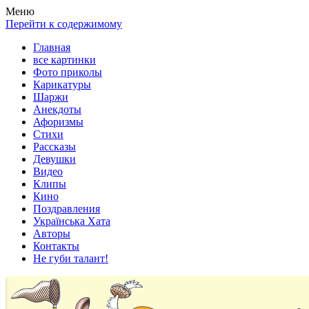
Весела хата — прикольные картинки, смешные истории,
Покажем всем ваши фото приколы, карикатуры, шаржи, стихи,
Меню
клипы!
рассказы, видео и песни!
Перейти к содержимому
Главная
все картинки
Фото приколы
Карикатуры
Шаржи
Анекдоты
Афоризмы
Стихи
Рассказы
Девушки
Видео
Клипы
Кино
Поздравления
Українська Хата
Авторы
Контакты
Не губи талант!