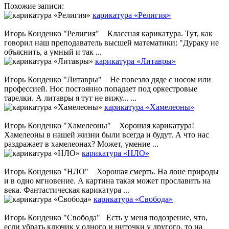
Похожие записи:
карикатура «Религия»
Игорь Конденко "Религия" Классная карикатура. Тут, как
говорил наш преподаватель высшей математики: "Дураку не
объяснить, а умный и так ...
карикатура «Литавры»
Игорь Конденко "Литавры" Не повезло дяде с носом или
профессией. Нос постоянно попадает под оркестровые
тарелки. А литавры я тут не вижу... ...
карикатура «Хамелеоны»
Игорь Конденко "Хамелеоны" Хорошая карикатура!
Хамелеоны в нашей жизни были всегда и будут. А что нас
раздражает в хамелеонах? Может, умение ...
карикатура «НЛО»
Игорь Конденко "НЛО" Хорошая смерть. На лоне природы
и в одно мгновение. А картина такая может прославить на
века. Фантастическая карикатура ...
карикатура «Свобода»
Игорь Конденко "Свобода" Есть у меня подозрение, что,
если убрать ключик у одного и ниточки у другого, то на