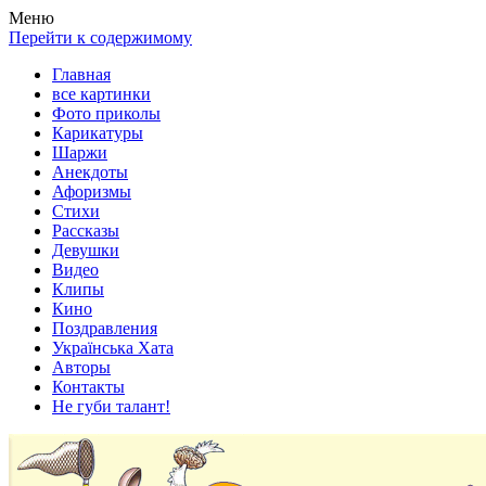
Весела хата — прикольные картинки, смешные истории,
Покажем всем ваши фото приколы, карикатуры, шаржи, стихи,
Меню
клипы!
рассказы, видео и песни!
Перейти к содержимому
Главная
все картинки
Фото приколы
Карикатуры
Шаржи
Анекдоты
Афоризмы
Стихи
Рассказы
Девушки
Видео
Клипы
Кино
Поздравления
Українська Хата
Авторы
Контакты
Не губи талант!