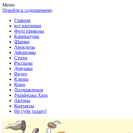
Весела хата — прикольные картинки, смешные истории,
Покажем всем ваши фото приколы, карикатуры, шаржи, стихи,
Меню
клипы!
рассказы, видео и песни!
Перейти к содержимому
Главная
все картинки
Фото приколы
Карикатуры
Шаржи
Анекдоты
Афоризмы
Стихи
Рассказы
Девушки
Видео
Клипы
Кино
Поздравления
Українська Хата
Авторы
Контакты
Не губи талант!