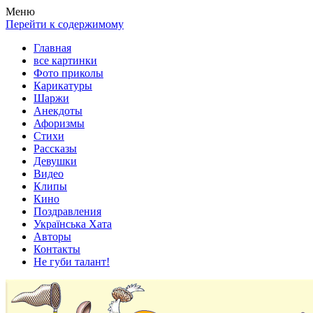
Весела хата — прикольные картинки, смешные истории,
Покажем всем ваши фото приколы, карикатуры, шаржи, стихи,
Меню
клипы!
рассказы, видео и песни!
Перейти к содержимому
Главная
все картинки
Фото приколы
Карикатуры
Шаржи
Анекдоты
Афоризмы
Стихи
Рассказы
Девушки
Видео
Клипы
Кино
Поздравления
Українська Хата
Авторы
Контакты
Не губи талант!