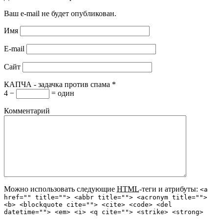
Ваш e-mail не будет опубликован.
Имя
E-mail
Сайт
КАПЧА - задачка против спама
*
4 −
= один
Комментарий
Можно использовать следующие
HTML
-теги и атрибуты:
<a
href="" title=""> <abbr title=""> <acronym title="">
<b> <blockquote cite=""> <cite> <code> <del
datetime=""> <em> <i> <q cite=""> <strike> <strong>