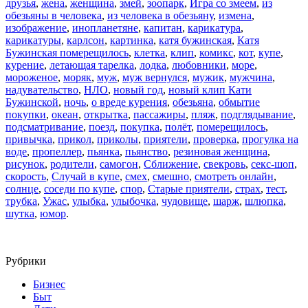
друзья
,
жена
,
женщина
,
змей
,
зоопарк
,
Игра со змеем
,
из
обезьяны в человека
,
из человека в обезьяну
,
измена
,
изображение
,
инопланетяне
,
капитан
,
карикатура
,
карикатуры
,
карлсон
,
картинка
,
катя бужинская
,
Катя
Бужинская померещилось
,
клетка
,
клип
,
комикс
,
кот
,
купе
,
курение
,
летающая тарелка
,
лодка
,
любовники
,
море
,
мороженое
,
моряк
,
муж
,
муж вернулся
,
мужик
,
мужчина
,
надувательство
,
НЛО
,
новый год
,
новый клип Кати
Бужинской
,
ночь
,
о вреде курения
,
обезьяна
,
обмытие
покупки
,
океан
,
открытка
,
пассажиры
,
пляж
,
подглядывание
,
подсматривание
,
поезд
,
покупка
,
полёт
,
померещилось
,
привычка
,
прикол
,
приколы
,
приятели
,
проверка
,
прогулка на
воде
,
пропеллер
,
пьянка
,
пьянство
,
резиновая женщина
,
рисунок
,
родители
,
самогон
,
Сближение
,
свекровь
,
секс-шоп
,
скорость
,
Случай в купе
,
смех
,
смешно
,
смотреть онлайн
,
солнце
,
соседи по купе
,
спор
,
Старые приятели
,
страх
,
тест
,
трубка
,
Ужас
,
улыбка
,
улыбочка
,
чудовище
,
шарж
,
шлюпка
,
шутка
,
юмор
.
Рубрики
Бизнес
Быт