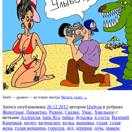
Змей — дракон — на пляже иногда
Читать далее →
Запись опубликована
26.12.2012
автором
Цибуля
в рубрике
Животные
,
Пикантно
,
Разное
,
Сказки
,
Ужас
,
Хмельное
с
метками
Аллергия
,
баба Яга
,
бабка
,
бутылка
,
в гости
,
Валерий
Каненков
,
видео
,
видеоклип
,
водка
,
выпивка
,
голая
,
голая
жена
,
голая женщина
,
горилла
,
дед
,
деревня
,
дочь
,
дракон
,