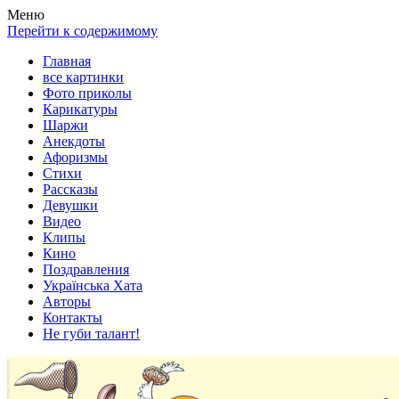
Весела хата — прикольные картинки, смешные истории,
Покажем всем ваши фото приколы, карикатуры, шаржи, стихи,
Меню
клипы!
рассказы, видео и песни!
Перейти к содержимому
Главная
все картинки
Фото приколы
Карикатуры
Шаржи
Анекдоты
Афоризмы
Стихи
Рассказы
Девушки
Видео
Клипы
Кино
Поздравления
Українська Хата
Авторы
Контакты
Не губи талант!