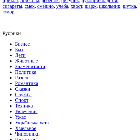
прикол
,
приколы
,
ребёнок
,
рисунок
,
рукоприкладство
,
сигареты
,
смех
,
смешно
,
учёба
,
хвост
,
шарж
,
школьник
,
шутка
,
юмор
.
Рубрики
Бизнес
Быт
Дети
Животные
Знаменитости
Политика
Разное
Романтика
Сказки
Служба
Спорт
Техника
Увлечения
Ужас
Українська хата
Хмельное
Чиновники
Пикантно