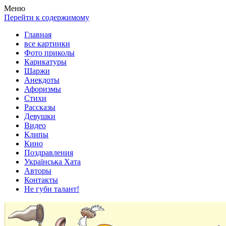
Весела хата — прикольные картинки, смешные истории,
Покажем всем ваши фото приколы, карикатуры, шаржи, стихи,
Меню
клипы!
рассказы, видео и песни!
Перейти к содержимому
Главная
все картинки
Фото приколы
Карикатуры
Шаржи
Анекдоты
Афоризмы
Стихи
Рассказы
Девушки
Видео
Клипы
Кино
Поздравления
Українська Хата
Авторы
Контакты
Не губи талант!