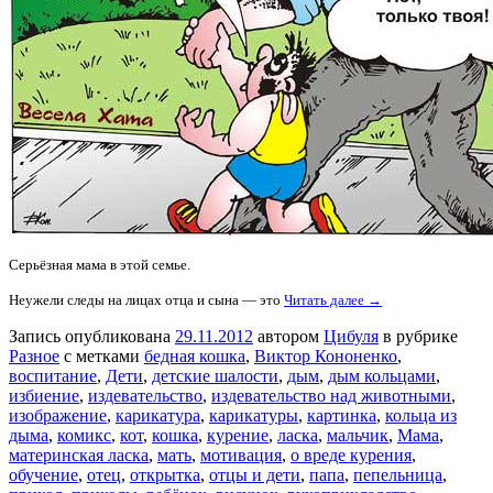
Серьёзная мама в этой семье.
Неужели следы на лицах отца и сына — это
Читать далее →
Запись опубликована
29.11.2012
автором
Цибуля
в рубрике
Разное
с метками
бедная кошка
,
Виктор Кононенко
,
воспитание
,
Дети
,
детские шалости
,
дым
,
дым кольцами
,
избиение
,
издевательство
,
издевательство над животными
,
изображение
,
карикатура
,
карикатуры
,
картинка
,
кольца из
дыма
,
комикс
,
кот
,
кошка
,
курение
,
ласка
,
мальчик
,
Мама
,
материнская ласка
,
мать
,
мотивация
,
о вреде курения
,
обучение
,
отец
,
открытка
,
отцы и дети
,
папа
,
пепельница
,