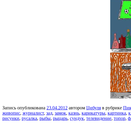
Запись опубликована
23.04.2012
автором
Цибуля
в рубрике
Пик
живопис
,
журналист
,
зад
,
замок
,
казнь
,
карикатуры
,
картинка
,
к
рисунки
,
русалка
,
рыбы
,
рыцарь
,
сундук
,
телевидение
,
топор
,
ф