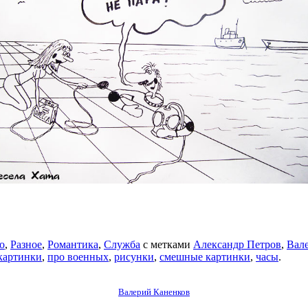
о
,
Разное
,
Романтика
,
Служба
с метками
Александр Петров
,
Вал
картинки
,
про военных
,
рисунки
,
смешные картинки
,
часы
.
Валерий Каненков