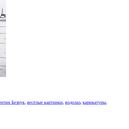
ентин Безрук
,
весёлые картинки
,
водолаз
,
карикатуры
,