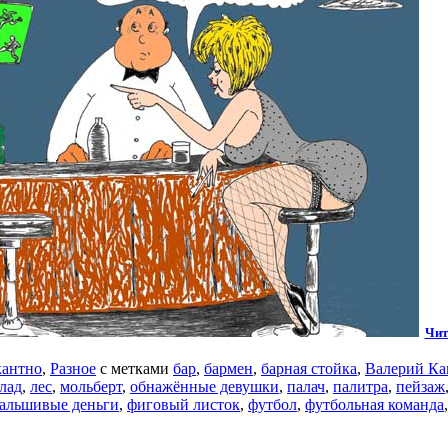
Чит
антно
,
Разное
с метками
бар
,
бармен
,
барная стойка
,
Валерий Ка
лад
,
лес
,
мольберт
,
обнажённые девушки
,
палач
,
палитра
,
пейзаж
альшивые деньги
,
фиговый листок
,
футбол
,
футбольная команда