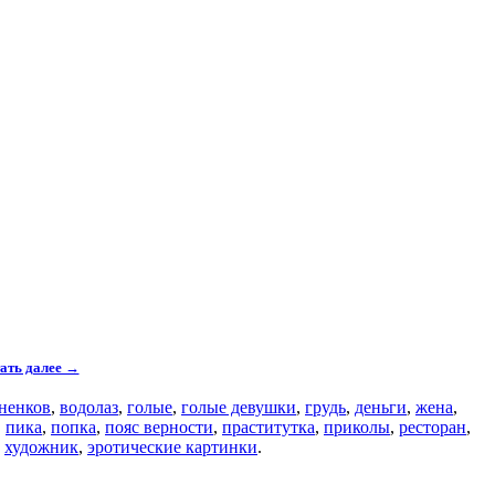
ать далее →
ненков
,
водолаз
,
голые
,
голые девушки
,
грудь
,
деньги
,
жена
,
,
пика
,
попка
,
пояс верности
,
праститутка
,
приколы
,
ресторан
,
,
художник
,
эротические картинки
.