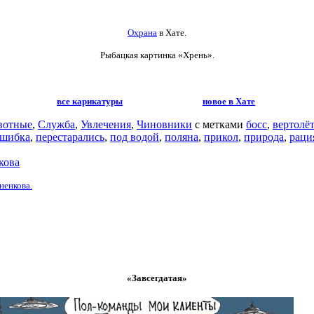
Охрана
в Хате.
Рыбацкая картинка «Хрень».
все карикатуры
новое в Хате
вотные
,
Служба
,
Увлечения
,
Чиновники
с метками
босс
,
вертолёт
шибка
,
перестарались
,
под водой
,
поляна
,
прикол
,
природа
,
раци
кова
ненкова.
«Завсегдатая»