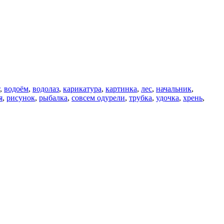
,
водоём
,
водолаз
,
карикатура
,
картинка
,
лес
,
начальник
,
я
,
рисунок
,
рыбалка
,
совсем одурели
,
трубка
,
удочка
,
хрень
,