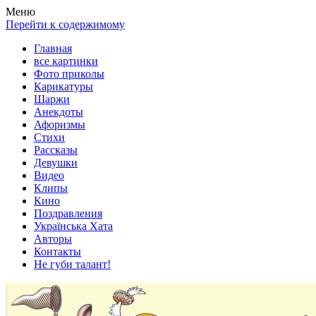
Весела хата — прикольные картинки, смешные истории, клипы
Покажем всем ваши фото приколы, карикатуры, шаржи, стихи, 
Меню
Перейти к содержимому
Главная
все картинки
Фото приколы
Карикатуры
Шаржи
Анекдоты
Афоризмы
Стихи
Рассказы
Девушки
Видео
Клипы
Кино
Поздравления
Українська Хата
Авторы
Контакты
Не губи талант!