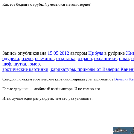
Как тот бедняга с трубкой уместился в этом озерце?
Запись опубликована
15.05.2012
автором
Цибуля
в рубрике
Жи
одурели
,
озеро
,
осьминог
,
открытка
,
охрана
,
охранники
,
очки
,
о
шеф
,
шутка
,
юмор
.
эротические картинки, карикатуры, приколы от Валерия Канен
Сегодня покажем эротические картинки, карикатуры, приколы от
Валерия Ка
Голые девушки — любимый конёк автора. И не только его.
Итак, лучше один раз увидеть, чем сто раз услышать.