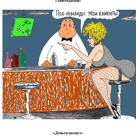
«Завсегдатая»
«Деньги пахнут»