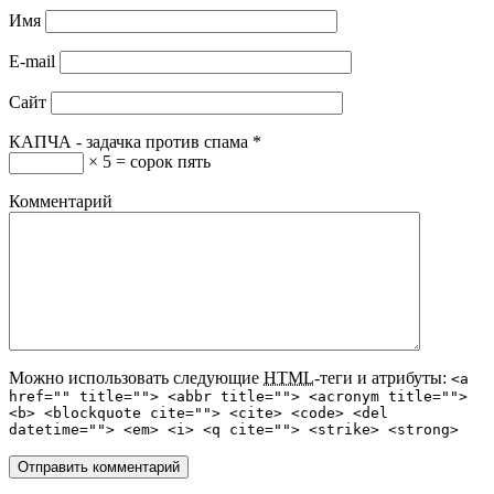
Имя
E-mail
Сайт
КАПЧА - задачка против спама
*
× 5 = сорок пять
Комментарий
Можно использовать следующие
HTML
-теги и атрибуты:
<a
href="" title=""> <abbr title=""> <acronym title="">
<b> <blockquote cite=""> <cite> <code> <del
datetime=""> <em> <i> <q cite=""> <strike> <strong>