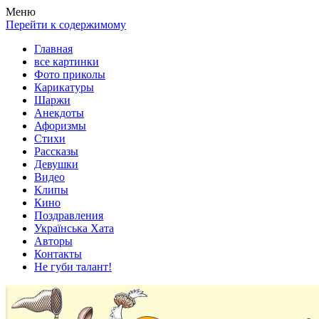
Весела хата — прикольные картинки, смешные истории,
Покажем всем ваши фото приколы, карикатуры, шаржи, стихи,
Меню
клипы!
рассказы, видео и песни!
Перейти к содержимому
Главная
все картинки
Фото приколы
Карикатуры
Шаржи
Анекдоты
Афоризмы
Стихи
Рассказы
Девушки
Видео
Клипы
Кино
Поздравления
Українська Хата
Авторы
Контакты
Не губи талант!