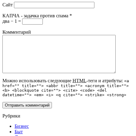
Сайт
КАПЧА - задачка против спама
*
два − 1 =
Комментарий
Можно использовать следующие
HTML
-теги и атрибуты:
<a
href="" title=""> <abbr title=""> <acronym title="">
<b> <blockquote cite=""> <cite> <code> <del
datetime=""> <em> <i> <q cite=""> <strike> <strong>
Рубрики
Бизнес
Быт