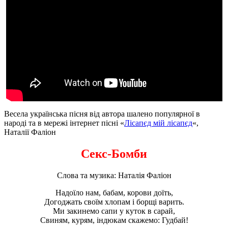
Весела українська пісня від автора шалено популярної в
народі та в мережі інтернет пісні «
Лісапєд мій лісапєд
«,
Наталії Фаліон
Ceкс-Бомби
Слова та музика: Наталія Фаліон
Надоїло нам, бабам, корови доїть,
Догоджать своїм хлопам і борщі варить.
Ми закинемо сапи у куток в сарай,
Свиням, курям, індюкам скажемо: Гудбай!