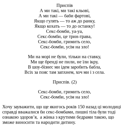
Приспів
А ми такі, ми такі кльові,
А ми такі — баби фартові,
Якщо гулять — то аж до ранку,
Якщо кохать — то до останку!
Ceкс-бомби, уа-уа,
Ceкс-бомби, це трин-трава,
Ceкс-бомби, гримить село,
Ceкс-бомби, усім на зло!
Ми на морі не були, тільки на ставку,
Ми ще бренді не пили, не їли ікру,
В шоу-бізнес ми ідем заробить бабла,
Всіх за пояс там запхнем, хоч ми і з села.
Приспів. (2)
Ceкс-бомби, гримить село,
Ceкс-бомби, усім на зло!
Хочу зауважити, що ще якигось років 150 назад ці молодиці
справді вважалися би ceкс-бомбами, пишні тіла були тоді
ознакою здоров’я, а жінка з крутими бедрами такою, що
зможе виносити та народити дитину.