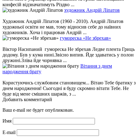
конфесій відзначатимуть Різдво ...
художник Андрій Ліпатов
Художник Андрій Ліпатов (1960 - 2010). Андрій Ліпатов
художньої освіти не мав, тому відносив себе до наївних
художників. Хоча і працював Андрій ...
гумореска «Не збрехав»
Віктор Насипаний гумореска Не збрехав Ледве плента Гриць
додому. Був у кума нині.Звісно випив. Йде здаватись у полон
дружині.Зліва йде чорнявка ...
Вітання з днем
народження брату
Користуючись службовим становищем... Вітаю Тебе братику з
днем народження! Сьогодні я буду скромно вітати Тебе. Не
буде від мене смішних шаржів, з ...
Добавить комментарий
Ваш e-mail не будет опубликован.
Имя
E-mail