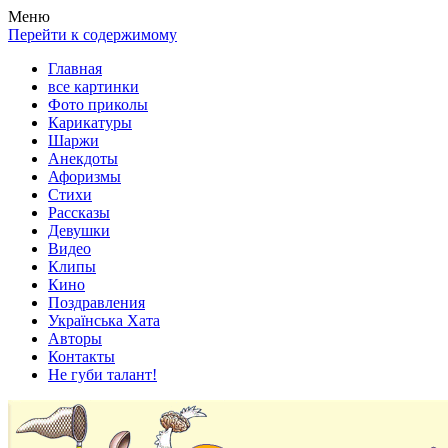
Весела хата — прикольные картинки, смешные истории,
Покажем всем ваши фото приколы, карикатуры, шаржи, стихи,
Меню
клипы!
рассказы, видео и песни!
Перейти к содержимому
Главная
все картинки
Фото приколы
Карикатуры
Шаржи
Анекдоты
Афоризмы
Стихи
Рассказы
Девушки
Видео
Клипы
Кино
Поздравления
Українська Хата
Авторы
Контакты
Не губи талант!