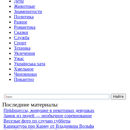
Дети
Животные
Знаменитости
Политика
Разное
Романтика
Сказки
Служба
Спорт
Техника
Увлечения
Ужас
Українська хата
Хмельное
Чиновники
Пикантно
Последние материалы
ПрЫнцессы, живущие в некоторых девушках
Замок из людей — необычное соревнование
Веселые фото по случаю субботы
Карикатура про Карму от Владимира Вольфа