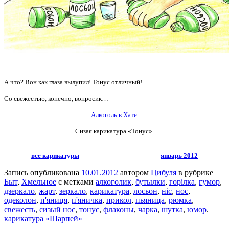
А что? Вон как глаза вылупил! Тонус отличный!
Со свежестью, конечно, вопросик…
Алкоголь в Хате.
Сизая карикатура «Тонус».
все карикатуры
январь 2012
Запись опубликована
10.01.2012
автором
Цибуля
в рубрике
Быт
,
Хмельное
с метками
алкоголик
,
бутылки
,
горілка
,
гумор
,
дзеркало
,
жарт
,
зеркало
,
карикатура
,
лосьон
,
ніс
,
нос
,
одеколон
,
п'яниця
,
п'яничка
,
прикол
,
пьяница
,
рюмка
,
свежесть
,
сизый нос
,
тонус
,
флаконы
,
чарка
,
шутка
,
юмор
.
карикатура «Шарпей»