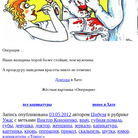
Операция…
Наши женщины порой более стойкие, чем мужчины.
А процедуру наведения красоты никто не отменял.
Доктора
в Хате.
Жёсткая картинка «Операция».
все карикатуры
новое в Хате
Запись опубликована
03.05.2012
автором
Цибуля
в рубрике
Ужас
с метками
Виктор Кононенко
,
врач
,
губная помада
,
губы
,
девушка
,
доктор
,
женщина
,
зеркало
,
карикатура
,
картинка
,
кровь
,
операция
,
прикол
,
скальпель
,
шутка
,
юмор
.
карикатура «Тонус»