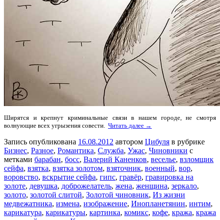
Ширятся и крепнут криминальные связи в нашем городе, не смотря
волнующие всех угрызения совести.
Читать далее →
Запись опубликована
16.08.2012
автором
Цибуля
в рубрике
Бизнес
,
Разное
,
Романтика
,
Служба
,
Ужас
,
Чиновники
с
метками
барабан
,
босс
,
Валерий Каненков
,
веселье
,
взломщик
сейфа
,
взятка
,
взятка золотом
,
взяточник
,
военный
,
вор
,
воровство
,
вскрытие сейфа
,
гипс
,
гравёр
,
гравировка на
золоте
,
девушка
,
доброжелатель
,
жена
,
женщина
,
зеркало
,
золото
,
золотой слитой
,
Золотой чиновник
,
Из жизни
медвежатника
,
измена
,
изображение
,
Инопланетянин
,
интим
,
карикатура
,
карикатуры
,
картинка
,
комикс
,
кофе
,
кража
,
кража