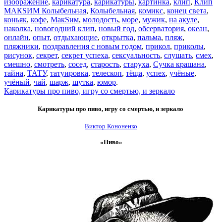
изображение
,
карикатура
,
карикатуры
,
картинка
,
клип
,
Клип
МАКSИМ Колыбельная
,
Колыбельная
,
комикс
,
конец света
,
коньяк
,
кофе
,
МакSим
,
молодость
,
море
,
мужик
,
на акуле
,
наколка
,
новогодний клип
,
новый год
,
обсерватория
,
океан
,
онлайн
,
опыт
,
отдыхающие
,
открытка
,
пальма
,
пляж
,
пляжники
,
поздравления с новым годом
,
прикол
,
приколы
,
рисунок
,
секрет
,
секрет успеха
,
сексуальность
,
слушать
,
смех
,
смешно
,
смотреть
,
сосед
,
старость
,
старуха
,
Сучка крашана
,
тайна
,
ТАТУ
,
татуировка
,
телескоп
,
тёща
,
успех
,
учёные
,
учёный
,
чай
,
шарж
,
шутка
,
юмор
.
Карикатуры про пиво, игру со смертью, и зеркало
Карикатуры про пиво, игру со смертью, и зеркало
Виктор Кононенко
«Пиво»