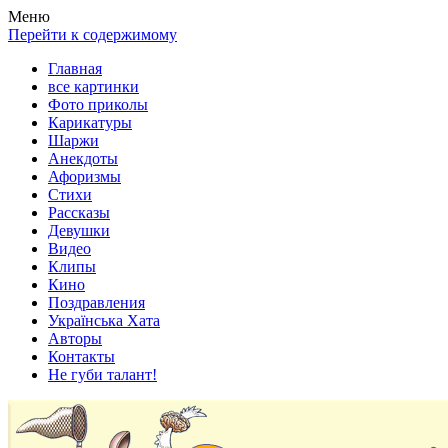
Весела хата — прикольные картинки, смешные истории,
Покажем всем ваши фото приколы, карикатуры, шаржи, стихи,
Меню
клипы!
рассказы, видео и песни!
Перейти к содержимому
Главная
все картинки
Фото приколы
Карикатуры
Шаржи
Анекдоты
Афоризмы
Стихи
Рассказы
Девушки
Видео
Клипы
Кино
Поздравления
Українська Хата
Авторы
Контакты
Не губи талант!