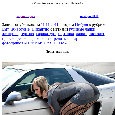
Обречённая карикатура «Шарпей».
карикатуры
ноябрь 2011
Запись опубликована
11.11.2011
автором
Цибуля
в рубрике
Быт
,
Животные
,
Пикантно
с метками
гусиные лапки
,
женщина
,
зеркало
,
карикатура
,
картинка
,
лапки
,
пистолет
,
прикол
,
револьвер
,
хочет застрелиться
,
шарпей
.
фотоприкол «ПРИВЫЧНАЯ ПОЗА»
Привычная поза