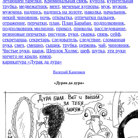
летающей тарелки
,
Криминальная связь
,
купола
,
курительная
трубка
,
медвежатник
,
мент
,
меченые купюры
,
муж
,
мужик
,
мужчина
,
надпись
,
надпись на золоте
,
наколка
,
начальник
,
некий чиновник
,
ночь
,
открытка
,
отпечатки пальцев
,
отражение
,
перчатки
,
план
,
План Барабан
,
подполковник
,
подполковник милиции
,
прикол
,
приколы
,
расследование
,
резиновые перчатки
,
рисунок
,
руки
,
сварка
,
связь
,
сейф
,
секретарша
,
секретарь
,
следователь
,
следствие
,
сломанная
рука
,
смех
,
смешно
,
сыщик
,
трубка
,
церковь
,
чай
,
чиновник
,
Чистые руки
,
шарж
,
Шерлок Холмс
,
шеф
,
шутка
,
эти руки
ничего не крали
,
юмор
.
карикатура «Дурак да дура»
Валерий Каненков
«Дурак да дура»