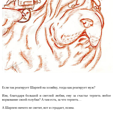
Если так реагирует Шарпей на хозяйку, тогда как реагирует муж?
Или, благодаря большой и светлой любви, ему за счастье терпеть любое
воркование своей голубки?
А там есть, за что терпеть…
А Шарпею ничего не светит, вот и страдает, псина.