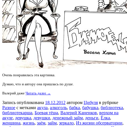
Очень понравилась эта картинка.
Думаю, что и автору она пришлась по душе.
Валерий даже
Читать далее →
Запись опубликована
18.12.2012
автором
Цибуля
в рубрике
Разное
с метками
акула
,
алкоголь
,
бабка
,
бабушка
,
библиотека
,
библиотекарша
,
Боевая тёща
,
Валерий Каненков
,
верхом на
акуле
,
девушка
,
девушки
,
денежный займ
,
деньги
,
Ёлка
,
женщина
,
жизнь
,
заём
,
займ
,
зеркало
,
Из жизни обсерватории
,