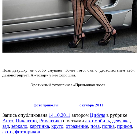
Поза девушку не особо смущает. Более того, она с удовольствием себя
демонстрирует. А «товар» у неё хороший.
Эротичный фотоприкол «Привычная поза».
фотоприколы
октябрь 2011
Запись опубликована
14.10.2011
автором
Цибуля
в рубрике
Авто
,
Пикантно
,
Романтика
с метками
автомобиль
,
девушка
,
зад
,
зеркало
,
картинка
,
круто
,
отражение
,
поза
,
попка
,
прикол
,
фото
,
фотоприкол
.