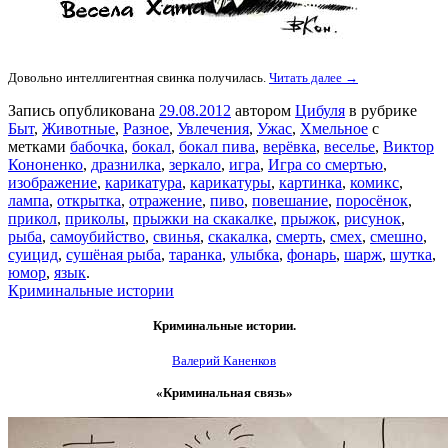
Довольно интеллигентная свинка получилась.
Читать далее →
Запись опубликована
29.08.2012
автором
Цибуля
в рубрике
Быт
,
Животные
,
Разное
,
Увлечения
,
Ужас
,
Хмельное
с
метками
бабочка
,
бокал
,
бокал пива
,
верёвка
,
веселье
,
Виктор
Кононенко
,
дразнилка
,
зеркало
,
игра
,
Игра со смертью
,
изображение
,
карикатура
,
карикатуры
,
картинка
,
комикс
,
лампа
,
открытка
,
отражение
,
пиво
,
повешание
,
поросёнок
,
прикол
,
приколы
,
прыжки на скакалке
,
прыжок
,
рисунок
,
рыба
,
самоубийство
,
свинья
,
скакалка
,
смерть
,
смех
,
смешно
,
суицид
,
сушёная рыба
,
таранка
,
улыбка
,
фонарь
,
шарж
,
шутка
,
юмор
,
язык
.
Криминальные истории
Криминальные истории.
Валерий Каненков
«Криминальная связь»