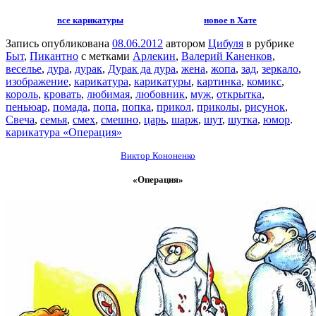
все карикатуры
новое в Хате
Запись опубликована
08.06.2012
автором
Цибуля
в рубрике
Быт
,
Пикантно
с метками
Арлекин
,
Валерий Каненков
,
веселье
,
дура
,
дурак
,
Дурак да дура
,
жена
,
жопа
,
зад
,
зеркало
,
изображение
,
карикатура
,
карикатуры
,
картинка
,
комикс
,
король
,
кровать
,
любимая
,
любовник
,
муж
,
открытка
,
пеньюар
,
помада
,
попа
,
попка
,
прикол
,
приколы
,
рисунок
,
Свеча
,
семья
,
смех
,
смешно
,
царь
,
шарж
,
шут
,
шутка
,
юмор
.
карикатура «Операция»
Виктор К
ононенко
«Операция»