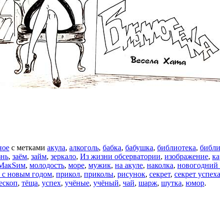
ное
с метками
акула
,
алкоголь
,
бабка
,
бабушка
,
библиотека
,
библи
знь
,
заём
,
займ
,
зеркало
,
Из жизни обсерватории
,
изображение
,
ка
МакSим
,
молодость
,
море
,
мужик
,
на акуле
,
наколка
,
новогодний
 с новым годом
,
прикол
,
приколы
,
рисунок
,
секрет
,
секрет успех
ескоп
,
тёща
,
успех
,
учёные
,
учёный
,
чай
,
шарж
,
шутка
,
юмор
.