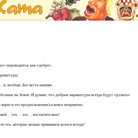
шо» переводится, как «добре».
арикатуры.
 и, вообще, Бог весть какими…
 больше на Земле.
И думаю, что добрые карикатуры всегда будут «рулить».
 верю в это предположение) и вовсе неприятно.
очкой… это… это… восхитительно!
 из тех, которые можно принимать всем и всегда!