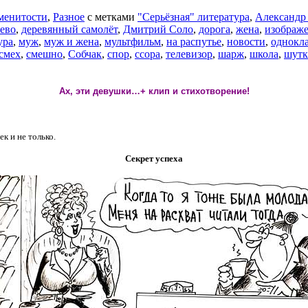
менитости
,
Разное
с метками
"Серьёзная" литература
,
Александр
ево
,
деревянный самолёт
,
Дмитрий Соло
,
дорога
,
жена
,
изображ
ура
,
муж
,
муж и жена
,
мультфильм
,
на распутье
,
новости
,
однокл
смех
,
смешно
,
Собчак
,
спор
,
ссора
,
телевизор
,
шарж
,
школа
,
шутк
Ах, эти девушки…+ клип и стихотворение!
к и не только.
Секрет успеха