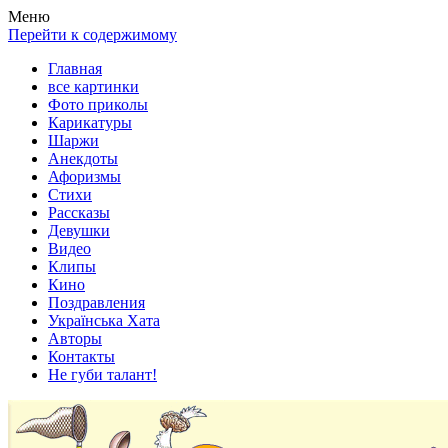
Весела хата — прикольные картинки, смешные истории, клипы
Покажем всем ваши фото приколы, карикатуры, шаржи, стихи, 
Меню
Перейти к содержимому
Главная
все картинки
Фото приколы
Карикатуры
Шаржи
Анекдоты
Афоризмы
Стихи
Рассказы
Девушки
Видео
Клипы
Кино
Поздравления
Українська Хата
Авторы
Контакты
Не губи талант!