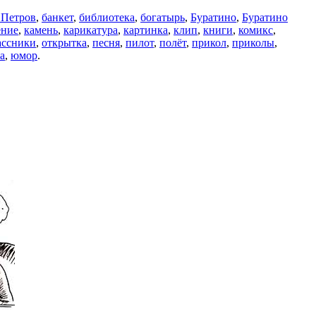
 Петров
,
банкет
,
библиотека
,
богатырь
,
Буратино
,
Буратино
ение
,
камень
,
карикатура
,
картинка
,
клип
,
книги
,
комикс
,
ассники
,
открытка
,
песня
,
пилот
,
полёт
,
прикол
,
приколы
,
а
,
юмор
.