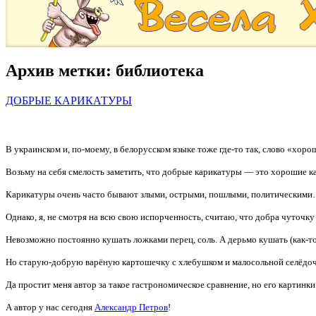
Архив метки:
библиотека
ДОБРЫЕ КАРИКАТУРЫ
В украинском и, по-моему, в белорусском языке тоже где-то так, слово «хоро
Возьму на себя смелость заметить, что добрые карикатуры — это хорошие к
Карикатуры очень часто бывают злыми, острыми, пошлыми, политическими…
Однако, я, не смотря на всю свою испорченность, считаю, что добра чуточку
Невозможно постоянно кушать ложками перец, соль. А дерьмо кушать (как-то
Но старую-добрую варёную картошечку с хлебушком и малосольной селёд
Да простит меня автор за такое гастрономическое сравнение, но его картинки
А автор у нас сегодня
Александр Петров
!