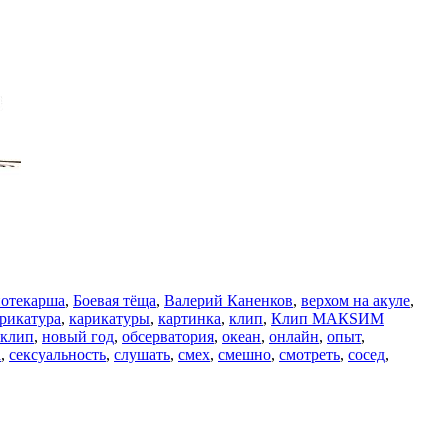
отекарша
,
Боевая тёща
,
Валерий Каненков
,
верхом на акуле
,
рикатура
,
карикатуры
,
картинка
,
клип
,
Клип МАКSИМ
 клип
,
новый год
,
обсерватория
,
океан
,
онлайн
,
опыт
,
а
,
сексуальность
,
слушать
,
смех
,
смешно
,
смотреть
,
сосед
,