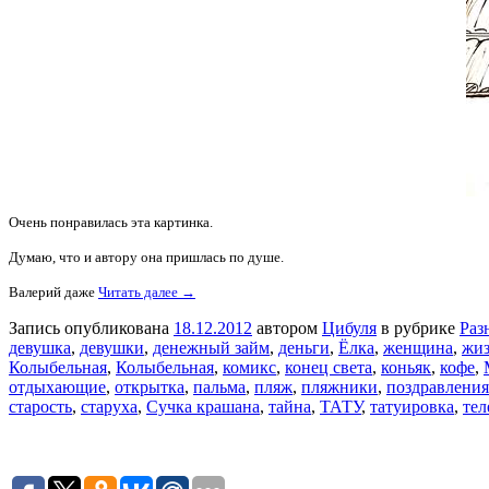
Очень понравилась эта картинка.
Думаю, что и автору она пришлась по душе.
Валерий даже
Читать далее →
Запись опубликована
18.12.2012
автором
Цибуля
в рубрике
Раз
девушка
,
девушки
,
денежный займ
,
деньги
,
Ёлка
,
женщина
,
жи
Колыбельная
,
Колыбельная
,
комикс
,
конец света
,
коньяк
,
кофе
,
отдыхающие
,
открытка
,
пальма
,
пляж
,
пляжники
,
поздравления
старость
,
старуха
,
Сучка крашана
,
тайна
,
ТАТУ
,
татуировка
,
тел