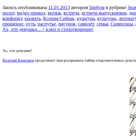
Запись опубликована
11.01.2013
автором
Цибуля
в рубрике
Зна
пилот
,
видео прикол
,
витязь
,
встреча
,
встреча выпускников
,
дер
конфликт
,
кровать
,
Ксения Собчак
,
культура
,
культуры
,
литерат
прощение
,
путь
,
распутье
,
рисунок
,
самолёт
,
семья
,
Симпсоны
,
Ах, эти девушки…+ клип и стихотворение!
Ах, эти девушки!
Валерий Каненков
продолжает нам раскрывать тайны очаровательных девуше