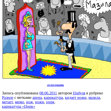
голосовать
Запись опубликована
08.06.2011
автором
Цибуля
в рубрике
Разное
с метками
арена
,
карикатура
,
кидает ножи
,
мазила
,
метает
,
мимо
,
нож
,
ножи
,
цирк
.
карикатура «Цирк»