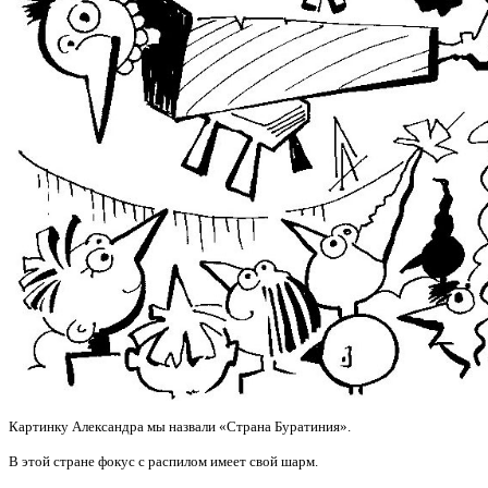
Картинку Александра мы назвали «Страна Буратиния».
В этой стране фокус с распилом имеет свой шарм.