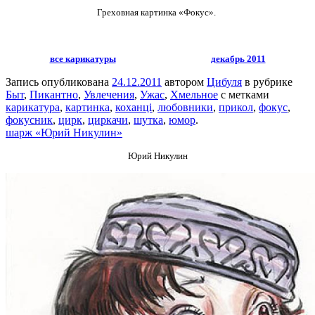
Греховная картинка «Фокус».
все карикатуры
декабрь 2011
Запись опубликована
24.12.2011
автором
Цибуля
в рубрике
Быт
,
Пикантно
,
Увлечения
,
Ужас
,
Хмельное
с метками
карикатура
,
картинка
,
коханці
,
любовники
,
прикол
,
фокус
,
фокусник
,
цирк
,
циркачи
,
шутка
,
юмор
.
шарж «Юрий Никулин»
Юрий Никулин