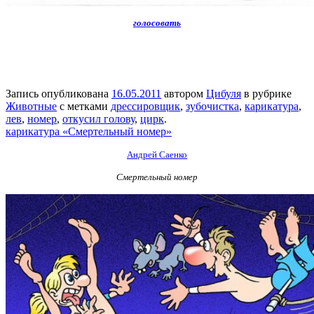
голосовать
Запись опубликована
16.05.2011
автором
Цибуля
в рубрике
Животные
с метками
дрессировщик
,
зубочистка
,
карикатура
,
лев
,
номер
,
откусил голову
,
цирк
.
карикатура «Смертельный номер»
Андрей Саенко
Смертельный номер