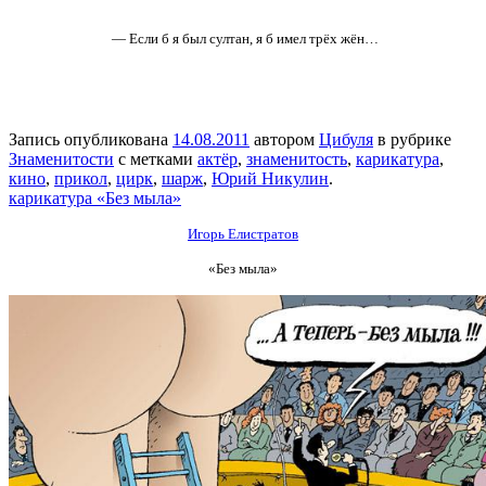
— Если б я был султан, я б имел трёх жён…
Запись опубликована
14.08.2011
автором
Цибуля
в рубрике
Знаменитости
с метками
актёр
,
знаменитость
,
карикатура
,
кино
,
прикол
,
цирк
,
шарж
,
Юрий Никулин
.
карикатура «Без мыла»
Игорь Елистратов
«Без мыла»