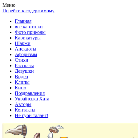
Весела хата — прикольные картинки, смешные истории,
Покажем всем ваши фото приколы, карикатуры, шаржи, стихи,
Меню
клипы!
рассказы, видео и песни!
Перейти к содержимому
Главная
все картинки
Фото приколы
Карикатуры
Шаржи
Анекдоты
Афоризмы
Стихи
Рассказы
Девушки
Видео
Клипы
Кино
Поздравления
Українська Хата
Авторы
Контакты
Не губи талант!