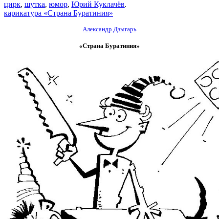
цирк
,
шутка
,
юмор
,
Юрий Куклачёв
.
карикатура «Страна Буратиния»
Александр Дзыгарь
«Страна Буратиния»