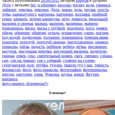
Запись опубликована
20.09.2012
автором
Цибуля
в рубрике
Дети
с метками
бег
,
в обнимку
,
веселье
,
взгляд
,
вода
,
гримаса
,
дайвинг
,
девочка
,
девочки
,
Дети
,
диван
,
дочь
,
друзья
,
злость
,
зубы
,
карикатурист
,
картинка
,
картинки
,
коллажи
,
крайний
север
,
кровать
,
летние каникулы
,
лето
,
ловкость
,
маленький
мальчик и свинья
,
малыш
,
мальчик
,
мальчики
,
мамина
помощница
,
маска
,
маска с трубкой
,
младенец
,
ноги
,
номер
,
обида
,
общение
,
объятия
,
ограда
,
ограждение
,
озеро
,
погоня
,
под водой
,
подводник
,
ползание
,
помощница
,
помощь маме
,
поросята
,
поцелуй
,
поцелуй свиньи
,
представление
,
прикол
,
приколы
,
пятак
,
радость
,
ребёнок
,
ребята
,
речка
,
рисование
,
рисунок
,
рисующая девочка
,
рисующий мальчик
,
родители
,
свинья
,
север
,
секс
,
смертельный номер
,
смех
,
смешно
,
собака
,
сон
,
сон на диване
,
сон с собакой
,
стояние на голове
,
супружеский долг
,
трубка
,
тундра
,
тяжело тут у вас
,
тяжесть
,
фломастер
,
фото
,
фото приколы
,
фотография
,
фотоприколы
,
цветок
,
цветочек
,
цирк
,
Чукотка
,
шутка
,
юмор
,
Якутия
,
ящерица
.
фото прикол «Близнецы?»
Близнецы?