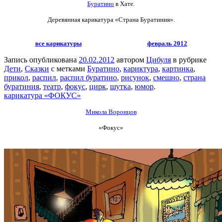
Буратино
в Хате.
Деревянная карикатура «Страна Буратиния».
все карикатуры
февраль 2012
Запись опубликована
20.02.2012
автором
Цибуля
в рубрике
Дети
,
Сказки
с метками
Буратино
,
кариктура
,
картинка
,
прикол
,
распил
,
распил буратино
,
рисунок
,
смешно
,
страна
буратиния
,
театр
,
фокус
,
цирк
,
шутка
,
юмор
.
карикатура «ФОКУС»
Микола Воронцов
«Фокус»