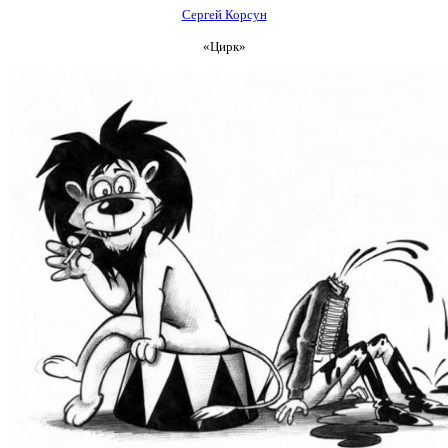
Сергей Корсун
«Цирк»