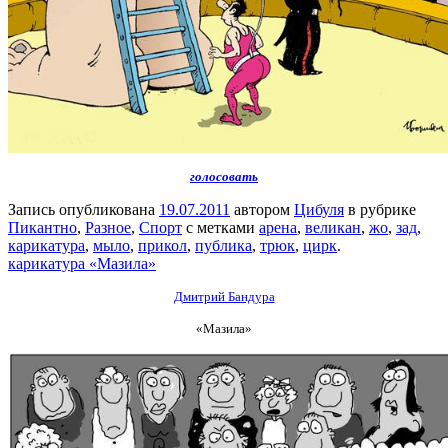
голосовать
Запись опубликована
19.07.2011
автором
Цибуля
в рубрике
Пикантно
,
Разное
,
Спорт
с метками
арена
,
великан
,
жо
,
зад
,
карикатура
,
мыло
,
прикол
,
публика
,
трюк
,
цирк
.
карикатура «Мазила»
Дмитрий Бандура
«Мазила»