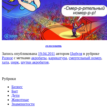
голосовать
Запись опубликована
19.04.2011
автором
Цибуля
в рубрике
Разное
с метками
акробаты
,
карикатура
,
смертельный номер
,
хата
,
цирк
,
шутки акробатов
.
Рубрики
Бизнес
Быт
Дети
Животные
Знаменитости