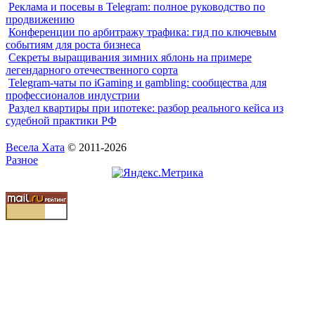
Реклама и посевы в Telegram: полное руководство по
продвижению
Конференции по арбитражу трафика: гид по ключевым
событиям для роста бизнеса
Секреты выращивания зимних яблонь на примере
легендарного отечественного сорта
Telegram-чаты по iGaming и gambling: сообщества для
профессионалов индустрии
Раздел квартиры при ипотеке: разбор реального кейса из
судебной практики РФ
Весела Хата
© 2011-2026
Разное