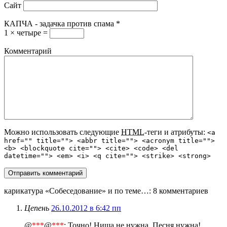
Сайт
КАПЧА - задачка против спама
*
1 × четыре =
Комментарий
Можно использовать следующие
HTML
-теги и атрибуты:
<a
href="" title=""> <abbr title=""> <acronym title="">
<b> <blockquote cite=""> <cite> <code> <del
datetime=""> <em> <i> <q cite=""> <strike> <strong>
карикатура «Собеседование» и по теме…
: 8 комментариев
Цепень
26.10.2012 в 6:42 пп
@
***
@
***
: Точно! Ниша не нужна. Песня нужна!