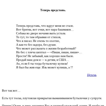
Теперь представь.
Теперь представь, что вдруг меня не стало.
Вот бритва, вот очки, вот пара башмаков…
Собака во дворе ночами выть устала.
То тут, то там обрывки от стихов,
Что я писал. Не очень то охотно,
А как-то без задора, без души.
Что может рассказать о жизни безработный?
Но бес с плеча шептал — «Пиши, пиши, пиши»…
Прости! Не забывай, как хорошо нам было.
Продай наш дом и — к детям, в США…
Ах, если б ты тогда бутылочку купила!
Я был бы жив еще. Иль может купишь, а !?
Цепень
Вот так вот…
Есть тут тоска, плутовски прикрытая выманиванием бутылочки у супруги.
Цепень! Осень и зима загоняют Вас в уютный уральский домик. И чтобы не