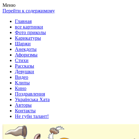
Весела хата — прикольные картинки, смешные истории,
Покажем всем ваши фото приколы, карикатуры, шаржи, стихи,
Меню
клипы!
рассказы, видео и песни!
Перейти к содержимому
Главная
все картинки
Фото приколы
Карикатуры
Шаржи
Анекдоты
Афоризмы
Стихи
Рассказы
Девушки
Видео
Клипы
Кино
Поздравления
Українська Хата
Авторы
Контакты
Не губи талант!