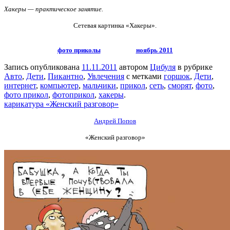
Хакеры — практическое занятие.
Сетевая картинка «Хакеры».
фото приколы
ноябрь 2011
Запись опубликована
11.11.2011
автором
Цибуля
в рубрике
Авто
,
Дети
,
Пикантно
,
Увлечения
с метками
горшок
,
Дети
,
интернет
,
компьютер
,
мальчики
,
прикол
,
сеть
,
сморят
,
фото
,
фото прикол
,
фотоприкол
,
хакеры
.
карикатура «Женский разговор»
Андрей Попов
«Женский разговор»