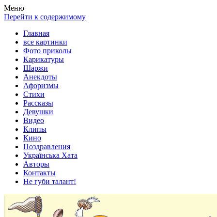
Весела хата — прикольные картинки, смешные истории,
Покажем всем ваши фото приколы, карикатуры, шаржи, стихи,
Меню
клипы!
рассказы, видео и песни!
Перейти к содержимому
Главная
все картинки
Фото приколы
Карикатуры
Шаржи
Анекдоты
Афоризмы
Стихи
Рассказы
Девушки
Видео
Клипы
Кино
Поздравления
Українська Хата
Авторы
Контакты
Не губи талант!