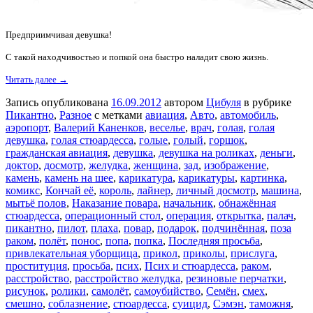
Предприимчивая девушка!
С такой находчивостью и попкой она быстро наладит свою жизнь.
Читать далее →
Запись опубликована
16.09.2012
автором
Цибуля
в рубрике
Пикантно
,
Разное
с метками
авиация
,
Авто
,
автомобиль
,
аэропорт
,
Валерий Каненков
,
веселье
,
врач
,
голая
,
голая
девушка
,
голая стюардесса
,
голые
,
голый
,
горшок
,
гражданская авиация
,
девушка
,
девушка на роликах
,
деньги
,
доктор
,
досмотр
,
желудка
,
женщина
,
зад
,
изображение
,
камень
,
камень на шее
,
карикатура
,
карикатуры
,
картинка
,
комикс
,
Кончай её
,
король
,
лайнер
,
личный досмотр
,
машина
,
мытьё полов
,
Наказание повара
,
начальник
,
обнажённая
стюардесса
,
операционный стол
,
операция
,
открытка
,
палач
,
пикантно
,
пилот
,
плаха
,
повар
,
подарок
,
подчинённая
,
поза
раком
,
полёт
,
понос
,
попа
,
попка
,
Последняя просьба
,
привлекательная уборщица
,
прикол
,
приколы
,
прислуга
,
проституция
,
просьба
,
псих
,
Псих и стюардесса
,
раком
,
расстройство
,
расстройство желудка
,
резиновые перчатки
,
рисунок
,
ролики
,
самолёт
,
самоубийство
,
Семён
,
смех
,
смешно
,
соблазнение
,
стюардесса
,
суицид
,
Сэмэн
,
таможня
,