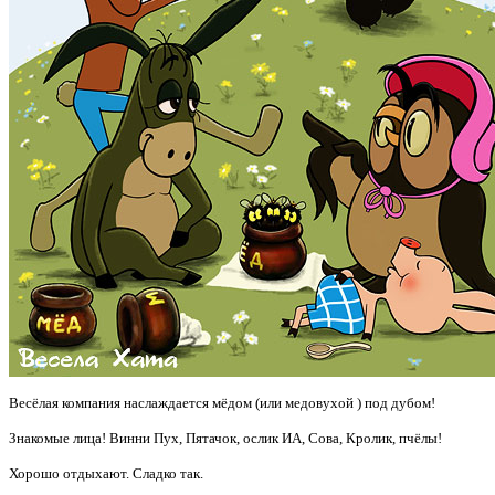
Весёлая компания наслаждается мёдом (или медовухой
) под дубом!
Знакомые лица! Винни Пух, Пятачок, ослик ИА, Сова, Кролик, пчёлы!
Хорошо отдыхают. Сладко так.