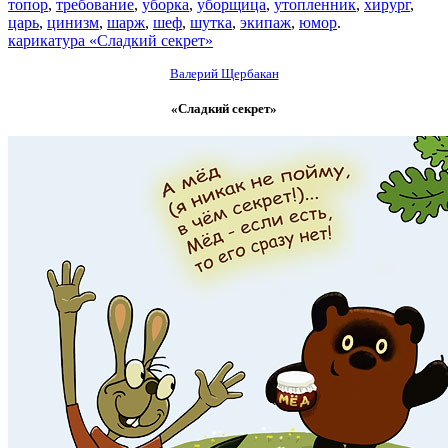
топор
,
требование
,
уборка
,
уборщица
,
утопленник
,
хирург
,
царь
,
цинизм
,
шарж
,
шеф
,
шутка
,
экипаж
,
юмор
.
карикатура «Сладкий секрет»
Валерий Щербакан
«Сладкий секрет»