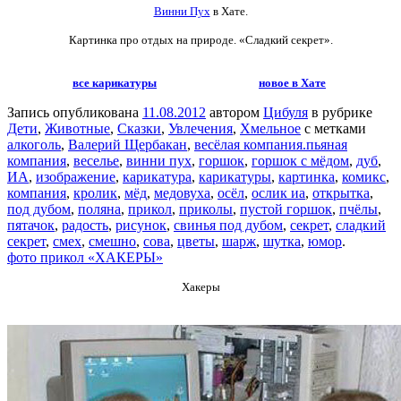
Винни Пух
в Хате.
Картинка про отдых на природе. «Сладкий секрет».
все карикатуры
новое в Хате
Запись опубликована
11.08.2012
автором
Цибуля
в рубрике
Дети
,
Животные
,
Сказки
,
Увлечения
,
Хмельное
с метками
алкоголь
,
Валерий Щербакан
,
весёлая компания.пьяная
компания
,
веселье
,
винни пух
,
горшок
,
горшок с мёдом
,
дуб
,
ИА
,
изображение
,
карикатура
,
карикатуры
,
картинка
,
комикс
,
компания
,
кролик
,
мёд
,
медовуха
,
осёл
,
ослик иа
,
открытка
,
под дубом
,
поляна
,
прикол
,
приколы
,
пустой горшок
,
пчёлы
,
пятачок
,
радость
,
рисунок
,
свинья под дубом
,
секрет
,
сладкий
секрет
,
смех
,
смешно
,
сова
,
цветы
,
шарж
,
шутка
,
юмор
.
фото прикол «ХАКЕРЫ»
Хакеры