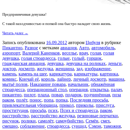
Предприимчивая девушка!
С такой находчивостью и попкой она быстро наладит свою жизнь.
Читать далее →
Запись опубликована
16.09.2012
автором
Цибуля
в рубрике
Пикантно
,
Разное
с метками
авиация
,
Авто
,
автомобиль
,
аэропорт
,
Валерий Каненков
,
веселье
,
врач
,
голая
,
голая
девушка
,
голая стюардесса
,
голые
,
голый
,
горшок
,
гражданская авиация
,
девушка
,
девушка на роликах
,
деньги
,
доктор
,
досмотр
,
желудка
,
женщина
,
зад
,
изображение
,
камень
,
камень на шее
,
карикатура
,
карикатуры
,
картинка
,
комикс
,
Кончай её
,
король
,
лайнер
,
личный досмотр
,
машина
,
мытьё полов
,
Наказание повара
,
начальник
,
обнажённая
стюардесса
,
операционный стол
,
операция
,
открытка
,
палач
,
пикантно
,
пилот
,
плаха
,
повар
,
подарок
,
подчинённая
,
поза
раком
,
полёт
,
понос
,
попа
,
попка
,
Последняя просьба
,
привлекательная уборщица
,
прикол
,
приколы
,
прислуга
,
проституция
,
просьба
,
псих
,
Псих и стюардесса
,
раком
,
расстройство
,
расстройство желудка
,
резиновые перчатки
,
рисунок
,
ролики
,
самолёт
,
самоубийство
,
Семён
,
смех
,
смешно
,
соблазнение
,
стюардесса
,
суицид
,
Сэмэн
,
таможня
,