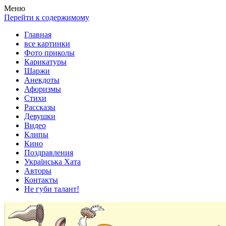
Весела хата — прикольные картинки, смешные истории,
Покажем всем ваши фото приколы, карикатуры, шаржи, стихи,
Меню
клипы!
рассказы, видео и песни!
Перейти к содержимому
Главная
все картинки
Фото приколы
Карикатуры
Шаржи
Анекдоты
Афоризмы
Стихи
Рассказы
Девушки
Видео
Клипы
Кино
Поздравления
Українська Хата
Авторы
Контакты
Не губи талант!