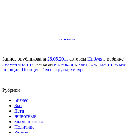
все клипы
Запись опубликована
26.05.2011
автором
Цибуля
в рубрике
Знаменитости
с метками
видеоклип
,
клип
,
он
,
пластический
,
поющие
,
Поющие Трусы
,
трусы
,
хирург
.
Рубрики
Бизнес
Быт
Дети
Животные
Знаменитости
Политика
Разное