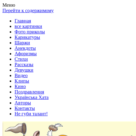
Весела хата — прикольные картинки, смешные истории,
Покажем всем ваши фото приколы, карикатуры, шаржи, стихи,
Меню
клипы!
рассказы, видео и песни!
Перейти к содержимому
Главная
все картинки
Фото приколы
Карикатуры
Шаржи
Анекдоты
Афоризмы
Стихи
Рассказы
Девушки
Видео
Клипы
Кино
Поздравления
Українська Хата
Авторы
Контакты
Не губи талант!