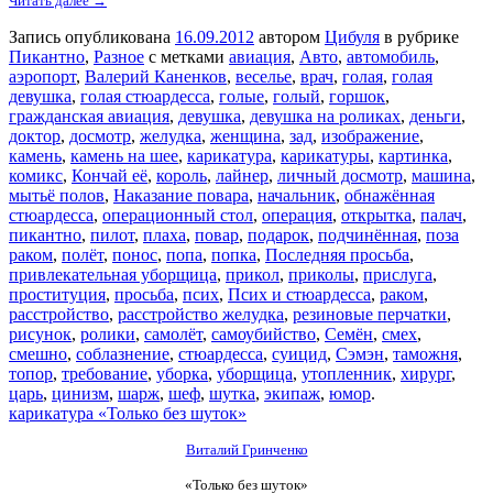
Читать далее →
Запись опубликована
16.09.2012
автором
Цибуля
в рубрике
Пикантно
,
Разное
с метками
авиация
,
Авто
,
автомобиль
,
аэропорт
,
Валерий Каненков
,
веселье
,
врач
,
голая
,
голая
девушка
,
голая стюардесса
,
голые
,
голый
,
горшок
,
гражданская авиация
,
девушка
,
девушка на роликах
,
деньги
,
доктор
,
досмотр
,
желудка
,
женщина
,
зад
,
изображение
,
камень
,
камень на шее
,
карикатура
,
карикатуры
,
картинка
,
комикс
,
Кончай её
,
король
,
лайнер
,
личный досмотр
,
машина
,
мытьё полов
,
Наказание повара
,
начальник
,
обнажённая
стюардесса
,
операционный стол
,
операция
,
открытка
,
палач
,
пикантно
,
пилот
,
плаха
,
повар
,
подарок
,
подчинённая
,
поза
раком
,
полёт
,
понос
,
попа
,
попка
,
Последняя просьба
,
привлекательная уборщица
,
прикол
,
приколы
,
прислуга
,
проституция
,
просьба
,
псих
,
Псих и стюардесса
,
раком
,
расстройство
,
расстройство желудка
,
резиновые перчатки
,
рисунок
,
ролики
,
самолёт
,
самоубийство
,
Семён
,
смех
,
смешно
,
соблазнение
,
стюардесса
,
суицид
,
Сэмэн
,
таможня
,
топор
,
требование
,
уборка
,
уборщица
,
утопленник
,
хирург
,
царь
,
цинизм
,
шарж
,
шеф
,
шутка
,
экипаж
,
юмор
.
карикатура «Только без шуток»
Виталий Гринченко
«Только без шуток»