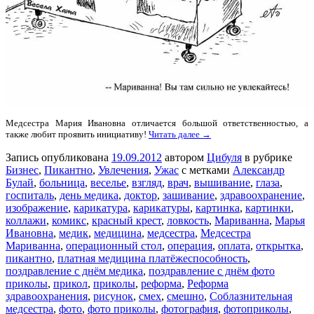
Медсестра Мария Ивановна отличается большой ответственностью, а
также любит проявить инициативу!
Читать далее →
Запись опубликована
19.09.2012
автором
Цибуля
в рубрике
Бизнес
,
Пикантно
,
Увлечения
,
Ужас
с метками
Александр
Булай
,
больница
,
веселье
,
взгляд
,
врач
,
вышивание
,
глаза
,
госпиталь
,
день медика
,
доктор
,
зашивание
,
здравоохранение
,
изображение
,
карикатура
,
карикатуры
,
картинка
,
картинки
,
коллажи
,
комикс
,
красный крест
,
ловкость
,
Мариванна
,
Марья
Ивановна
,
медик
,
медицина
,
медсестра
,
Медсестра
Мариванна
,
операционный стол
,
операция
,
оплата
,
открытка
,
пикантно
,
платная медицина платёжеспособность
,
поздравление с днём медика
,
поздравление с днём фото
приколы
,
прикол
,
приколы
,
реформа
,
Реформа
здравоохранения
,
рисунок
,
смех
,
смешно
,
Соблазнительная
медсестра
,
фото
,
фото приколы
,
фотография
,
фотоприколы
,