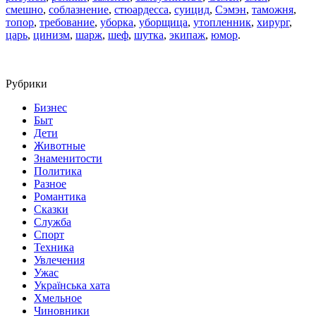
смешно
,
соблазнение
,
стюардесса
,
суицид
,
Сэмэн
,
таможня
,
топор
,
требование
,
уборка
,
уборщица
,
утопленник
,
хирург
,
царь
,
цинизм
,
шарж
,
шеф
,
шутка
,
экипаж
,
юмор
.
Рубрики
Бизнес
Быт
Дети
Животные
Знаменитости
Политика
Разное
Романтика
Сказки
Служба
Спорт
Техника
Увлечения
Ужас
Українська хата
Хмельное
Чиновники