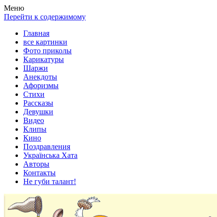
Весела хата — прикольные картинки, смешные истории,
Покажем всем ваши фото приколы, карикатуры, шаржи, стихи,
Меню
клипы!
рассказы, видео и песни!
Перейти к содержимому
Главная
все картинки
Фото приколы
Карикатуры
Шаржи
Анекдоты
Афоризмы
Стихи
Рассказы
Девушки
Видео
Клипы
Кино
Поздравления
Українська Хата
Авторы
Контакты
Не губи талант!