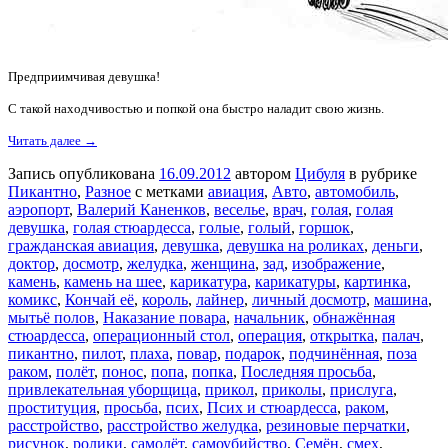
Предприимчивая девушка!
С такой находчивостью и попкой она быстро наладит свою жизнь.
Читать далее →
Запись опубликована
16.09.2012
автором
Цибуля
в рубрике
Пикантно
,
Разное
с метками
авиация
,
Авто
,
автомобиль
,
аэропорт
,
Валерий Каненков
,
веселье
,
врач
,
голая
,
голая
девушка
,
голая стюардесса
,
голые
,
голый
,
горшок
,
гражданская авиация
,
девушка
,
девушка на роликах
,
деньги
,
доктор
,
досмотр
,
желудка
,
женщина
,
зад
,
изображение
,
камень
,
камень на шее
,
карикатура
,
карикатуры
,
картинка
,
комикс
,
Кончай её
,
король
,
лайнер
,
личный досмотр
,
машина
,
мытьё полов
,
Наказание повара
,
начальник
,
обнажённая
стюардесса
,
операционный стол
,
операция
,
открытка
,
палач
,
пикантно
,
пилот
,
плаха
,
повар
,
подарок
,
подчинённая
,
поза
раком
,
полёт
,
понос
,
попа
,
попка
,
Последняя просьба
,
привлекательная уборщица
,
прикол
,
приколы
,
прислуга
,
проституция
,
просьба
,
псих
,
Псих и стюардесса
,
раком
,
расстройство
,
расстройство желудка
,
резиновые перчатки
,
рисунок
,
ролики
,
самолёт
,
самоубийство
,
Семён
,
смех
,