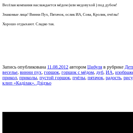
Весёлая компания наслаждается мёдом (или медовухой
) под дубом!
Знакомые лица! Винни Пух, Пятачок, ослик ИА, Сова, Кролик, пчёлы!
Хорошо отдыхают. Сладко так.
Запись опубликована
11.08.2012
автором
Цибуля
в рубрике
Дет
веселье
,
винни пух
,
горшок
,
горшок с мёдом
,
дуб
,
ИА
,
изображ
прикол
,
приколы
,
пустой горшок
,
пчёлы
,
пятачок
,
радость
,
рис
клип «Каділак». Дзідзьо