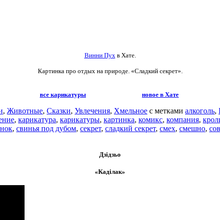
Винни Пух
в Хате.
Картинка про отдых на природе. «Сладкий секрет».
все карикатуры
новое в Хате
и
,
Животные
,
Сказки
,
Увлечения
,
Хмельное
с метками
алкоголь
,
ение
,
карикатура
,
карикатуры
,
картинка
,
комикс
,
компания
,
крол
унок
,
свинья под дубом
,
секрет
,
сладкий секрет
,
смех
,
смешно
,
со
Дзідзьо
«Каділак»