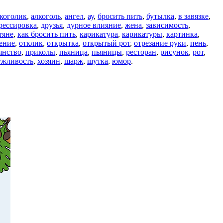
коголик
,
алкоголь
,
ангел
,
ау
,
бросить пить
,
бутылка
,
в завязке
,
рессировка
,
друзья
,
дурное влияние
,
жена
,
зависимость
,
тяне
,
как бросить пить
,
карикатура
,
карикатуры
,
картинка
,
ение
,
отклик
,
открытка
,
открытый рот
,
отрезание руки
,
пень
,
янство
,
приколы
,
пьяница
,
пьяницы
,
ресторан
,
рисунок
,
рот
,
ужливость
,
хозяин
,
шарж
,
шутка
,
юмор
.