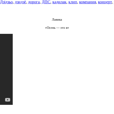
Дзідзьо
,
дзидзё
,
дорога
,
ДПС
,
кадилак
,
клип
,
компания
,
концерт
,
Лавика
«Осень — это я»