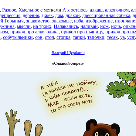
,
Разное
,
Хмельное
с метками
А я остаюсь
,
алкаш
,
алкоголизм
,
ал
депрессия
,
деревня
,
Джек
,
дом
,
дракон
,
дрессированная собака
,
д
ей Горыныч
,
знакомство
,
знакомые
,
изба
,
изображение
,
иноплане
ужчина
,
мысли
,
на троих
,
Налакались
,
наливай
,
нож
,
ночь
,
опьян
лизм
,
прикол про алкоголика
,
прикол про пьяницу
,
прикол про пь
а
,
собутыльники
,
сон
,
стол
,
стопка
,
тапки
,
тапочки
,
тесак
,
уа
,
усл
Валерий Щербакан
«Сладкий секрет»