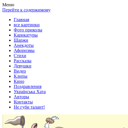
Весела хата — прикольные картинки, смешные истории, клипы
Покажем всем ваши фото приколы, карикатуры, шаржи, стихи, 
Меню
Перейти к содержимому
Главная
все картинки
Фото приколы
Карикатуры
Шаржи
Анекдоты
Афоризмы
Стихи
Рассказы
Девушки
Видео
Клипы
Кино
Поздравления
Українська Хата
Авторы
Контакты
Не губи талант!