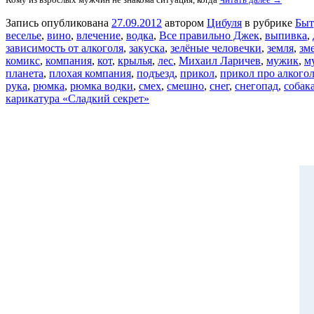
Запись опубликована
27.09.2012
автором
Цибуля
в рубрике
Быт
веселье
,
вино
,
влечение
,
водка
,
Все правильно Джек
,
выпивка
,
зависимость от алкоголя
,
закуска
,
зелёные человечки
,
земля
,
зм
комикс
,
компания
,
кот
,
крылья
,
лес
,
Михаил Ларичев
,
мужик
,
м
планета
,
плохая компания
,
подъезд
,
прикол
,
прикол про алкого
рука
,
рюмка
,
рюмка водки
,
смех
,
смешно
,
снег
,
снегопад
,
собак
карикатура «Сладкий секрет»