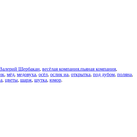
Валерий Щербакан
,
весёлая компания.пьяная компания
,
ик
,
мёд
,
медовуха
,
осёл
,
ослик иа
,
открытка
,
под дубом
,
поляна
,
ва
,
цветы
,
шарж
,
шутка
,
юмор
.