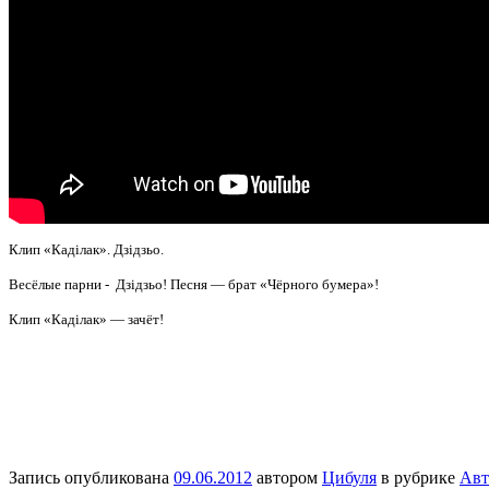
Клип «Каділак». Дзідзьо.
Весёлые парни - Дзідзьо! Песня — брат «Чёрного бумера»!
Клип «Каділак» — зачёт!
Запись опубликована
09.06.2012
автором
Цибуля
в рубрике
Авт