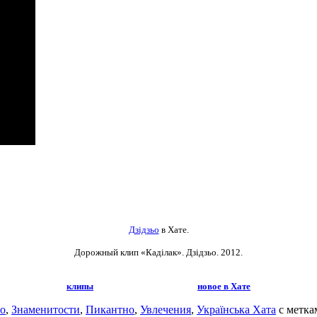
Дзідзьо
в Хате.
Дорожный клип «Каділак». Дзідзьо
. 2012.
клипы
новое в Хате
о
,
Знаменитости
,
Пикантно
,
Увлечения
,
Українська Хата
с метк