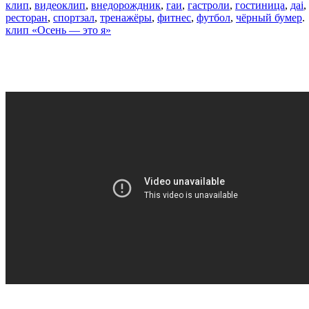
клип
,
видеоклип
,
внедорождник
,
гаи
,
гастроли
,
гостиница
,
даі
,
ресторан
,
спортзал
,
тренажёры
,
фитнес
,
футбол
,
чёрный бумер
.
клип «Осень — это я»