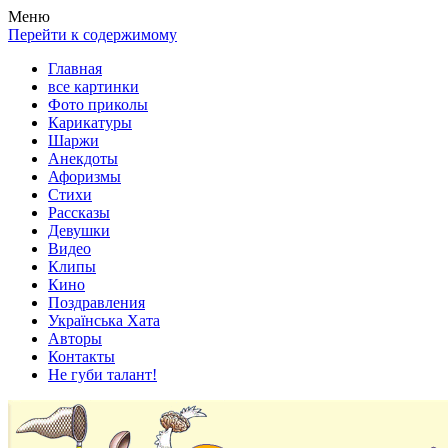
Весела хата — прикольные картинки, смешные истории,
Покажем всем ваши фото приколы, карикатуры, шаржи, стихи,
Меню
клипы!
рассказы, видео и песни!
Перейти к содержимому
Главная
все картинки
Фото приколы
Карикатуры
Шаржи
Анекдоты
Афоризмы
Стихи
Рассказы
Девушки
Видео
Клипы
Кино
Поздравления
Українська Хата
Авторы
Контакты
Не губи талант!