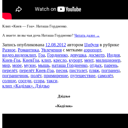
Клип «Киев — Гоа». Наташа Гордиенко.
А знаете ли вы чья дочь Наташа Гордиенко?
Читать далее →
Запись опубликована
12.08.2012
автором
Цибуля
в рубрике
Разное
,
Романтика
,
Увлечения
с метками
аэропорт
,
видео.видеоклип
,
Гоа
,
Гордиенко
,
девушка
,
досмотр
,
Индия
,
Киев-Гоа
,
КиевГоа
,
клип
,
кресло
,
курорт
,
мент
,
милиционер
,
мир
,
море
,
музон
,
мышь
,
наташа Гордиенко
,
отдых
,
парень
,
перелёт
,
перелёт Киев-Гоа
,
песня
,
пистолет
,
пляж
,
погранец
,
пограничник
,
полёт
,
примирение
,
путешествие
,
самолёт
,
солнце
,
соседи
,
ссора
,
такси
.
клип «Каділак». Дзідзьо
Дзідзьо
«Каділак»