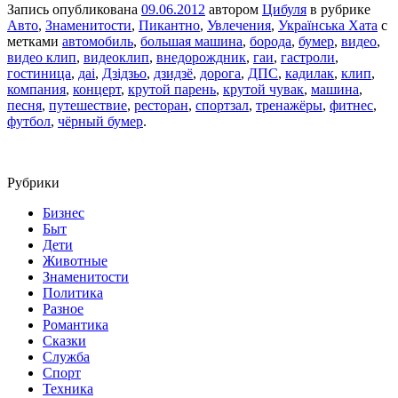
Запись опубликована
09.06.2012
автором
Цибуля
в рубрике
Авто
,
Знаменитости
,
Пикантно
,
Увлечения
,
Українська Хата
с
метками
автомобиль
,
большая машина
,
борода
,
бумер
,
видео
,
видео клип
,
видеоклип
,
внедорождник
,
гаи
,
гастроли
,
гостиница
,
даі
,
Дзідзьо
,
дзидзё
,
дорога
,
ДПС
,
кадилак
,
клип
,
компания
,
концерт
,
крутой парень
,
крутой чувак
,
машина
,
песня
,
путешествие
,
ресторан
,
спортзал
,
тренажёры
,
фитнес
,
футбол
,
чёрный бумер
.
Рубрики
Бизнес
Быт
Дети
Животные
Знаменитости
Политика
Разное
Романтика
Сказки
Служба
Спорт
Техника