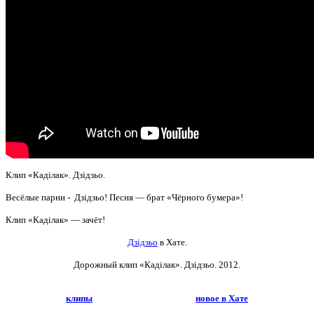
Клип «Каділак». Дзідзьо.
Весёлые парни - Дзідзьо! Песня — брат «Чёрного бумера»!
Клип «Каділак» — зачёт!
Дзідзьо
в Хате.
Дорожный клип «Каділак». Дзідзьо
. 2012.
клипы
новое в Хате