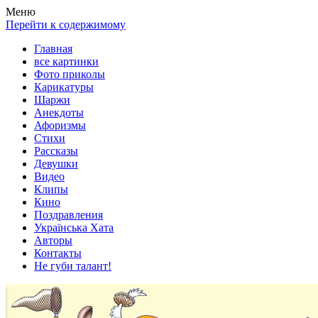
Весела хата — прикольные картинки, смешные истории,
Покажем всем ваши фото приколы, карикатуры, шаржи, стихи,
Меню
клипы!
рассказы, видео и песни!
Перейти к содержимому
Главная
все картинки
Фото приколы
Карикатуры
Шаржи
Анекдоты
Афоризмы
Стихи
Рассказы
Девушки
Видео
Клипы
Кино
Поздравления
Українська Хата
Авторы
Контакты
Не губи талант!