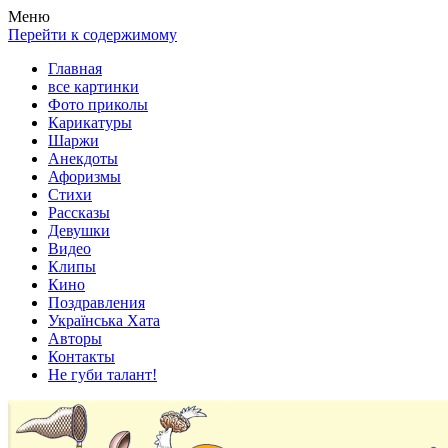
Весела хата — прикольные картинки, смешные истории,
Покажем всем ваши фото приколы, карикатуры, шаржи, стихи,
Меню
клипы!
рассказы, видео и песни!
Перейти к содержимому
Главная
все картинки
Фото приколы
Карикатуры
Шаржи
Анекдоты
Афоризмы
Стихи
Рассказы
Девушки
Видео
Клипы
Кино
Поздравления
Українська Хата
Авторы
Контакты
Не губи талант!