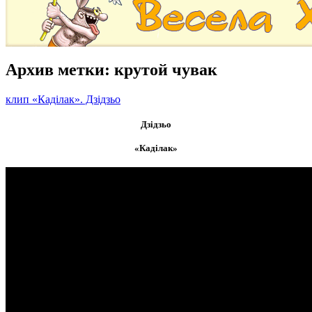
Архив метки:
крутой чувак
клип «Каділак». Дзідзьо
Дзідзьо
«Каділак»