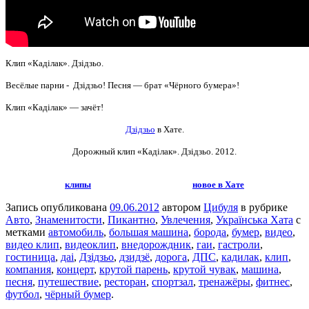
Клип «Каділак». Дзідзьо.
Весёлые парни - Дзідзьо! Песня — брат «Чёрного бумера»!
Клип «Каділак» — зачёт!
Дзідзьо
в Хате.
Дорожный клип «Каділак». Дзідзьо
. 2012.
клипы
новое в Хате
Запись опубликована
09.06.2012
автором
Цибуля
в рубрике
Авто
,
Знаменитости
,
Пикантно
,
Увлечения
,
Українська Хата
с
метками
автомобиль
,
большая машина
,
борода
,
бумер
,
видео
,
видео клип
,
видеоклип
,
внедорождник
,
гаи
,
гастроли
,
гостиница
,
даі
,
Дзідзьо
,
дзидзё
,
дорога
,
ДПС
,
кадилак
,
клип
,
компания
,
концерт
,
крутой парень
,
крутой чувак
,
машина
,
песня
,
путешествие
,
ресторан
,
спортзал
,
тренажёры
,
фитнес
,
футбол
,
чёрный бумер
.