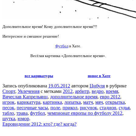
Дополнительное время! Кому дополнительное время?!!
Интересное и смешное решение!
Футбол
в Хате.
Весёлая картинка «Дополнительное время».
все карикатуры
новое в Хате
Запись опубликована
19.05.2012
автором
Цибуля
в рубрике
Спорт
,
Увлечения
с метками
2012
,
арбитр
,
ведро
,
время
,
Вячеслав Капрельянц
,
дополнительное время
,
евро 2012
,
игрок
,
карикатура
,
картинка
,
лопатка
,
матч
,
мяч
,
открытка
,
песок
,
песочные часы
,
поле
,
прикол
,
рисунок
,
стадион
,
судья
,
табло
,
трава
,
футбол
,
чемпионат европы по футболу 2012
,
шутка
,
юмор
.
Евровидение 2012: кто? где? когда?