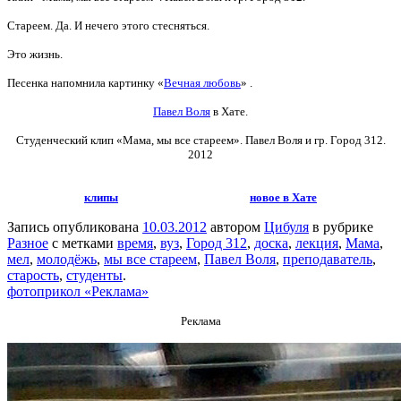
Стареем. Да. И нечего этого стесняться.
Это жизнь.
Песенка напомнила картинку «
Вечная любовь
» .
Павел Воля
в Хате.
Студенческий клип «Мама, мы все стареем».
Павел Воля и гр. Город 312.
2012
клипы
новое в Хате
Запись опубликована
10.03.2012
автором
Цибуля
в рубрике
Разное
с метками
время
,
вуз
,
Город 312
,
доска
,
лекция
,
Мама
,
мел
,
молодёжь
,
мы все стареем
,
Павел Воля
,
преподаватель
,
старость
,
студенты
.
фотоприкол «Реклама»
Реклама