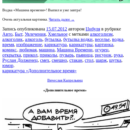
Водка «Машина времени»! Выпил и уже завтра!
Очень актуальная картинка.
Читать далее →
Запись опубликована
15.07.2012
автором
Цибуля
в рубрике
Авто
,
Быт
,
Увлечения
,
Хмельное
с метками
алкоголизм
,
алкоголик
,
алкоголь
,
бутылка
,
бутылка водки
,
веселье
,
водка
,
время
,
изображение
,
карикатура
,
карикатуры
,
картинка
,
комикс
,
любимая
,
машина
,
Машина Времени
,
огурец
,
открытка
,
прикол
,
приколы
,
пузырь
,
пьяница
,
рисунок
,
рука
,
Руслан Долженец
,
смех
,
смешно
,
стакан
,
стол
,
шарж
,
шутка
,
юмор
.
карикатура «Дополнительное время»
Вячеслав Капрельянц
«Дополнительное время»