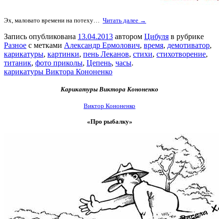
Эх, маловато времени на потеху…
Читать далее →
Запись опубликована
13.04.2013
автором
Цибуля
в рубрике
Разное
с метками
Александр Ермолович
,
время
,
демотиватор
,
карикатуры
,
картинки
,
пень Леканов
,
стихи
,
стихотворение
,
титаник
,
фото приколы
,
Цепень
,
часы
.
карикатуры Виктора Кононенко
Карикатуры Виктора Кононенко
Виктор Кононенко
«Про рыбалку»