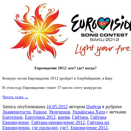
Евровидение 2012: кто? где? когда?
Конкурс песни Евровидение 2012 пройдет в Азербайджане, в Баку.
В этом году Евровидение станет 57-ым по счету конкурсом.
Читать далее →
Запись опубликована
16.05.2012
автором
Цибуля
в рубрике
Знаменитости
,
Разное
,
Увлечения
,
Українська Хата
с метками
Eurovision
,
Eurovision 2012
,
время
,
Гайтана
,
Гайтана
Евровидение
,
Гайтана евровидение 2012
,
Гайтана на
Евровидении
,
где проходит
,
где?
,
Евровидение 2012
,