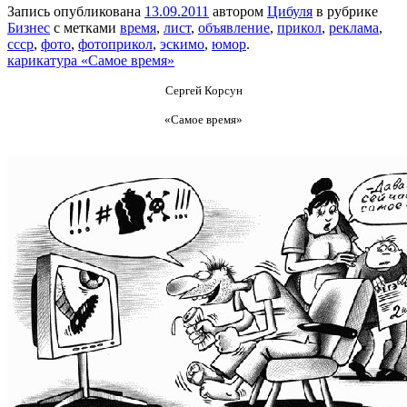
Запись опубликована
13.09.2011
автором
Цибуля
в рубрике
Бизнес
с метками
время
,
лист
,
объявление
,
прикол
,
реклама
,
ссср
,
фото
,
фотоприкол
,
эскимо
,
юмор
.
карикатура «Самое время»
Сергей Корсун
«Самое время»