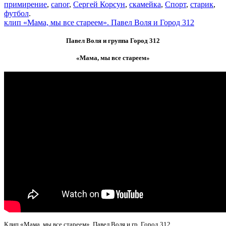
примирение
,
сапог
,
Сергей Корсун
,
скамейка
,
Спорт
,
старик
,
футбол
.
клип «Мама, мы все стареем». Павел Воля и Город 312
Павел Воля и группа Город 312
«Мама, мы все стареем»
Клип «Мама, мы все стареем». Павел Воля и гр. Город 312.