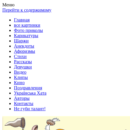
Весела хата — прикольные картинки, смешные истории,
Покажем всем ваши фото приколы, карикатуры, шаржи, стихи,
Меню
клипы!
рассказы, видео и песни!
Перейти к содержимому
Главная
все картинки
Фото приколы
Карикатуры
Шаржи
Анекдоты
Афоризмы
Стихи
Рассказы
Девушки
Видео
Клипы
Кино
Поздравления
Українська Хата
Авторы
Контакты
Не губи талант!