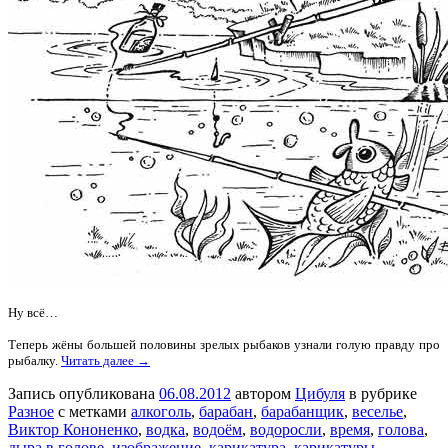
Ну всё…
Теперь жёны большей половины зрелых рыбаков узнали голую правду про
рыбалку.
Читать далее →
Запись опубликована
06.08.2012
автором
Цибуля
в рубрике
Разное
с метками
алкоголь
,
барабан
,
барабанщик
,
веселье
,
Виктор Кононенко
,
водка
,
водоём
,
водоросли
,
время
,
голова
,
дыра в голове
,
изображение
,
карикатура
,
карикатуры
,