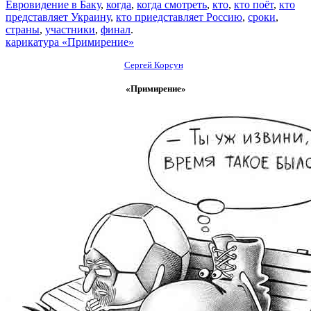
Евровидение в Баку
,
когда
,
когда смотреть
,
кто
,
кто поёт
,
кто
представляет Украину
,
кто приедставляет Россию
,
сроки
,
страны
,
участники
,
финал
.
карикатура «Примирение»
Сергей Корсун
«Примирение»