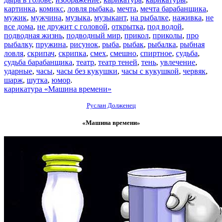
картинка
,
комикс
,
ловля рыбака
,
мечта
,
мечта барабанщика
,
мужик
,
мужчина
,
музыка
,
музыкант
,
на рыбалке
,
наживка
,
не
все дома
,
не дружит с головой
,
открытка
,
под водой
,
подводная жизнь
,
подводный мир
,
прикол
,
приколы
,
про
рыбалку
,
пружина
,
рисунок
,
рыба
,
рыбак
,
рыбалка
,
рыбная
ловля
,
скрипач
,
скрипка
,
смех
,
смешно
,
спиртное
,
судьба
,
судьба барабанщика
,
театр
,
театр теней
,
тень
,
увлечение
,
ударные
,
часы
,
часы без кукушки
,
часы с кукушкой
,
червяк
,
шарж
,
шутка
,
юмор
.
карикатура «Машина времени»
Руслан Долженец
«Машина времени»