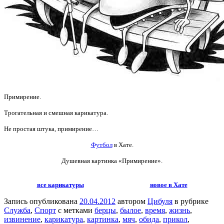
Примирение.
Трогательная и смешная карикатура.
Не простая штука, примирение…
Футбол
в Хате.
Душевная картинка «Примирение».
все карикатуры
новое в Хате
Запись опубликована
20.04.2012
автором
Цибуля
в рубрике
Служба
,
Спорт
с метками
берцы
,
былое
,
время
,
жизнь
,
извинение
,
карикатура
,
картинка
,
мяч
,
обида
,
прикол
,