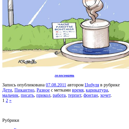
голосовать
Запись опубликована
07.08.2011
автором
Цибуля
в рубрике
Дети
,
Пикантно
,
Разное
с метками
время
,
карикатура
,
мальчик
,
писать
,
прикол
,
работа
,
терпит
,
фонтан
,
хочет
.
1
2
»
Рубрики